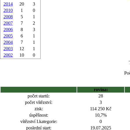
2014
20
3
2010
1
0
2008
5
1
2007
7
2
2006
8
3
2005
6
1
2004
7
1
2003
12
1
2002
10
0
Poč
rovina:
počet startů:
28
počet vítězství:
3
zisk:
114 250 Kč
úspěšnost:
10,7%
vítězství I.kategorie:
0
poslední start:
19.07.2025