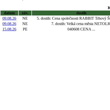
K
datum
záv.
dostih
09.08.26
NE
5. dostih: Cena společnosti RABBIT Trhový Št
09.08.26
NE
7. dostih: Velká cena města NETOLI
15.08.26
PE
040608 CENA ...