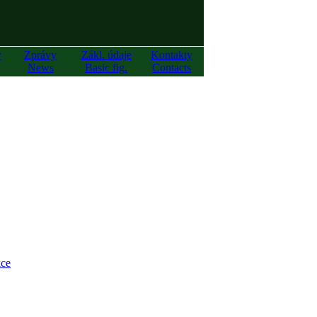
y
Zprávy
Zákl. údaje
Kontakty
News
Basic fig.
Contacts
ce