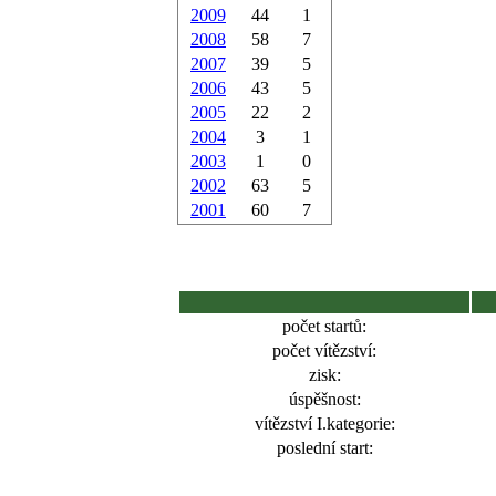
2009
44
1
2008
58
7
2007
39
5
2006
43
5
2005
22
2
2004
3
1
2003
1
0
2002
63
5
2001
60
7
počet startů:
počet vítězství:
zisk:
úspěšnost:
vítězství I.kategorie:
poslední start: