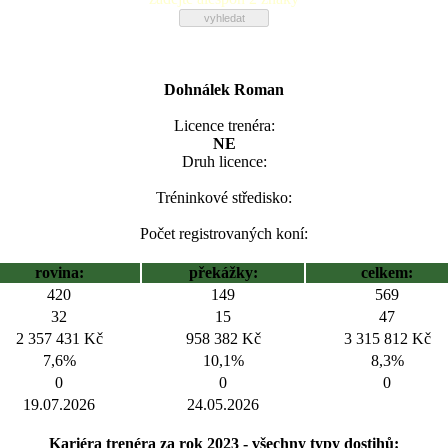
Dohnálek Roman
Licence trenéra:
NE
Druh licence:
Tréninkové středisko:
Počet registrovaných koní:
rovina:
překážky:
celkem:
420
149
569
32
15
47
2 357 431 Kč
958 382 Kč
3 315 812 Kč
7,6%
10,1%
8,3%
0
0
0
19.07.2026
24.05.2026
Kariéra trenéra za rok 2023 - všechny typy dostihů: