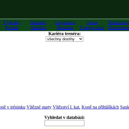
Výsledky
Statistiky
Legislativa
Avíza
Dokument
Results
Statistics
Decision
Foreign starts
Documents
Kariéra trenéra:
ně v tréninku
Vítězné starty
Vítězství I. kat.
Koně na přihláškách
Sank
Vyhledat v databázi:
zadejte alespoň 2 znaky