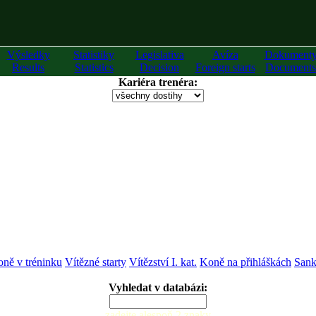
Výsledky
Statistiky
Legislativa
Avíza
Dokument
Results
Statistics
Decision
Foreign starts
Documents
Kariéra trenéra:
ně v tréninku
Vítězné starty
Vítězství I. kat.
Koně na přihláškách
Sank
Vyhledat v databázi:
zadejte alespoň 2 znaky