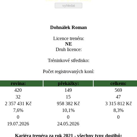
Dohnálek Roman
Licence trenéra:
NE
Druh licence:
Tréninkové středisko:
Počet registrovaných koní:
rovina:
překážky:
celkem:
420
149
569
32
15
47
2 357 431 Kč
958 382 Kč
3 315 812 Kč
7,6%
10,1%
8,3%
0
0
0
19.07.2026
24.05.2026
Kariéra trenéra za rok 2021 - všechny typy dostihů: