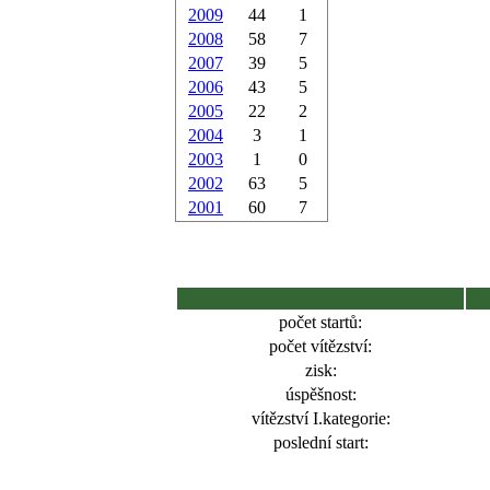
2009
44
1
2008
58
7
2007
39
5
2006
43
5
2005
22
2
2004
3
1
2003
1
0
2002
63
5
2001
60
7
počet startů:
počet vítězství:
zisk:
úspěšnost:
vítězství I.kategorie:
poslední start: