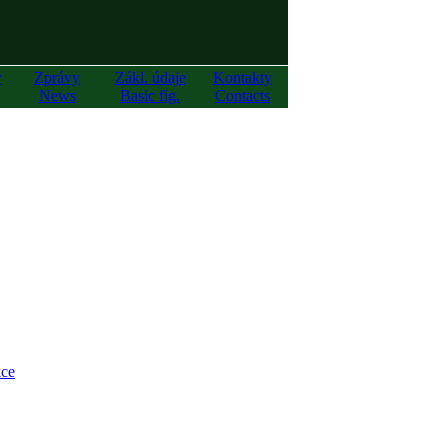
y
Zprávy
Zákl. údaje
Kontakty
News
Basic fig.
Contacts
ce