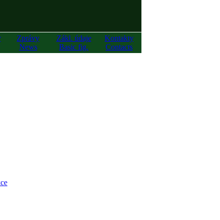
y
Zprávy
Zákl. údaje
Kontakty
News
Basic fig.
Contacts
ce