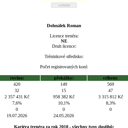
Dohnálek Roman
Licence trenéra:
NE
Druh licence:
Tréninkové středisko:
Počet registrovaných koní:
rovina:
překážky:
celkem:
420
149
569
32
15
47
2 357 431 Kč
958 382 Kč
3 315 812 Kč
7,6%
10,1%
8,3%
0
0
0
19.07.2026
24.05.2026
Kariéra trenéra za rok 2010 - všechny typy dostihů: