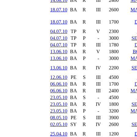
14.08.10
BA
R
III
2400
MA
18.07.10
BA
R
III
2600
MA
18.07.10
BA
R
III
1700
04.07.10
TP
R
V
2300
04.07.10
TP
P
-
3000
S
04.07.10
TP
R
III
1780
13.06.10
BA
R
V
1800
B
13.06.10
BA
P
-
3000
MA
13.06.10
BA
R
IV
2200
S
12.06.10
PE
S
III
4500
06.06.10
BA
R
III
1700
06.06.10
BA
R
III
2400
MA
23.05.10
BA
S
-
4500
23.05.10
BA
R
IV
1800
S
23.05.10
BA
P
-
3200
MA
08.05.10
PE
S
III
3900
02.05.10
SY
R
IV
2600
S
25.04.10
BA
R
III
1200