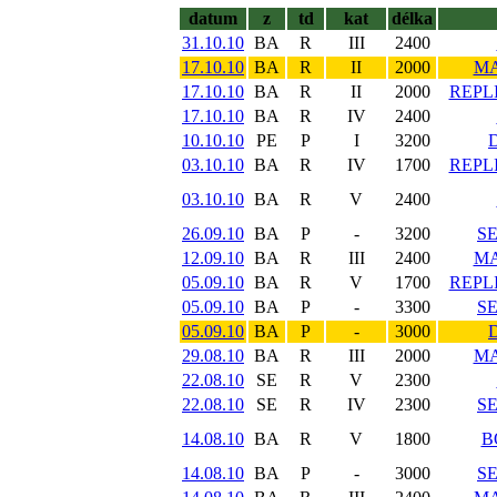
datum
z
td
kat
délka
31.10.10
BA
R
III
2400
17.10.10
BA
R
II
2000
MA
17.10.10
BA
R
II
2000
REPL
17.10.10
BA
R
IV
2400
10.10.10
PE
P
I
3200
03.10.10
BA
R
IV
1700
REPL
03.10.10
BA
R
V
2400
26.09.10
BA
P
-
3200
S
12.09.10
BA
R
III
2400
MA
05.09.10
BA
R
V
1700
REPL
05.09.10
BA
P
-
3300
S
05.09.10
BA
P
-
3000
29.08.10
BA
R
III
2000
MA
22.08.10
SE
R
V
2300
22.08.10
SE
R
IV
2300
S
14.08.10
BA
R
V
1800
B
14.08.10
BA
P
-
3000
S