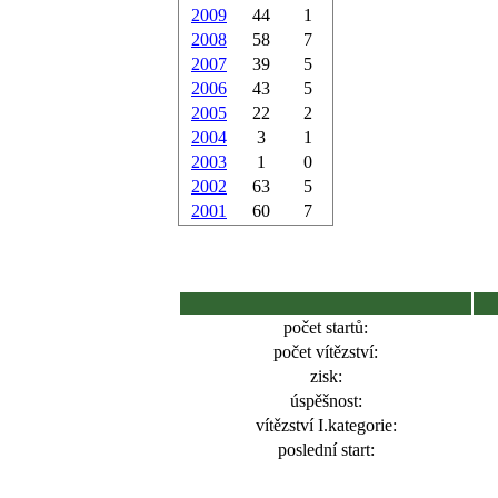
2009
44
1
2008
58
7
2007
39
5
2006
43
5
2005
22
2
2004
3
1
2003
1
0
2002
63
5
2001
60
7
počet startů:
počet vítězství:
zisk:
úspěšnost:
vítězství I.kategorie:
poslední start: