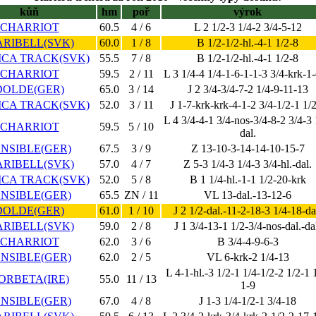
kůň
hm
poř
výrok
CHARRIOT
60.5
4 / 6
L 2 1/2-3 1/4-2 3/4-5-12
RIBELL(SVK)
60.0
1 / 8
B 1/2-1/2-hl.-4-1 1/2-8
ICA TRACK(SVK)
55.5
7 / 8
B 1/2-1/2-hl.-4-1 1/2-8
CHARRIOT
59.5
2 / 11
L 3 1/4-4 1/4-1-6-1-1-3 3/4-krk-1-
DOLDE(GER)
65.0
3 / 14
J 2 3/4-3/4-7-2 1/4-9-11-13
ICA TRACK(SVK)
52.0
3 / 11
J 1-7-krk-krk-4-1-2 3/4-1/2-1 1/
L 4 3/4-4-1 3/4-nos-3/4-8-2 3/4-3 
CHARRIOT
59.5
5 / 10
dal.
ENSIBLE(GER)
67.5
3 / 9
Z 13-10-3-14-14-10-15-7
RIBELL(SVK)
57.0
4 / 7
Z 5-3 1/4-3 1/4-3 3/4-hl.-dal.
ICA TRACK(SVK)
52.0
5 / 8
B 1 1/4-hl.-1-1 1/2-20-krk
ENSIBLE(GER)
65.5
ZN / 11
VL 13-dal.-13-12-6
DOLDE(GER)
61.0
1 / 10
J 2 1/2-dal.-11-2-18-3 1/4-18-da
RIBELL(SVK)
59.0
2 / 8
J 1 3/4-13-1 1/2-3/4-nos-dal.-da
CHARRIOT
62.0
3 / 6
B 3/4-4-9-6-3
ENSIBLE(GER)
62.0
2 / 5
VL 6-krk-2 1/4-13
L 4-1-hl.-3 1/2-1 1/4-1/2-2 1/2-1 
ORBETA(IRE)
55.0
11 / 13
1-9
ENSIBLE(GER)
67.0
4 / 8
J 1-3 1/4-1/2-1 3/4-18