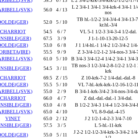
RIBELL(SVK)
59.5
6 / 13
L 2 3/4-2-krk-3/4-krk-2-1/2-2-17-
L 2 3/4-1 3/4-1 3/4-krk-4 3/4-1 1/
RIBELL(SVK)
56.0
4 / 13
nos
TB hl.-1/2-2 3/4-3/4-4 3/4-13-7
DOLDE(GER)
52.0
5 / 10
kr.hl.-3/4
CHARRIOT
54.5
6 / 7
VL 5-1 1/2-3 3/4-3-4 1/2-dal.
ENSIBLE(GER)
67.5
3 / 9
J 1-1-10-13-20-12-5
DOLDE(GER)
53.0
6 / 8
J 1 1/4-hl.-1 1/4-2 1/2-3/4-2 1/4
ORBETA(IRE)
55.5
9 / 9
Z 3-3/4-1/2-1-2 3/4-nos-3 3/4-
RIBELL(SVK)
61.0
5 / 10
B 3/4-3 3/4-12-4 1/4-2 3/4-1 3/4-3
TB nos-3 1/2-3/4-2-8-1/2-2 1/2-1 
ENSIBLE(GER)
54.5
3 / 11
krk
CHARRIOT
69.5
Z / 15
Z 10-krk-7-2 1/4-dal.-dal.-8
DOLDE(GER)
55.5
5 / 10
VL 7-hl.-krk-krk-1/2-16-1/2-1
RIBELL(SVK)
55.0
2 / 9
B 3/4-1-krk-3/4-2 3/4-nos-3/4-da
CHARRIOT
66.0
4 / 7
Z dal.-dal.-dal.-1 3/4-dal.
ENSIBLE(GER)
63.0
4 / 8
B 1/2-2 3/4-3 1/4-4 1/2-3/4-3/4-h
RIBELL(SVK)
65.0
4 / 10
VL 8-9-dal.-4-15
VINET
65.0
2 / 12
J 2 1/2-1-4-2-3 3/4-7-10
ENSIBLE(GER)
57.5
3 / 5
L 5-hl.-11-krk
J 2-2 1/2-1/2-3/4-krk-3-3/4-2 1/4
DOLDE(GER)
55.0
5 / 11
1/2