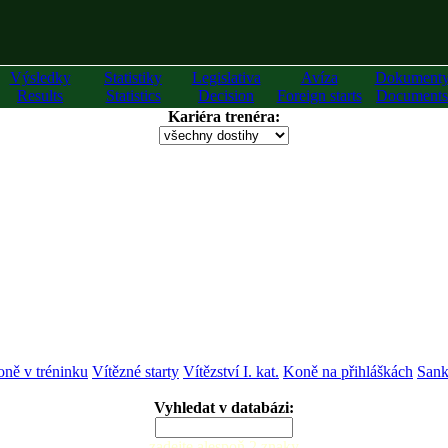
Výsledky
Statistiky
Legislativa
Avíza
Dokument
Results
Statistics
Decision
Foreign starts
Documents
Kariéra trenéra:
ně v tréninku
Vítězné starty
Vítězství I. kat.
Koně na přihláškách
Sank
Vyhledat v databázi:
zadejte alespoň 2 znaky