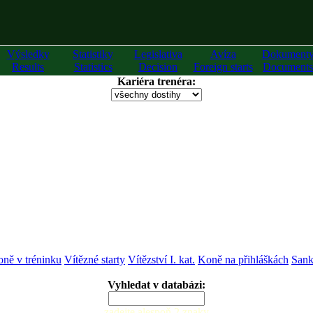
Výsledky
Statistiky
Legislativa
Avíza
Dokument
Results
Statistics
Decision
Foreign starts
Documents
Kariéra trenéra:
ně v tréninku
Vítězné starty
Vítězství I. kat.
Koně na přihláškách
Sank
Vyhledat v databázi:
zadejte alespoň 2 znaky