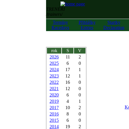
TRENÉŘI
/trainers/
Termíny
Přihlášky
Startky
Racedays
Entries
Declaration
rok
S
V
2026
11
2
2025
6
0
2024
17
1
2023
12
1
2022
16
0
2021
12
0
2020
6
0
2019
4
1
Ko
2017
10
2
2016
8
0
2015
6
0
2014
19
2