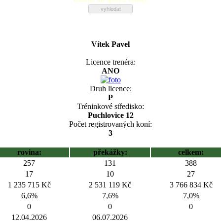
Vítek Pavel
Licence trenéra:
ANO
Druh licence:
P
Tréninkové středisko:
Puchlovice 12
Počet registrovaných koní:
3
rovina:
překážky:
celkem:
257
131
388
17
10
27
1 235 715 Kč
2 531 119 Kč
3 766 834 Kč
6,6%
7,6%
7,0%
0
0
0
12.04.2026
06.07.2026