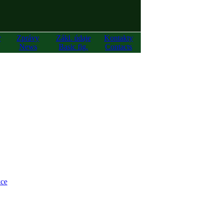
y
Zprávy
Zákl. údaje
Kontakty
News
Basic fig.
Contacts
ce