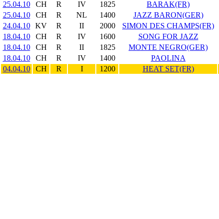
25.04.10
CH
R
IV
1825
BARAK(FR)
25.04.10
CH
R
NL
1400
JAZZ BARON(GER)
24.04.10
KV
R
II
2000
SIMON DES CHAMPS(FR)
18.04.10
CH
R
IV
1600
SONG FOR JAZZ
18.04.10
CH
R
II
1825
MONTE NEGRO(GER)
18.04.10
CH
R
IV
1400
PAOLINA
04.04.10
CH
R
I
1200
HEAT SET(FR)