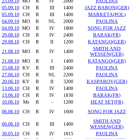
25.09.10
MO
R
IV
2000
PAOLINA
05.09.10
CH
R
III
1400
JAZZ BARON(GER)
05.09.10
CH
R
III
1400
MARKETA(POL)
04.09.10
MO
R
NL
2000
PAOLINA
04.09.10
MO
R
IV
1800
SONG FOR JAZZ
29.08.10
CH
R
IV
2400
BARAK(FR)
29.08.10
CH
R
II
1200
KATANGO(GER)
SMITH AND
21.08.10
MO
R
IV
1400
WESSEN(GER)
21.08.10
MO
R
I
1400
KATANGO(GER)
15.08.10
KV
R
III
2400
PAOLINA
27.06.10
CH
R
NL
2200
PAOLINA
20.06.10
KV
R
II
3200
KASPAROV(GER)
13.06.10
CH
R
IV
1400
PAOLINA
13.06.10
CH
R
IV
1830
BARAK(FR)
10.06.10
Ms
R
-
1200
HEAT SET(FR)
06.06.10
CH
R
IV
1600
SONG FOR JAZZ
SMITH AND
06.06.10
CH
R
III
1400
WESSEN(GER)
30.05.10
CH
R
IV
1815
PAOLINA