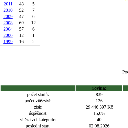
2011
48
5
2010
52
7
2009
47
6
2008
69
12
2004
57
6
2000
12
1
1999
16
2
Poč
rovina:
počet startů:
839
počet vítězství:
126
zisk:
29 446 397 Kč
úspěšnost:
15,0%
vítězství I.kategorie:
40
poslední start:
02.08.2026