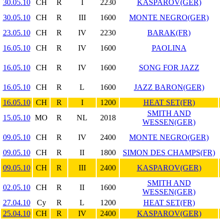
30.05.10
CH
R
I
2230
KASPAROV(GER)
30.05.10
CH
R
III
1600
MONTE NEGRO(GER)
23.05.10
CH
R
IV
2230
BARAK(FR)
16.05.10
CH
R
IV
1600
PAOLINA
16.05.10
CH
R
IV
1600
SONG FOR JAZZ
16.05.10
CH
R
L
1600
JAZZ BARON(GER)
16.05.10
CH
R
I
1200
HEAT SET(FR)
SMITH AND
15.05.10
MO
R
NL
2018
WESSEN(GER)
09.05.10
CH
R
IV
2400
MONTE NEGRO(GER)
09.05.10
CH
R
II
1800
SIMON DES CHAMPS(FR)
09.05.10
CH
R
III
2400
KASPAROV(GER)
SMITH AND
02.05.10
CH
R
II
1600
WESSEN(GER)
27.04.10
Cy
R
L
1200
HEAT SET(FR)
25.04.10
CH
R
IV
2400
KASPAROV(GER)