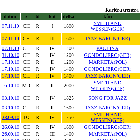
Kariéra trenéra 
datum
z
td
kat
délka
kůň
SMITH AND
07.11.10
CH
R
I
1600
WESSEN(GER)
07.11.10
CH
R
III
1600
JAZZ BARON(GER)
07.11.10
CH
R
IV
1400
PAOLINA
31.10.10
CH
R
IV
1200
GONDOLIERO(GER)
17.10.10
CH
R
II
1200
MARKETA(POL)
17.10.10
CH
R
IV
1400
GONDOLIERO(GER)
17.10.10
CH
R
IV
1400
JAZZ BARON(GER)
SMITH AND
16.10.10
MO
R
II
2000
WESSEN(GER)
03.10.10
CH
R
IV
1825
SONG FOR JAZZ
03.10.10
CH
R
II
1600
JAZZ BARON(GER)
SMITH AND
28.09.10
TO
R
IV
1750
WESSEN(GER)
26.09.10
CH
R
IV
1600
GONDOLIERO(GER)
26.09.10
CH
R
III
1400
MARKETA(POL)