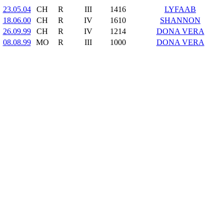
23.05.04
CH
R
III
1416
LYFAAB
18.06.00
CH
R
IV
1610
SHANNON
26.09.99
CH
R
IV
1214
DONA VERA
08.08.99
MO
R
III
1000
DONA VERA