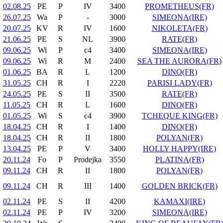
02.08.25
PE
P
IV
3400
PROMETHEUS(FR)
26.07.25
Wa
P
-
3000
SIMEONA(IRE)
20.07.25
KV
R
IV
1600
NIKOLETA(FR)
21.06.25
PE
S
NL
3900
RATE(FR)
09.06.25
Wi
P
c4
3400
SIMEONA(IRE)
09.06.25
Wi
R
M
2400
SEA THE AURORA(FR)
01.06.25
BA
R
L
1200
DINO(FR)
31.05.25
CH
R
I
2220
PARISI LADY(FR)
24.05.25
PE
S
II
3500
RATE(FR)
11.05.25
CH
R
L
1600
DINO(FR)
01.05.25
Wi
S
c4
3900
TCHEQUE KING(FR)
18.04.25
CH
R
I
1400
DINO(FR)
18.04.25
CH
R
II
1800
POLYAN(FR)
13.04.25
PE
P
V
3400
HOLLY HAPPY(IRE)
20.11.24
Fo
P
Prodejka
3550
PLATINA(FR)
09.11.24
CH
R
II
1800
POLYAN(FR)
09.11.24
CH
R
III
1400
GOLDEN BRICK(FR)
02.11.24
PE
S
II
4200
KAMAXI(IRE)
02.11.24
PE
P
IV
3200
SIMEONA(IRE)