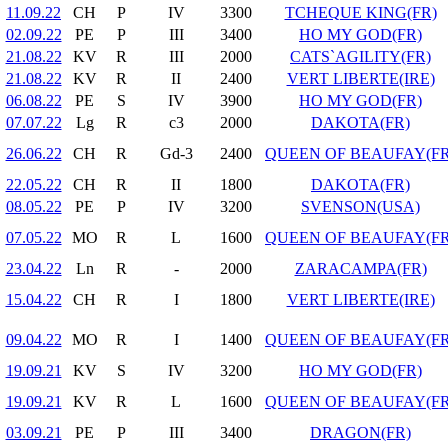
11.09.22
CH
P
IV
3300
TCHEQUE KING(FR)
02.09.22
PE
P
III
3400
HO MY GOD(FR)
21.08.22
KV
R
III
2000
CATS`AGILITY(FR)
21.08.22
KV
R
II
2400
VERT LIBERTE(IRE)
06.08.22
PE
S
IV
3900
HO MY GOD(FR)
07.07.22
Lg
R
c3
2000
DAKOTA(FR)
26.06.22
CH
R
Gd-3
2400
QUEEN OF BEAUFAY(FR
22.05.22
CH
R
II
1800
DAKOTA(FR)
08.05.22
PE
P
IV
3200
SVENSON(USA)
07.05.22
MO
R
L
1600
QUEEN OF BEAUFAY(FR
23.04.22
Ln
R
-
2000
ZARACAMPA(FR)
15.04.22
CH
R
I
1800
VERT LIBERTE(IRE)
09.04.22
MO
R
I
1400
QUEEN OF BEAUFAY(FR
19.09.21
KV
S
IV
3200
HO MY GOD(FR)
19.09.21
KV
R
L
1600
QUEEN OF BEAUFAY(FR
03.09.21
PE
P
III
3400
DRAGON(FR)