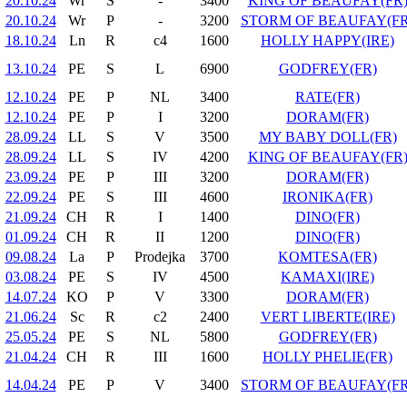
20.10.24
Wr
S
-
3400
KING OF BEAUFAY(FR
20.10.24
Wr
P
-
3200
STORM OF BEAUFAY(FR
18.10.24
Ln
R
c4
1600
HOLLY HAPPY(IRE)
13.10.24
PE
S
L
6900
GODFREY(FR)
12.10.24
PE
P
NL
3400
RATE(FR)
12.10.24
PE
P
I
3200
DORAM(FR)
28.09.24
LL
S
V
3500
MY BABY DOLL(FR)
28.09.24
LL
S
IV
4200
KING OF BEAUFAY(FR
23.09.24
PE
P
III
3200
DORAM(FR)
22.09.24
PE
S
III
4600
IRONIKA(FR)
21.09.24
CH
R
I
1400
DINO(FR)
01.09.24
CH
R
II
1200
DINO(FR)
09.08.24
La
P
Prodejka
3700
KOMTESA(FR)
03.08.24
PE
S
IV
4500
KAMAXI(IRE)
14.07.24
KO
P
V
3300
DORAM(FR)
21.06.24
Sc
R
c2
2400
VERT LIBERTE(IRE)
25.05.24
PE
S
NL
5800
GODFREY(FR)
21.04.24
CH
R
III
1600
HOLLY PHELIE(FR)
14.04.24
PE
P
V
3400
STORM OF BEAUFAY(FR