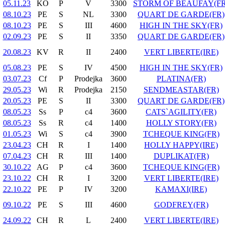
05.11.23
KO
P
V
3300
STORM OF BEAUFAY(FR
08.10.23
PE
S
NL
3300
QUART DE GARDE(FR)
08.10.23
PE
S
III
4600
HIGH IN THE SKY(FR)
02.09.23
PE
S
II
3350
QUART DE GARDE(FR)
20.08.23
KV
R
II
2400
VERT LIBERTE(IRE)
05.08.23
PE
S
IV
4500
HIGH IN THE SKY(FR)
03.07.23
Cf
P
Prodejka
3600
PLATINA(FR)
29.05.23
Wi
R
Prodejka
2150
SENDMEASTAR(FR)
20.05.23
PE
S
II
3300
QUART DE GARDE(FR)
08.05.23
Ss
P
c4
3600
CATS`AGILITY(FR)
08.05.23
Ss
R
c4
1400
HOLLY STORY(FR)
01.05.23
Wi
S
c4
3900
TCHEQUE KING(FR)
23.04.23
CH
R
I
1400
HOLLY HAPPY(IRE)
07.04.23
CH
R
III
1400
DUPLIKAT(FR)
30.10.22
AG
P
c4
3600
TCHEQUE KING(FR)
23.10.22
CH
R
I
3200
VERT LIBERTE(IRE)
22.10.22
PE
P
IV
3200
KAMAXI(IRE)
09.10.22
PE
S
III
4600
GODFREY(FR)
24.09.22
CH
R
L
2400
VERT LIBERTE(IRE)