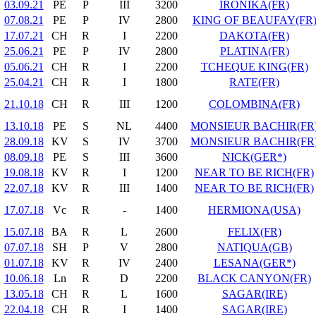
03.09.21
PE
P
III
3200
IRONIKA(FR)
07.08.21
PE
P
IV
2800
KING OF BEAUFAY(FR
17.07.21
CH
R
I
2200
DAKOTA(FR)
25.06.21
PE
P
IV
2800
PLATINA(FR)
05.06.21
CH
R
I
2200
TCHEQUE KING(FR)
25.04.21
CH
R
I
1800
RATE(FR)
21.10.18
CH
R
III
1200
COLOMBINA(FR)
13.10.18
PE
S
NL
4400
MONSIEUR BACHIR(FR
28.09.18
KV
S
IV
3700
MONSIEUR BACHIR(FR
08.09.18
PE
S
III
3600
NICK(GER*)
19.08.18
KV
R
I
1200
NEAR TO BE RICH(FR)
22.07.18
KV
R
III
1400
NEAR TO BE RICH(FR)
17.07.18
Vc
R
-
1400
HERMIONA(USA)
15.07.18
BA
R
L
2600
FELIX(FR)
07.07.18
SH
P
V
2800
NATIQUA(GB)
01.07.18
KV
R
IV
2400
LESANA(GER*)
10.06.18
Ln
R
D
2200
BLACK CANYON(FR)
13.05.18
CH
R
L
1600
SAGAR(IRE)
22.04.18
CH
R
I
1400
SAGAR(IRE)