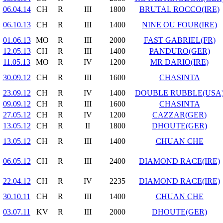
06.04.14
CH
R
III
1800
BRUTAL ROCCO(IRE)
06.10.13
CH
R
III
1400
NINE OU FOUR(IRE)
01.06.13
MO
R
III
2000
FAST GABRIEL(FR)
12.05.13
CH
R
III
1400
PANDURO(GER)
11.05.13
MO
R
IV
1200
MR DARIO(IRE)
30.09.12
CH
R
III
1600
CHASINTA
23.09.12
CH
R
IV
1400
DOUBLE RUBBLE(USA
09.09.12
CH
R
III
1600
CHASINTA
27.05.12
CH
R
IV
1200
CAZZAR(GER)
13.05.12
CH
R
II
1800
DHOUTE(GER)
13.05.12
CH
R
III
1400
CHUAN CHE
06.05.12
CH
R
III
2400
DIAMOND RACE(IRE)
22.04.12
CH
R
IV
2235
DIAMOND RACE(IRE)
30.10.11
CH
R
III
1400
CHUAN CHE
03.07.11
KV
R
III
2000
DHOUTE(GER)