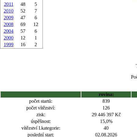
2011
48
5
2010
52
7
2009
47
6
2008
69
12
2004
57
6
2000
12
1
1999
16
2
Poč
rovina:
počet startů:
839
počet vítězství:
126
zisk:
29 446 397 Kč
úspěšnost:
15,0%
vítězství I.kategorie:
40
poslední start:
02.08.2026