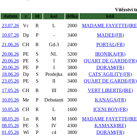
Vítězství 
datum
z
td
kat
délka
kůň
23.07.26
Vc
R
L
2000
MADAME FAYETTE(IRE
10.07.26
Dp
P
-
3400
MADEE(FR)
21.06.26
CH
R
Gd-3
2400
PORTAL(FR)
20.06.26
PE
S
NL
5200
IRONIKA(FR)
20.06.26
PE
S
I
3300
QUART DE GARDE(FR)
20.06.26
PE
P
I
3800
DORAM(FR)
18.06.26
Dp
S
Prodejka
4400
CATS`AGILITY(FR)
23.05.26
PE
S
II
3400
QUART DE GARDE(FR)
17.05.26
CH
R
III
2800
VERT LIBERTE(IRE)
10.05.26
Me
P
Debutanti
3000
KANAGA(FR)
10.05.26
CH
R
L
1600
ICENI BOY(FR)
08.05.26
Ln
R
M
1600
MADAME FAYETTE(IRE
08.05.26
PE
S
IV
4300
KAMAXI(IRE)
01.05.26
Wi
P
c4
3800
DORAM(FR)