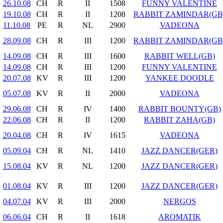
26.10.08
CH
R
II
1508
FUNNY VALENTINE
19.10.08
CH
R
II
1208
RABBIT ZAMINDAR(GB
11.10.08
PE
R
NL
2900
VADEONA
28.09.08
CH
R
III
1200
RABBIT ZAMINDAR(GB
14.09.08
CH
R
III
1600
RABBIT WELL(GB)
14.09.08
CH
R
III
1200
FUNNY VALENTINE
20.07.08
KV
R
III
1200
YANKEE DOODLE
05.07.08
KV
R
II
2000
VADEONA
29.06.08
CH
R
IV
1400
RABBIT BOUNTY(GB)
22.06.08
CH
R
II
1200
RABBIT ZAHA(GB)
20.04.08
CH
R
IV
1615
VADEONA
05.09.04
CH
R
NL
1410
JAZZ DANCER(GER)
15.08.04
KV
R
NL
1200
JAZZ DANCER(GER)
01.08.04
KV
R
III
1200
JAZZ DANCER(GER)
04.07.04
KV
R
III
2000
NERGOS
06.06.04
CH
R
II
1618
AROMATIK