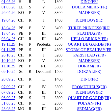
01.05.26
Hn
R
L
1300
DINO(FR)
01.05.26
LL
S
V
3500
DOLLA MILAN(FR)
26.04.26
KO
P
V
3300
MADEE(FR)
19.04.26
CH
R
I
1400
ICENI BOY(FR)
18.04.26
PE
P
V
3400
THREE PRINCESS(IRE)
18.04.26
PE
P
III
3200
PLATINA(FR)
03.04.26
CH
R
III
1400
HELLO BRICKY(FR)
19.11.25
Fo
P
Prodejka
3550
QUART DE GARDE(FR)
01.11.25
PE
S
III
4300
STORM OF BEAUFAY(FR
26.10.25
CH
R
I
3200
PARISI LADY(FR)
19.10.25
KO
P
V
3300
MADEE(FR)
11.10.25
PE
P
NL
3400
DORAM(FR)
09.10.25
Sc
R
Debutanti
1500
DORZAL(FR)
20.09.25
CH
R
L
1400
DINO(FR)
07.09.25
CH
P
IV
3300
PROMETHEUS(FR)
07.09.25
CH
R
III
1400
ICENI BOY(FR)
06.09.25
PE
S
II
3300
QUART DE GARDE(FR)
31.08.25
CH
R
L
2800
POLYAN(FR)
23.08.25
MO
R
III
1400
SEDMAG(FR)