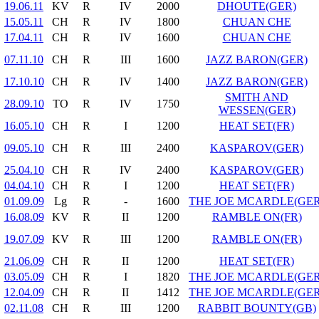
19.06.11
KV
R
IV
2000
DHOUTE(GER)
15.05.11
CH
R
IV
1800
CHUAN CHE
17.04.11
CH
R
IV
1600
CHUAN CHE
07.11.10
CH
R
III
1600
JAZZ BARON(GER)
17.10.10
CH
R
IV
1400
JAZZ BARON(GER)
SMITH AND
28.09.10
TO
R
IV
1750
WESSEN(GER)
16.05.10
CH
R
I
1200
HEAT SET(FR)
09.05.10
CH
R
III
2400
KASPAROV(GER)
25.04.10
CH
R
IV
2400
KASPAROV(GER)
04.04.10
CH
R
I
1200
HEAT SET(FR)
01.09.09
Lg
R
-
1600
THE JOE MCARDLE(GER
16.08.09
KV
R
II
1200
RAMBLE ON(FR)
19.07.09
KV
R
III
1200
RAMBLE ON(FR)
21.06.09
CH
R
II
1200
HEAT SET(FR)
03.05.09
CH
R
I
1820
THE JOE MCARDLE(GER
12.04.09
CH
R
II
1412
THE JOE MCARDLE(GER
02.11.08
CH
R
III
1200
RABBIT BOUNTY(GB)