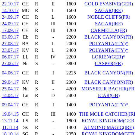
22.10.17
CH
R
II
1600
GOLD EVASIVE(GER)
14.10.17
MO
R
L
1600
SAGAR(IRE)
24.09.17
CH
R
L
1600
NOBLE CLIFFS(FR)
24.09.17
CH
R
III
1600
SAGAR(IRE)
17.09.17
CH
R
III
1200
CARMELLA(FR)
03.09.17
Eb
R
-
2200
BLACK CANYON(FR)
27.08.17
BA
R
L
2000
POLYANTA(ITY)*
23.07.17
KV
R
L
2400
POLYANTA(ITY)*
06.07.17
LL
R
IV
2200
LORIEN(GER)*
27.06.17
Nn
S
-
3800
CASPER(FR)
04.06.17
CH
R
I
2225
BLACK CANYON(FR)
29.04.17
KV
R
II
2000
BLACK CANYON(FR)
25.04.17
Nn
S
-
4200
MONSIEUR BACHIR(FR
14.04.17
Ln
R
D
2400
ICAR(GB)
09.04.17
CH
R
I
1400
POLYANTA(ITY)*
19.04.15
CH
R
III
1400
THE MOLE CATCHER(IR
13.11.14
LS
R
-
1800
ROYAL KINGDOM(GER
11.11.14
Ss
R
-
1400
ALMOND MAGIC(IRE)
18.10.14
SG
R
-
2350
ROYAL KINGDOM(GER