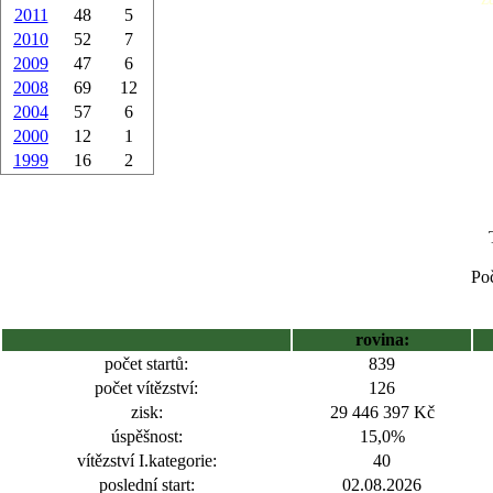
2011
48
5
2010
52
7
2009
47
6
2008
69
12
2004
57
6
2000
12
1
1999
16
2
Poč
rovina:
počet startů:
839
počet vítězství:
126
zisk:
29 446 397 Kč
úspěšnost:
15,0%
vítězství I.kategorie:
40
poslední start:
02.08.2026