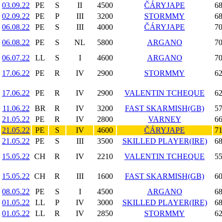
03.09.22
PE
S
II
4500
ČÁRYJAPE
68
02.09.22
PE
P
III
3200
STORMMY
68
06.08.22
PE
S
III
4000
ČÁRYJAPE
70
06.08.22
PE
S
NL
5800
ARGANO
70
06.07.22
LL
S
I
4600
ARGANO
70
17.06.22
PE
R
IV
2900
STORMMY
62
17.06.22
PE
R
IV
2900
VALENTIN TCHEQUE
62
11.06.22
BR
R
IV
3200
FAST SKARMISH(GB)
57
21.05.22
PE
R
IV
2800
VARNEY
66
21.05.22
PE
S
IV
4600
ČÁRYJAPE
71
21.05.22
PE
S
III
3500
SKILLED PLAYER(IRE)
68
15.05.22
CH
R
IV
2210
VALENTIN TCHEQUE
55
15.05.22
CH
R
III
1600
FAST SKARMISH(GB)
60
08.05.22
PE
S
I
4500
ARGANO
68
01.05.22
LL
P
IV
3000
SKILLED PLAYER(IRE)
68
01.05.22
LL
R
IV
2850
STORMMY
62