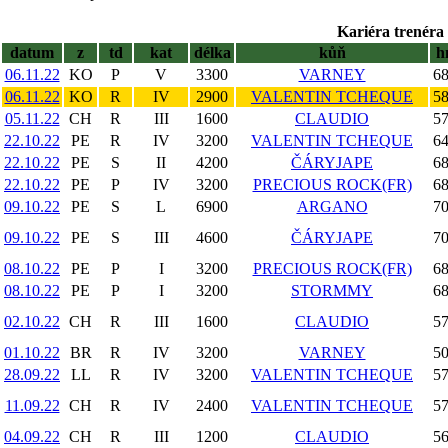
Kariéra trenéra 
datum
z
td
kat
délka
kůň
h
06.11.22
KO
P
V
3300
VARNEY
68
06.11.22
KO
R
IV
2900
VALENTIN TCHEQUE
58
05.11.22
CH
R
III
1600
CLAUDIO
57
22.10.22
PE
R
IV
3200
VALENTIN TCHEQUE
64
22.10.22
PE
S
II
4200
ČÁRYJAPE
68
22.10.22
PE
P
IV
3200
PRECIOUS ROCK(FR)
68
09.10.22
PE
S
L
6900
ARGANO
70
09.10.22
PE
S
III
4600
ČÁRYJAPE
70
08.10.22
PE
P
I
3200
PRECIOUS ROCK(FR)
68
08.10.22
PE
P
I
3200
STORMMY
68
02.10.22
CH
R
III
1600
CLAUDIO
57
01.10.22
BR
R
IV
3200
VARNEY
50
28.09.22
LL
R
IV
3200
VALENTIN TCHEQUE
57
11.09.22
CH
R
IV
2400
VALENTIN TCHEQUE
57
04.09.22
CH
R
III
1200
CLAUDIO
56