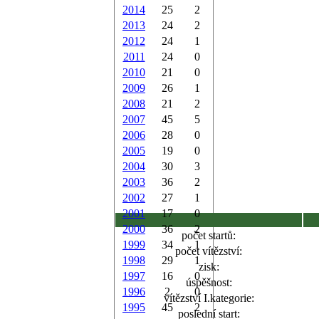
2014
25
2
2013
24
2
2012
24
1
2011
24
0
2010
21
0
2009
26
1
2008
21
2
2007
45
5
2006
28
0
2005
19
0
2004
30
3
2003
36
2
2002
27
1
2001
17
0
2000
36
2
počet startů:
1999
34
1
počet vítězství:
1998
29
1
zisk:
1997
16
0
úspěšnost:
1996
2
0
vítězství I.kategorie:
1995
45
2
poslední start: