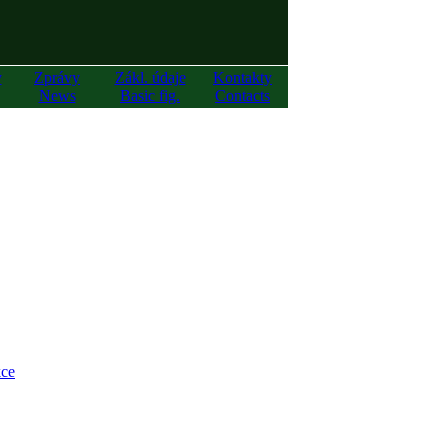
y
Zprávy
Zákl. údaje
Kontakty
News
Basic fig.
Contacts
ce