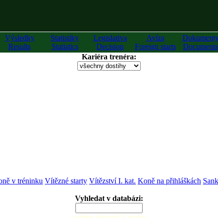
Výsledky
Statistiky
Legislativa
Avíza
Dokument
Results
Statistics
Decision
Foreign starts
Documents
Kariéra trenéra:
ně v tréninku
Vítězné starty
Vítězství I. kat.
Koně na přihláškách
Sank
Vyhledat v databázi:
zadejte alespoň 2 znaky