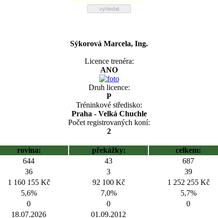
Sýkorová Marcela, Ing.
Licence trenéra:
ANO
Druh licence:
P
Tréninkové středisko:
Praha - Velká Chuchle
Počet registrovaných koní:
2
rovina:
překážky:
celkem:
644
43
687
36
3
39
1 160 155 Kč
92 100 Kč
1 252 255 Kč
5,6%
7,0%
5,7%
0
0
0
18.07.2026
01.09.2012