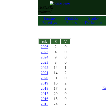
TRENÉŘI
/trainers/
Termíny
Přihlášky
Startky
Racedays
Entries
Declaration
rok
S
V
2026
2
0
2025
4
0
2024
9
0
2023
8
0
2022
14
1
2021
14
2
2020
11
0
2019
16
2
Ko
2018
17
3
2017
20
0
2016
15
0
2015
24
2