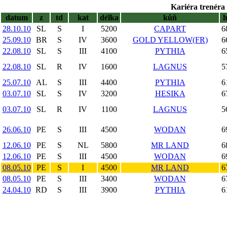
Kariéra trenéra 
datum
z
td
kat
délka
kůň
28.10.10
SL
S
I
5200
CAPART
6
25.09.10
BR
S
IV
3600
GOLD YELLOW(FR)
6
22.08.10
SL
S
III
4100
PYTHIA
6
22.08.10
SL
R
IV
1600
LAGNUS
5
25.07.10
AL
S
III
4400
PYTHIA
6
03.07.10
SL
S
IV
3200
HESIKA
6
03.07.10
SL
R
IV
1100
LAGNUS
5
26.06.10
PE
S
III
4500
WODAN
6
12.06.10
PE
S
NL
5800
MR LAND
6
12.06.10
PE
S
III
4500
WODAN
6
08.05.10
PE
S
I
4500
MR LAND
6
08.05.10
PE
S
III
3400
WODAN
6
24.04.10
RD
S
III
3900
PYTHIA
6