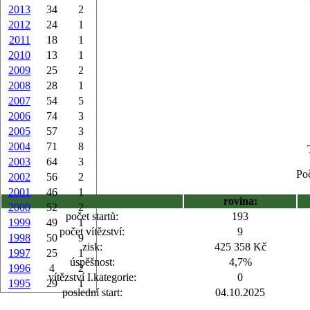
2013
34
2
2012
24
1
2011
18
1
2010
13
1
2009
25
2
2008
28
1
2007
54
5
2006
74
3
2005
57
3
2004
71
8
2003
64
3
Poč
2002
56
2
2001
46
1
rovina:
2000
52
2
počet startů:
193
1999
49
1
počet vítězství:
9
1998
50
9
zisk:
425 358 Kč
1997
25
1
úspěšnost:
4,7%
1996
4
2
vítězství I.kategorie:
0
1995
29
1
poslední start:
04.10.2025