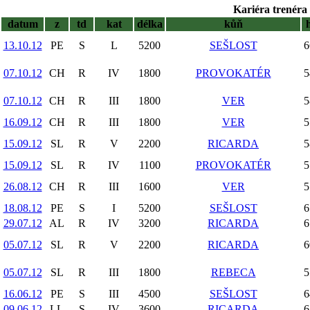
Kariéra trenéra 
datum
z
td
kat
délka
kůň
13.10.12
PE
S
L
5200
SEŠLOST
6
07.10.12
CH
R
IV
1800
PROVOKATÉR
5
07.10.12
CH
R
III
1800
VER
5
16.09.12
CH
R
III
1800
VER
5
15.09.12
SL
R
V
2200
RICARDA
5
15.09.12
SL
R
IV
1100
PROVOKATÉR
5
26.08.12
CH
R
III
1600
VER
5
18.08.12
PE
S
I
5200
SEŠLOST
6
29.07.12
AL
R
IV
3200
RICARDA
6
05.07.12
SL
R
V
2200
RICARDA
6
05.07.12
SL
R
III
1800
REBECA
5
16.06.12
PE
S
III
4500
SEŠLOST
6
09.06.12
LL
S
IV
3600
RICARDA
6