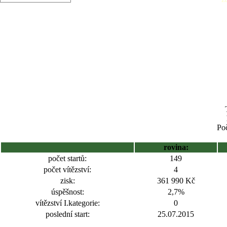
Poč
rovina:
počet startů:
149
počet vítězství:
4
zisk:
361 990 Kč
úspěšnost:
2,7%
vítězství I.kategorie:
0
poslední start:
25.07.2015