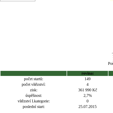
Poč
rovina:
počet startů:
149
počet vítězství:
4
zisk:
361 990 Kč
úspěšnost:
2,7%
vítězství I.kategorie:
0
poslední start:
25.07.2015