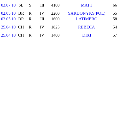
03.07.10
SL
S
III
4100
MATT
66
02.05.10
BR
R
IV
2200
SARDONYKS(POL)
55
02.05.10
BR
R
III
1600
LATIMERO
58
25.04.10
CH
R
IV
1825
REBECA
54
25.04.10
CH
R
IV
1400
DIXI
57