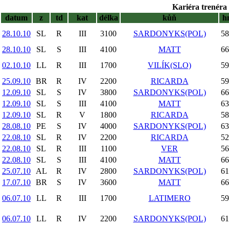
Kariéra trenéra 
datum
z
td
kat
délka
kůň
h
28.10.10
SL
R
III
3100
SARDONYKS(POL)
58
28.10.10
SL
S
III
4100
MATT
66
02.10.10
LL
R
III
1700
VILÍK(SLO)
59
25.09.10
BR
R
IV
2200
RICARDA
59
12.09.10
SL
S
IV
3800
SARDONYKS(POL)
66
12.09.10
SL
S
III
4100
MATT
63
12.09.10
SL
R
V
1800
RICARDA
58
28.08.10
PE
S
IV
4000
SARDONYKS(POL)
63
22.08.10
SL
R
IV
2200
RICARDA
52
22.08.10
SL
R
III
1100
VER
56
22.08.10
SL
S
III
4100
MATT
66
25.07.10
AL
R
IV
2800
SARDONYKS(POL)
61
17.07.10
BR
S
IV
3600
MATT
66
06.07.10
LL
R
III
1700
LATIMERO
59
06.07.10
LL
R
IV
2200
SARDONYKS(POL)
61