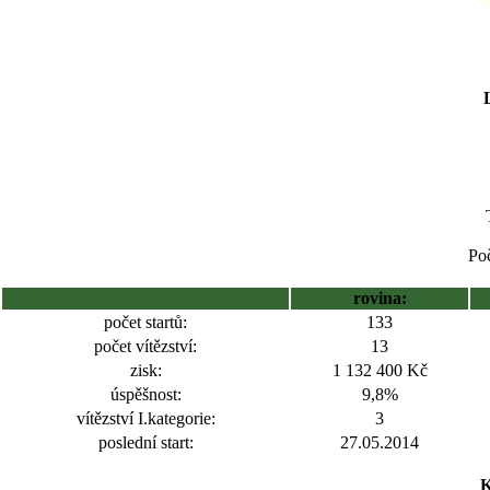
Poč
rovina:
počet startů:
133
počet vítězství:
13
zisk:
1 132 400 Kč
úspěšnost:
9,8%
vítězství I.kategorie:
3
poslední start:
27.05.2014
K