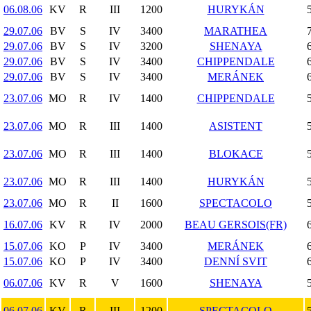
06.08.06
KV
R
III
1200
HURYKÁN
29.07.06
BV
S
IV
3400
MARATHEA
29.07.06
BV
S
IV
3200
SHENAYA
29.07.06
BV
S
IV
3400
CHIPPENDALE
29.07.06
BV
S
IV
3400
MERÁNEK
23.07.06
MO
R
IV
1400
CHIPPENDALE
23.07.06
MO
R
III
1400
ASISTENT
23.07.06
MO
R
III
1400
BLOKACE
23.07.06
MO
R
III
1400
HURYKÁN
23.07.06
MO
R
II
1600
SPECTACOLO
16.07.06
KV
R
IV
2000
BEAU GERSOIS(FR)
15.07.06
KO
P
IV
3400
MERÁNEK
15.07.06
KO
P
IV
3400
DENNÍ SVIT
06.07.06
KV
R
V
1600
SHENAYA
06.07.06
KV
R
III
1200
SPECTACOLO