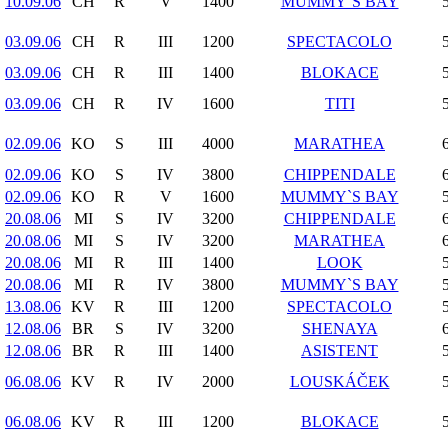
10.09.06
CH
R
V
1400
MUMMY`S BAY
03.09.06
CH
R
III
1200
SPECTACOLO
03.09.06
CH
R
III
1400
BLOKACE
03.09.06
CH
R
IV
1600
TITI
02.09.06
KO
S
III
4000
MARATHEA
02.09.06
KO
S
IV
3800
CHIPPENDALE
02.09.06
KO
R
V
1600
MUMMY`S BAY
20.08.06
MI
S
IV
3200
CHIPPENDALE
20.08.06
MI
S
IV
3200
MARATHEA
20.08.06
MI
R
III
1400
LOOK
20.08.06
MI
R
IV
3800
MUMMY`S BAY
13.08.06
KV
R
III
1200
SPECTACOLO
12.08.06
BR
S
IV
3200
SHENAYA
12.08.06
BR
R
III
1400
ASISTENT
06.08.06
KV
R
IV
2000
LOUSKÁČEK
06.08.06
KV
R
III
1200
BLOKACE