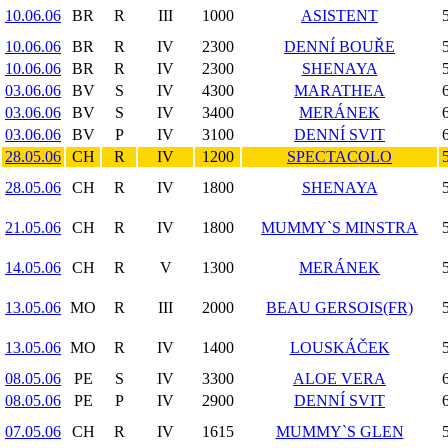
10.06.06
BR
R
III
1000
ASISTENT
10.06.06
BR
R
IV
2300
DENNÍ BOUŘE
10.06.06
BR
R
IV
2300
SHENAYA
03.06.06
BV
S
IV
4300
MARATHEA
03.06.06
BV
S
IV
3400
MERÁNEK
03.06.06
BV
P
IV
3100
DENNÍ SVIT
28.05.06
CH
R
IV
1200
SPECTACOLO
28.05.06
CH
R
IV
1800
SHENAYA
21.05.06
CH
R
IV
1800
MUMMY`S MINSTRA
14.05.06
CH
R
V
1300
MERÁNEK
13.05.06
MO
R
III
2000
BEAU GERSOIS(FR)
13.05.06
MO
R
IV
1400
LOUSKÁČEK
08.05.06
PE
S
IV
3300
ALOE VERA
08.05.06
PE
P
IV
2900
DENNÍ SVIT
07.05.06
CH
R
IV
1615
MUMMY`S GLEN