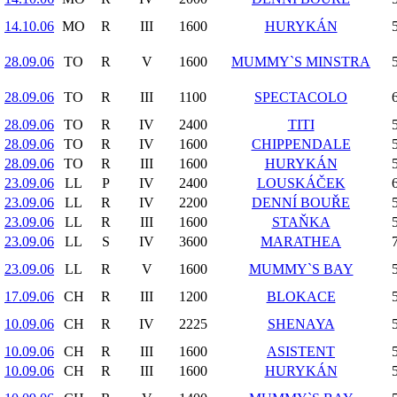
14.10.06
MO
R
III
1600
HURYKÁN
28.09.06
TO
R
V
1600
MUMMY`S MINSTRA
28.09.06
TO
R
III
1100
SPECTACOLO
28.09.06
TO
R
IV
2400
TITI
28.09.06
TO
R
IV
1600
CHIPPENDALE
28.09.06
TO
R
III
1600
HURYKÁN
23.09.06
LL
P
IV
2400
LOUSKÁČEK
23.09.06
LL
R
IV
2200
DENNÍ BOUŘE
23.09.06
LL
R
III
1600
STAŇKA
23.09.06
LL
S
IV
3600
MARATHEA
23.09.06
LL
R
V
1600
MUMMY`S BAY
17.09.06
CH
R
III
1200
BLOKACE
10.09.06
CH
R
IV
2225
SHENAYA
10.09.06
CH
R
III
1600
ASISTENT
10.09.06
CH
R
III
1600
HURYKÁN