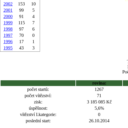
2002
153
10
2001
99
5
2000
91
4
1999
115
7
1998
97
6
1997
70
0
1996
17
1
1995
43
3
Poč
rovina:
počet startů:
1267
počet vítězství:
71
zisk:
3 185 085 Kč
úspěšnost:
5,6%
vítězství I.kategorie:
0
poslední start:
26.10.2014