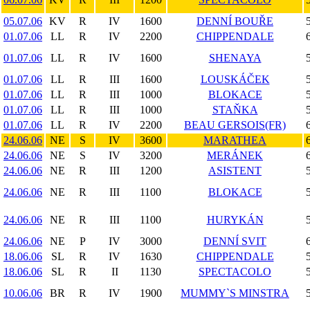
05.07.06
KV
R
IV
1600
DENNÍ BOUŘE
01.07.06
LL
R
IV
2200
CHIPPENDALE
01.07.06
LL
R
IV
1600
SHENAYA
01.07.06
LL
R
III
1600
LOUSKÁČEK
01.07.06
LL
R
III
1000
BLOKACE
01.07.06
LL
R
III
1000
STAŇKA
01.07.06
LL
R
IV
2200
BEAU GERSOIS(FR)
24.06.06
NE
S
IV
3600
MARATHEA
24.06.06
NE
S
IV
3200
MERÁNEK
24.06.06
NE
R
III
1200
ASISTENT
24.06.06
NE
R
III
1100
BLOKACE
24.06.06
NE
R
III
1100
HURYKÁN
24.06.06
NE
P
IV
3000
DENNÍ SVIT
18.06.06
SL
R
IV
1630
CHIPPENDALE
18.06.06
SL
R
II
1130
SPECTACOLO
10.06.06
BR
R
IV
1900
MUMMY`S MINSTRA