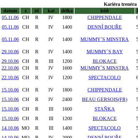
Kariéra trenéra 
datum
z
td
kat
délka
kůň
05.11.06
CH
R
IV
1800
CHIPPENDALE
05.11.06
CH
R
IV
1400
DENNÍ BOUŘE
05.11.06
CH
R
IV
1400
MUMMY`S MINSTRA
29.10.06
CH
R
IV
1400
MUMMY`S BAY
29.10.06
CH
R
III
1200
BLOKACE
22.10.06
CH
R
IV
1600
MUMMY`S MINSTRA
22.10.06
CH
R
IV
1200
SPECTACOLO
15.10.06
CH
R
IV
1800
CHIPPENDALE
15.10.06
CH
R
IV
2400
BEAU GERSOIS(FR)
15.10.06
CH
R
III
1600
STAŇKA
15.10.06
CH
R
III
1200
BLOKACE
14.10.06
MO
R
III
1400
SPECTACOLO
14.10.06
MO
R
IV
2000
DENNÍ BOUŘE