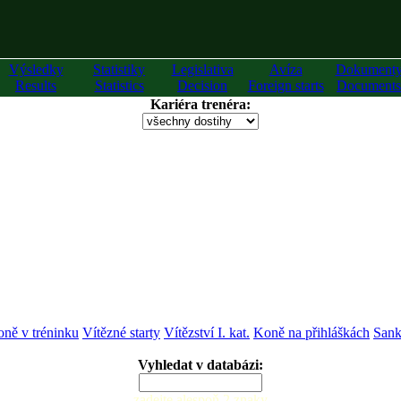
Výsledky
Statistiky
Legislativa
Avíza
Dokument
Results
Statistics
Decision
Foreign starts
Documents
Kariéra trenéra:
ně v tréninku
Vítězné starty
Vítězství I. kat.
Koně na přihláškách
Sank
Vyhledat v databázi:
zadejte alespoň 2 znaky