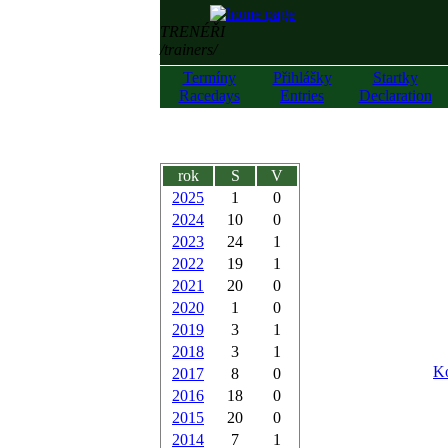
TRENÉŘI
/trainers/
Termíny
Přihlášky
Startky
Racedays
Entries
Declaration
rok
S
V
2025
1
0
2024
10
0
2023
24
1
2022
19
1
2021
20
0
2020
1
0
2019
3
1
2018
3
1
Ko
2017
8
0
2016
18
0
2015
20
0
2014
7
1