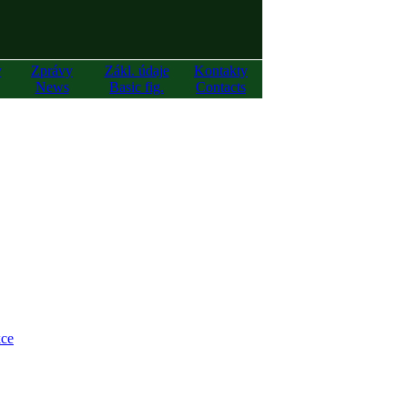
y
Zprávy
Zákl. údaje
Kontakty
News
Basic fig.
Contacts
ce