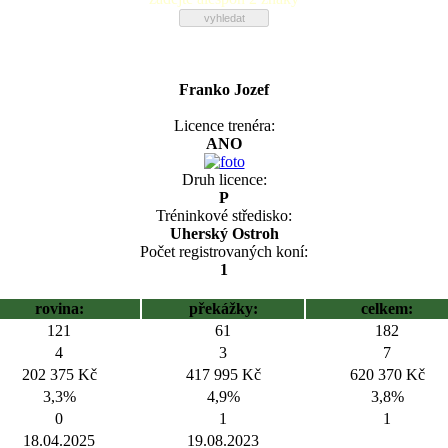
Franko Jozef
Licence trenéra:
ANO
Druh licence:
P
Tréninkové středisko:
Uherský Ostroh
Počet registrovaných koní:
1
rovina:
překážky:
celkem:
121
61
182
4
3
7
202 375 Kč
417 995 Kč
620 370 Kč
3,3%
4,9%
3,8%
0
1
1
18.04.2025
19.08.2023