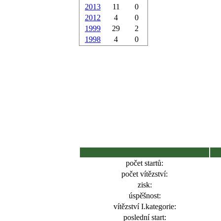
2013
11
0
2012
4
0
1999
29
2
1998
4
0
počet startů:
počet vítězství:
zisk:
úspěšnost:
vítězství I.kategorie:
poslední start: