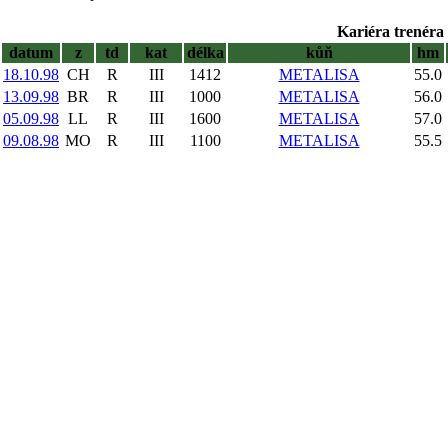
Kariéra trenéra 
datum
z
td
kat
délka
kůň
hm
18.10.98
CH
R
III
1412
METALISA
55.0
13.09.98
BR
R
III
1000
METALISA
56.0
05.09.98
LL
R
III
1600
METALISA
57.0
09.08.98
MO
R
III
1100
METALISA
55.5