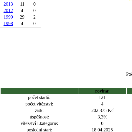
2013
11
0
2012
4
0
1999
29
2
1998
4
0
Poč
rovina:
počet startů:
121
počet vítězství:
4
zisk:
202 375 Kč
úspěšnost:
3,3%
vítězství I.kategorie:
0
poslední start:
18.04.2025