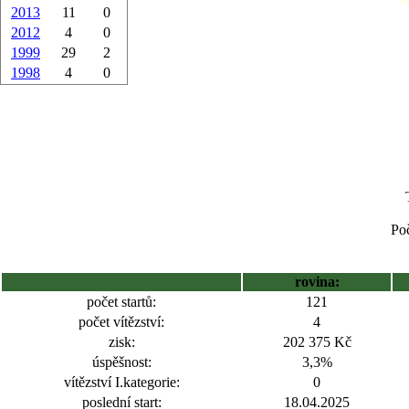
2013
11
0
2012
4
0
1999
29
2
1998
4
0
Poč
rovina:
počet startů:
121
počet vítězství:
4
zisk:
202 375 Kč
úspěšnost:
3,3%
vítězství I.kategorie:
0
poslední start:
18.04.2025