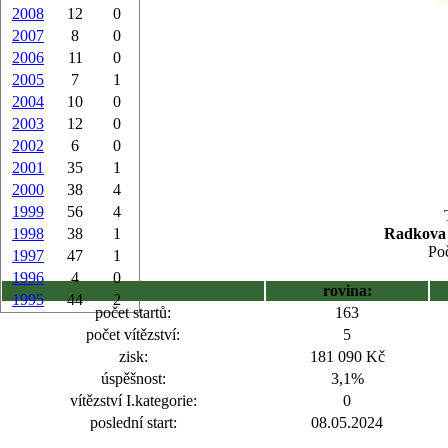
2008
12
0
2007
8
0
2006
11
0
2005
7
1
2004
10
0
2003
12
0
2002
6
0
2001
35
1
2000
38
4
1999
56
4
1998
38
1
Radkova 
Poč
1997
47
1
1996
4
0
rovina:
1995
44
2
počet startů:
163
počet vítězství:
5
zisk:
181 090 Kč
úspěšnost:
3,1%
vítězství I.kategorie:
0
poslední start:
08.05.2024