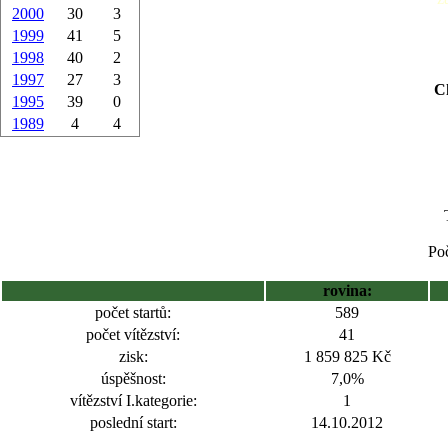
2000
30
3
1999
41
5
1998
40
2
1997
27
3
Ch
1995
39
0
1989
4
4
Poč
rovina:
počet startů:
589
počet vítězství:
41
zisk:
1 859 825 Kč
úspěšnost:
7,0%
vítězství I.kategorie:
1
poslední start:
14.10.2012