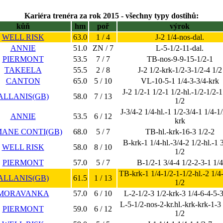
Kariéra trenéra za rok 2015 - všechny typy dostihů:
kůň
hm
poř
výrok
WELL RISK
63.0
1 / 4
J-2 1/4-nos-dal.
ANNIE
51.0
ZN / 7
L-5-1/2-11-dal.
PIERMONT
53.5
7 / 7
TB-nos-9-9-15-1/2-1
TAKEELA
55.5
2 / 8
J-2 1/2-krk-1/2-3-1/2-4 1/2
CANTON
65.0
5 / 10
VL-10-5-1 1/4-3-3/4-krk
J-2 1/2-1 1/2-1 1/2-hl.-1/2-1/2-1
ALLANIS(GB)
58.0
7 / 13
1/2
J-3/4-2 1/4-hl.-1 1/2-3/4-1 1/4-1/
ANNIE
53.5
6 / 12
krk
ANE CONTI(GB)
68.0
5 / 7
TB-hl.-krk-16-3 1/2-2
B-krk-1 1/4-hl.-3/4-2 1/2-hl.-1 
WELL RISK
58.0
8 / 10
1/2
PIERMONT
57.0
5 / 7
B-1/2-1 3/4-4 1/2-2-3-1 1/4
TB-krk-1 1/4-1/2-1-1/2-hl.-2 1/4
ALLANIS(GB)
61.5
1 / 13
1/2
MORAVANKA
57.0
6 / 10
L-2-1/2-3 1/2-krk-3 1/4-6-4-5-3
L-5-1/2-nos-2-kr.hl.-krk-krk-1-3
PIERMONT
59.0
6 / 12
1/2