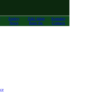
y
Zprávy
Zákl. údaje
Kontakty
News
Basic fig.
Contacts
ce