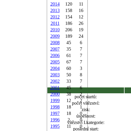
2014
120
11
2013
158
16
2012
154
12
2011
186
26
2010
206
19
2009
189
24
2008
45
6
2007
35
7
2006
61
7
2005
67
7
2004
60
3
2003
50
8
2002
33
7
2001
45
6
2000
38
2
počet startů:
1999
12
2
počet vítězství:
1998
18
1
zisk:
1997
18
0
úspěšnost:
1996
2
0
vítězství I.kategorie:
1995
11
0
poslední start: