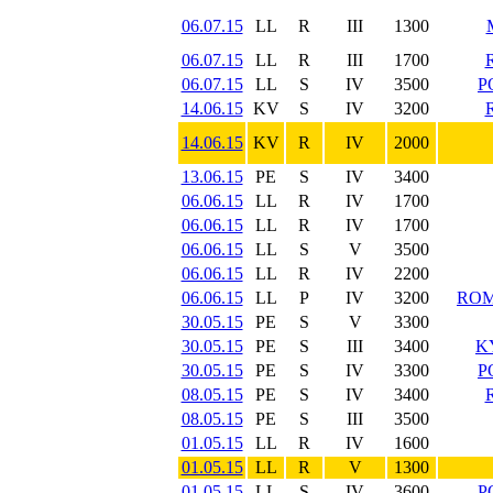
06.07.15
LL
R
III
1300
06.07.15
LL
R
III
1700
06.07.15
LL
S
IV
3500
P
14.06.15
KV
S
IV
3200
14.06.15
KV
R
IV
2000
13.06.15
PE
S
IV
3400
06.06.15
LL
R
IV
1700
06.06.15
LL
R
IV
1700
06.06.15
LL
S
V
3500
06.06.15
LL
R
IV
2200
06.06.15
LL
P
IV
3200
ROM
30.05.15
PE
S
V
3300
30.05.15
PE
S
III
3400
K
30.05.15
PE
S
IV
3300
P
08.05.15
PE
S
IV
3400
08.05.15
PE
S
III
3500
01.05.15
LL
R
IV
1600
01.05.15
LL
R
V
1300
01.05.15
LL
S
IV
3600
P