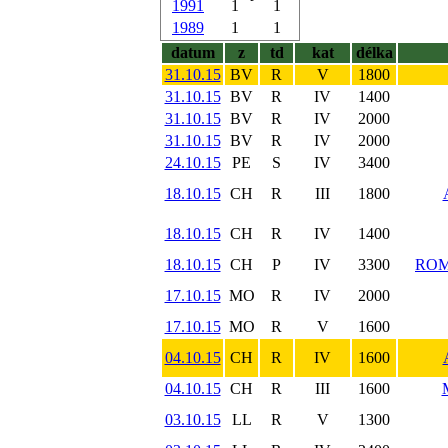
1991
1
1
1989
1
1
datum
z
td
kat
délka
31.10.15
BV
R
V
1800
31.10.15
BV
R
IV
1400
31.10.15
BV
R
IV
2000
31.10.15
BV
R
IV
2000
24.10.15
PE
S
IV
3400
18.10.15
CH
R
III
1800
18.10.15
CH
R
IV
1400
18.10.15
CH
P
IV
3300
ROM
17.10.15
MO
R
IV
2000
17.10.15
MO
R
V
1600
04.10.15
CH
R
IV
1600
04.10.15
CH
R
III
1600
03.10.15
LL
R
V
1300