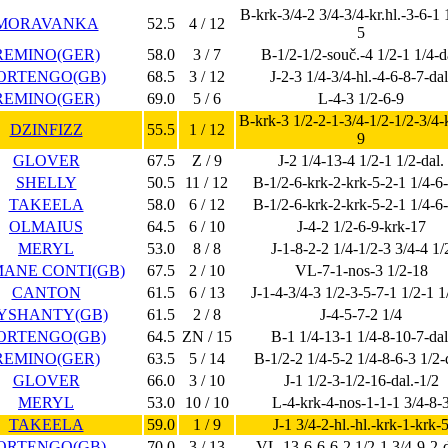
B-krk-3/4-2 3/4-3/4-kr.hl.-3-6-1 
MORAVANKA
52.5
4 / 12
5
REMINO(GER)
58.0
3 / 7
B-1/2-1/2-souč.-4 1/2-1 1/4-d
ORTENGO(GB)
68.5
3 / 12
J-2-3 1/4-3/4-hl.-4-6-8-7-dal
REMINO(GER)
69.0
5 / 6
L-4-3 1/2-6-9
B-krk-3 1/2-2-1-3/4-1/2-1/2-3/4-
DZINFIZZ
55.5
1 / 12
9
GLOVER
67.5
Z / 9
J-2 1/4-13-4 1/2-1 1/2-dal.
SHELLY
50.5
11 / 12
B-1/2-6-krk-2-krk-5-2-1 1/4-6
TAKEELA
58.0
6 / 12
B-1/2-6-krk-2-krk-5-2-1 1/4-6
OLMAIUS
64.5
6 / 10
J-4-2 1/2-6-9-krk-17
MERYL
53.0
8 / 8
J-1-8-2-2 1/4-1/2-3 3/4-4 1/
ANE CONTI(GB)
67.5
2 / 10
VL-7-1-nos-3 1/2-18
CANTON
61.5
6 / 13
J-1-4-3/4-3 1/2-3-5-7-1 1/2-1 1
YSHANTY(GB)
61.5
2 / 8
J-4-5-7-2 1/4
ORTENGO(GB)
64.5
ZN / 15
B-1 1/4-13-1 1/4-8-10-7-dal
REMINO(GER)
63.5
5 / 14
B-1/2-2 1/4-5-2 1/4-8-6-3 1/2-
GLOVER
66.0
3 / 10
J-1 1/2-3-1/2-16-dal.-1/2
MERYL
53.0
10 / 10
L-4-krk-4-nos-1-1-1 3/4-8-
TAKEELA
59.0
1 / 9
J-1 3/4-2-hl.-hl.-krk-1-krk-
ORTENGO(GB)
70.0
3 / 13
VL-13-6-6-6-2 1/2-1 3/4-9-2-d