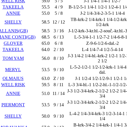
WELL RISK
59.0
5 / 5
J-1 1/4-1 1/4-1 1/2-7
TAKEELA
55.5
4 / 9
B-1/2-5-1 1/4-1 1/2-1 1/2-4-1 1/
ANNIE
55.0
5 / 8
J-2 1/4-3/4-2-3-5-1 1/4-4
TB-krk-2 1/4-krk-1 1/4-1/2-krk
SHELLY
58.5
12 / 12
1/2-krk
ALLANIS(GB)
58.5
3 / 16
J-1/2-krk-3-kr.hl.-2-souč.-kr.hl.-3
ANE CONTI(GB)
68.5
6 / 13
L-5-3/4-1-1 1/2-7-2 1/4-6-8-1
GLOVER
65.0
6 / 8
Z-9-6-1/2-6-dal.-2
TAKEELA
64.0
2 / 10
L-4 1/4-7-4 1/2-5-4-14
J-3 1/4-2 1/4-hl.-krk-2 1/2-1 1/2-
TOM YAM
56.0
8 / 10
2 1/2
L-5-2-1/2-1 1/2-1/2-krk-1 1/4-4
MERYL
53.5
9 / 10
dal.
OLMAIUS
63.0
Z / 10
J-1 1/2-4 1/2-1/2-9-1 1/2-1 1
WELL RISK
59.5
8 / 11
L-3 3/4-hl.-1 1/2-2-hl.-1-1/2-1/2
J-3 1/2-3/4-krk-2-1/2-2 1/2-2 1/4-
ANNIE
51.0
11 / 14
3/4
J-3 1/2-3/4-krk-2-1/2-2 1/2-2 1/4-
PIERMONT
53.5
9 / 14
3/4
L-4-2 1/4-3/4-krk-3 1/2-3-14-1 
SHELLY
50.0
9 / 10
1/4
B-krk-3/4-2 1/4-krk-1 1/4-1 3