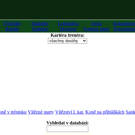
Výsledky
Statistiky
Legislativa
Avíza
Dokument
Results
Statistics
Decision
Foreign starts
Documents
Kariéra trenéra:
ně v tréninku
Vítězné starty
Vítězství I. kat.
Koně na přihláškách
Sank
Vyhledat v databázi:
zadejte alespoň 2 znaky