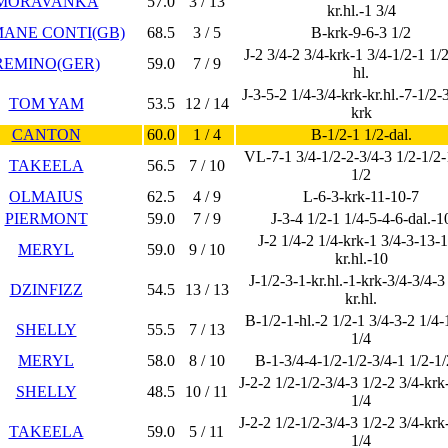
MORAVANKA
57.0
3 / 13
kr.hl.-1 3/4
ANE CONTI(GB)
68.5
3 / 5
B-krk-9-6-3 1/2
J-2 3/4-2 3/4-krk-1 3/4-1/2-1 1/2
REMINO(GER)
59.0
7 / 9
hl.
J-3-5-2 1/4-3/4-krk-kr.hl.-7-1/2-
TOM YAM
53.5
12 / 14
krk
CANTON
60.0
1 / 4
B-1/2-1 1/2-dal.
VL-7-1 3/4-1/2-2-3/4-3 1/2-1/2-
TAKEELA
56.5
7 / 10
1/2
OLMAIUS
62.5
4 / 9
L-6-3-krk-11-10-7
PIERMONT
59.0
7 / 9
J-3-4 1/2-1 1/4-5-4-6-dal.-1
J-2 1/4-2 1/4-krk-1 3/4-3-13-1
MERYL
59.0
9 / 10
kr.hl.-10
J-1/2-3-1-kr.hl.-1-krk-3/4-3/4-3
DZINFIZZ
54.5
13 / 13
kr.hl.
B-1/2-1-hl.-2 1/2-1 3/4-3-2 1/4-
SHELLY
55.5
7 / 13
1/4
MERYL
58.0
8 / 10
B-1-3/4-4-1/2-1/2-3/4-1 1/2-1/
J-2-2 1/2-1/2-3/4-3 1/2-2 3/4-krk
SHELLY
48.5
10 / 11
1/4
J-2-2 1/2-1/2-3/4-3 1/2-2 3/4-krk
TAKEELA
59.0
5 / 11
1/4