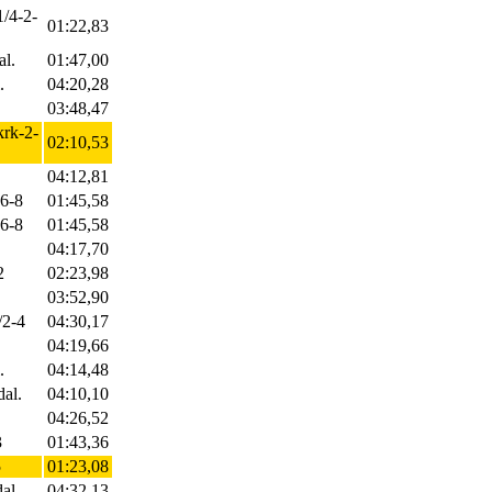
1/4-2-
01:22,83
al.
01:47,00
.
04:20,28
03:48,47
krk-2-
02:10,53
04:12,81
-6-8
01:45,58
-6-8
01:45,58
04:17,70
2
02:23,98
03:52,90
/2-4
04:30,17
04:19,66
.
04:14,48
dal.
04:10,10
04:26,52
3
01:43,36
5
01:23,08
al.
04:32,13