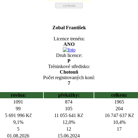
Zobal František
Licence trenéra:
ANO
Druh licence:
P
Tréninkové středisko:
Chotouň
Počet registrovaných koní:
7
rovina:
překážky:
celkem:
1091
874
1965
99
105
204
5 691 996 Kč
11 055 641 Kč
16 747 637 Kč
9,1%
12,0%
10,4%
5
12
17
01.08.2026
15.06.2024