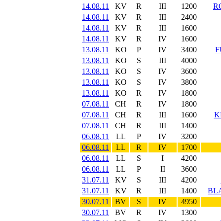
14.08.11
KV
R
III
1200
R
14.08.11
KV
R
III
2400
14.08.11
KV
R
III
1600
14.08.11
KV
R
IV
1600
13.08.11
KO
P
IV
3400
F
13.08.11
KO
S
III
4000
13.08.11
KO
S
IV
3600
13.08.11
KO
S
IV
3800
13.08.11
KO
R
IV
1800
07.08.11
CH
R
IV
1800
07.08.11
CH
R
III
1600
K
07.08.11
CH
R
III
1400
06.08.11
LL
P
IV
3200
06.08.11
LL
R
IV
1700
06.08.11
LL
S
I
4200
06.08.11
LL
P
II
3600
31.07.11
KV
S
III
4200
31.07.11
KV
R
III
1400
BL
30.07.11
BV
S
IV
4950
30.07.11
BV
R
IV
1300