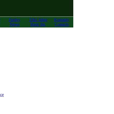
y
Zprávy
Zákl. údaje
Kontakty
News
Basic fig.
Contacts
ce