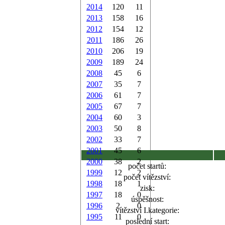
2014
120
11
2013
158
16
2012
154
12
2011
186
26
2010
206
19
2009
189
24
2008
45
6
2007
35
7
2006
61
7
2005
67
7
2004
60
3
2003
50
8
2002
33
7
2001
45
6
2000
38
2
počet startů:
1999
12
2
počet vítězství:
1998
18
1
zisk:
1997
18
0
úspěšnost:
1996
2
0
vítězství I.kategorie:
1995
11
0
poslední start: