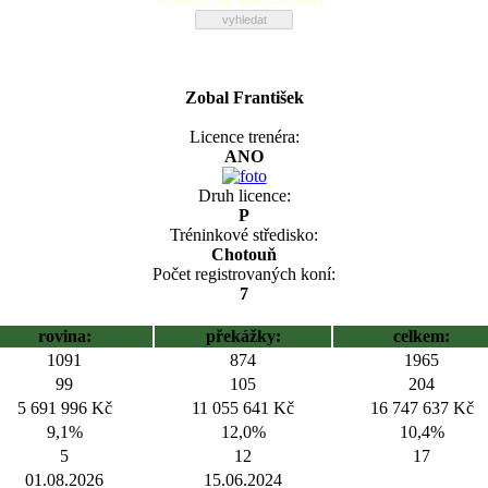
Zobal František
Licence trenéra:
ANO
Druh licence:
P
Tréninkové středisko:
Chotouň
Počet registrovaných koní:
7
rovina:
překážky:
celkem:
1091
874
1965
99
105
204
5 691 996 Kč
11 055 641 Kč
16 747 637 Kč
9,1%
12,0%
10,4%
5
12
17
01.08.2026
15.06.2024