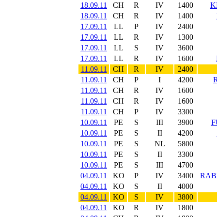
18.09.11
CH
R
IV
1400
K
18.09.11
CH
R
IV
1400
17.09.11
LL
P
IV
2400
17.09.11
LL
R
IV
1300
17.09.11
LL
S
IV
3600
17.09.11
LL
R
IV
1600
11.09.11
CH
R
IV
2400
11.09.11
CH
P
I
4200
11.09.11
CH
R
IV
1600
11.09.11
CH
R
IV
1600
11.09.11
CH
P
IV
3300
10.09.11
PE
S
III
3900
F
10.09.11
PE
S
II
4200
10.09.11
PE
S
NL
5800
10.09.11
PE
S
II
3300
10.09.11
PE
S
III
4700
04.09.11
KO
P
IV
3400
RAB
04.09.11
KO
S
II
4000
04.09.11
KO
S
IV
3800
04.09.11
KO
R
IV
1800