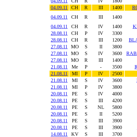
04.09.11
CH
R
IV
1800
04.09.11
CH
R
III
1400
R
04.09.11
CH
R
III
1400
04.09.11
CH
R
IV
1400
K
28.08.11
CH
P
IV
3300
28.08.11
CH
R
III
1200
BL
27.08.11
MO
S
II
3800
27.08.11
MO
S
IV
3600
RAB
27.08.11
MO
R
III
1400
21.08.11
Me
P
-
3500
21.08.11
MI
P
IV
2500
21.08.11
MI
S
IV
3600
21.08.11
MI
P
IV
3800
20.08.11
PE
S
IV
4000
20.08.11
PE
S
III
4200
20.08.11
PE
S
NL
5800
20.08.11
PE
S
II
5200
20.08.11
PE
S
III
3900
20.08.11
PE
S
III
3900
14.08.11
KV
S
III
3700