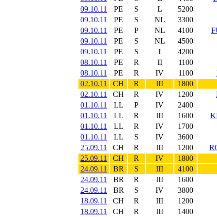
09.10.11
PE
S
L
5200
09.10.11
PE
S
NL
3300
09.10.11
PE
P
NL
4100
F
09.10.11
PE
S
NL
4500
09.10.11
PE
S
I
4200
08.10.11
PE
R
II
1100
08.10.11
PE
R
IV
1100
02.10.11
CH
R
III
1800
02.10.11
CH
R
IV
1200
01.10.11
LL
P
IV
2400
01.10.11
LL
R
III
1600
K
01.10.11
LL
R
IV
1700
01.10.11
LL
S
IV
3600
25.09.11
CH
R
III
1200
R
25.09.11
CH
R
IV
1800
24.09.11
BR
S
III
4100
24.09.11
BR
R
III
1600
24.09.11
BR
S
IV
3800
18.09.11
CH
R
III
1200
18.09.11
CH
R
III
1400