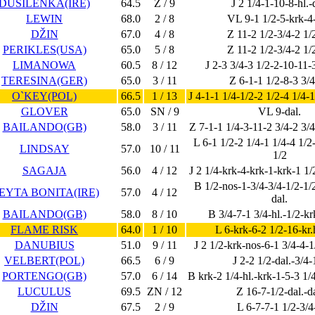
DUSILENKA(IRE)
64.5
Z / 9
J 2 1/4-1-10-8-hl.-
LEWIN
68.0
2 / 8
VL 9-1 1/2-5-krk-4-
DŽIN
67.0
4 / 8
Z 11-2 1/2-3/4-2 1/2
PERIKLES(USA)
65.0
5 / 8
Z 11-2 1/2-3/4-2 1/2
LIMANOWA
60.5
8 / 12
J 2-3 3/4-3 1/2-2-10-11-3
TERESINA(GER)
65.0
3 / 11
Z 6-1-1 1/2-8-3 3/
O`KEY(POL)
66.5
1 / 13
J 4-1-1 1/4-1/2-2 1/2-4 1/4-1
GLOVER
65.0
SN / 9
VL 9-dal.
BAILANDO(GB)
58.0
3 / 11
Z 7-1-1 1/4-3-11-2 3/4-2 3/4
L 6-1 1/2-2 1/4-1 1/4-4 1/2
LINDSAY
57.0
10 / 11
1/2
SAGAJA
56.0
4 / 12
J 2 1/4-krk-4-krk-1-krk-1 1/
B 1/2-nos-1-3/4-3/4-1/2-1/
EYTA BONITA(IRE)
57.0
4 / 12
dal.
BAILANDO(GB)
58.0
8 / 10
B 3/4-7-1 3/4-hl.-1/2-k
FLAME RISK
64.0
1 / 10
L 6-krk-6-2 1/2-16-kr.h
DANUBIUS
51.0
9 / 11
J 2 1/2-krk-nos-6-1 3/4-4-1
VELBERT(POL)
66.5
6 / 9
J 2-2 1/2-dal.-3/4-
PORTENGO(GB)
57.0
6 / 14
B krk-2 1/4-hl.-krk-1-5-3 1/
LUCULUS
69.5
ZN / 12
Z 16-7-1/2-dal.-da
DŽIN
67.5
2 / 9
L 6-7-7-1 1/2-3/4