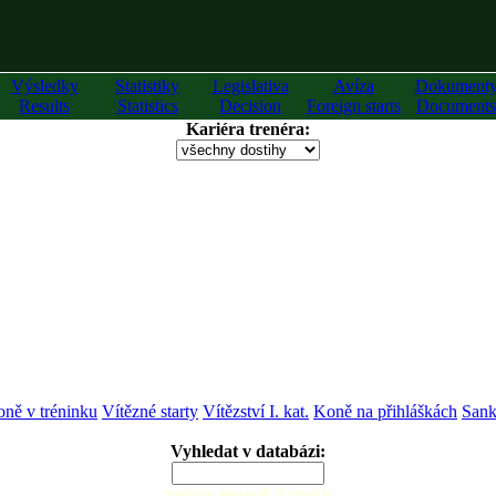
Výsledky
Statistiky
Legislativa
Avíza
Dokument
Results
Statistics
Decision
Foreign starts
Documents
Kariéra trenéra:
ně v tréninku
Vítězné starty
Vítězství I. kat.
Koně na přihláškách
Sank
Vyhledat v databázi:
zadejte alespoň 2 znaky