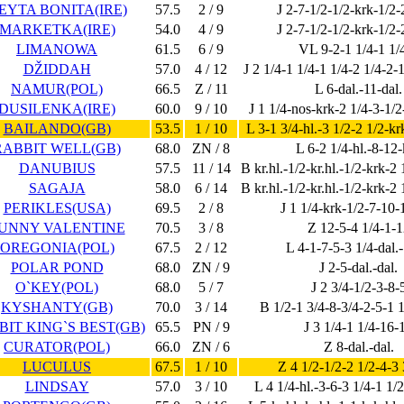
EYTA BONITA(IRE)
57.5
2 / 9
J 2-7-1/2-1/2-krk-1/2-
MARKETKA(IRE)
54.0
4 / 9
J 2-7-1/2-1/2-krk-1/2-
LIMANOWA
61.5
6 / 9
VL 9-2-1 1/4-1 1/
DŽIDDAH
57.0
4 / 12
J 2 1/4-1 1/4-1 1/4-2 1/4-2-
NAMUR(POL)
66.5
Z / 11
L 6-dal.-11-dal.
DUSILENKA(IRE)
60.0
9 / 10
J 1 1/4-nos-krk-2 1/4-3-1/2-
BAILANDO(GB)
53.5
1 / 10
L 3-1 3/4-hl.-3 1/2-2 1/2-kr
RABBIT WELL(GB)
68.0
ZN / 8
L 6-2 1/4-hl.-8-12
DANUBIUS
57.5
11 / 14
B kr.hl.-1/2-kr.hl.-1/2-krk-2
SAGAJA
58.0
6 / 14
B kr.hl.-1/2-kr.hl.-1/2-krk-2
PERIKLES(USA)
69.5
2 / 8
J 1 1/4-krk-1/2-7-10-
UNNY VALENTINE
70.5
3 / 8
Z 12-5-4 1/4-1-1
OREGONIA(POL)
67.5
2 / 12
L 4-1-7-5-3 1/4-dal.-
POLAR POND
68.0
ZN / 9
J 2-5-dal.-dal.
O`KEY(POL)
68.0
5 / 7
J 2 3/4-1/2-3-8-
KYSHANTY(GB)
70.0
3 / 14
B 1/2-1 3/4-8-3/4-2-5-1 
BIT KING`S BEST(GB)
65.5
PN / 9
J 3 1/4-1 1/4-16-
CURATOR(POL)
66.0
ZN / 6
Z 8-dal.-dal.
LUCULUS
67.5
1 / 10
Z 4 1/2-1/2-2 1/2-4-3
LINDSAY
57.0
3 / 10
L 4 1/4-hl.-3-6-3 1/4-1 1/2