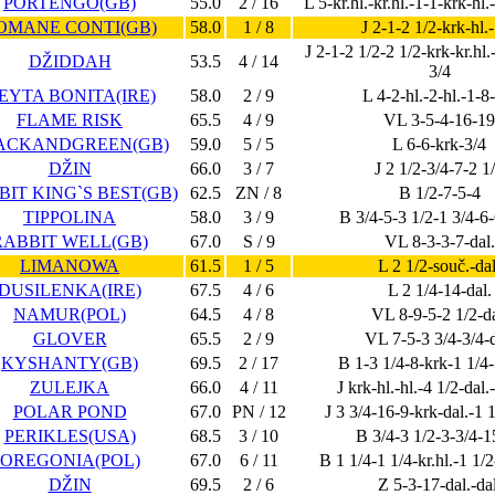
PORTENGO(GB)
55.0
2 / 16
L 5-kr.hl.-kr.hl.-1-1-krk-hl
OMANE CONTI(GB)
58.0
1 / 8
J 2-1-2 1/2-krk-hl.
J 2-1-2 1/2-2 1/2-krk-kr.hl.
DŽIDDAH
53.5
4 / 14
3/4
EYTA BONITA(IRE)
58.0
2 / 9
L 4-2-hl.-2-hl.-1-8
FLAME RISK
65.5
4 / 9
VL 3-5-4-16-19
ACKANDGREEN(GB)
59.0
5 / 5
L 6-6-krk-3/4
DŽIN
66.0
3 / 7
J 2 1/2-3/4-7-2 1
BIT KING`S BEST(GB)
62.5
ZN / 8
B 1/2-7-5-4
TIPPOLINA
58.0
3 / 9
B 3/4-5-3 1/2-1 3/4-6
RABBIT WELL(GB)
67.0
S / 9
VL 8-3-3-7-dal.
LIMANOWA
61.5
1 / 5
L 2 1/2-souč.-dal
DUSILENKA(IRE)
67.5
4 / 6
L 2 1/4-14-dal.
NAMUR(POL)
64.5
4 / 8
VL 8-9-5-2 1/2-da
GLOVER
65.5
2 / 9
VL 7-5-3 3/4-3/4-d
KYSHANTY(GB)
69.5
2 / 17
B 1-3 1/4-8-krk-1 1/4
ZULEJKA
66.0
4 / 11
J krk-hl.-hl.-4 1/2-dal
POLAR POND
67.0
PN / 12
J 3 3/4-16-9-krk-dal.-1 1
PERIKLES(USA)
68.5
3 / 10
B 3/4-3 1/2-3-3/4-1
OREGONIA(POL)
67.0
6 / 11
B 1 1/4-1 1/4-kr.hl.-1 1/
DŽIN
69.5
2 / 6
Z 5-3-17-dal.-dal