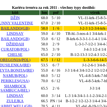
Kariéra trenéra za rok 2011 - všechny typy dostihů:
kůň
hm
poř
výrok
DŽIN
68.0
5 / 10
VL-11-krk-15-8-5-
UNNY VALENTINE
67.0
2 / 10
VL-11-krk-15-8-5-
BAILANDO(GB)
58.0
1 / 6
J-2-3 1/2-3/4-krk
LINDSAY
59.0
4 / 10
TB-hl.-3-nos-4-1 3/4-krk-1 
BAILANDO(GB)
55.0
6 / 12
B-krk-6-3-3-1-1-1-4-1 1/4-
DŽIDDAH
58.0
2 / 9
L-3-1-7-1/2-1 3/4-4-
CURATOR(POL)
70.5
3 / 9
J-4-3 1/2-4 1/4
CHELSE
65.0
2 / 10
B-1/2-13-3 1/2-4-3 1/2-
OREGONIA(POL)
67.5
1 / 12
L-3-3-6-6-14-5
DUSILENKA(IRE)
53.5
6 / 7
J-1-2-6-1 3/4-8-
EYTA BONITA(IRE)
55.0
4 / 16
J-3 1/4-4 3/4-1/2-2 1/2-1/2-k
NAMUR(POL)
66.0
5 / 12
VL-4-8-5-krk-7-hl
PERIKLES(USA)
70.0
6 / 12
VL-4-8-5-krk-7-hl
SHAMROCK
65.5
2 / 6
J-3 1/4
SAMBUCA(BEL)
LINDSAY
60.0
3 / 14
L-3 1/4-3/4-1-1-1-2-3/4-2-1-
ZULEJKA
66.5
PN / 14
B-1/2-2 1/2-12-3 1/4-4 3/4-
RABBIT WELL(GB)
70.5
4 / 11
VL-dal.-8-19-1/2-3/4