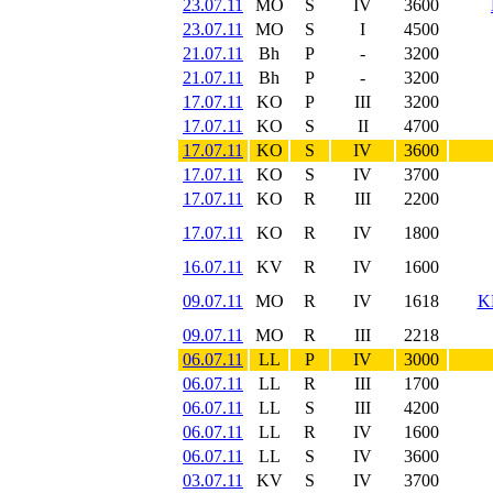
23.07.11
MO
S
IV
3600
23.07.11
MO
S
I
4500
21.07.11
Bh
P
-
3200
21.07.11
Bh
P
-
3200
17.07.11
KO
P
III
3200
17.07.11
KO
S
II
4700
17.07.11
KO
S
IV
3600
17.07.11
KO
S
IV
3700
17.07.11
KO
R
III
2200
17.07.11
KO
R
IV
1800
16.07.11
KV
R
IV
1600
09.07.11
MO
R
IV
1618
K
09.07.11
MO
R
III
2218
06.07.11
LL
P
IV
3000
06.07.11
LL
R
III
1700
06.07.11
LL
S
III
4200
06.07.11
LL
R
IV
1600
06.07.11
LL
S
IV
3600
03.07.11
KV
S
IV
3700