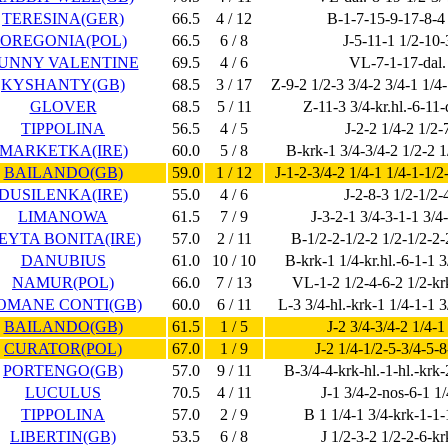
TERESINA(GER)
66.5
4 / 12
B-1-7-15-9-17-8-4
OREGONIA(POL)
66.5
6 / 8
J-5-11-1 1/2-10-
UNNY VALENTINE
69.5
4 / 6
VL-7-1-17-dal.
KYSHANTY(GB)
68.5
3 / 17
Z-9-2 1/2-3 3/4-2 3/4-1 1/4
GLOVER
68.5
5 / 11
Z-11-3 3/4-kr.hl.-6-11-
TIPPOLINA
56.5
4 / 5
J-2-2 1/4-2 1/2-
MARKETKA(IRE)
60.0
5 / 8
B-krk-1 3/4-3/4-2 1/2-2 1
BAILANDO(GB)
59.0
1 / 12
J-1-2-3/4-2 1/4-1 1/4-1-1/2
DUSILENKA(IRE)
55.0
4 / 6
J-2-8-3 1/2-1/2-
LIMANOWA
61.5
7 / 9
J-3-2-1 3/4-3-1-1 3/4
EYTA BONITA(IRE)
57.0
2 / 11
B-1/2-2-1/2-2 1/2-1/2-2-
DANUBIUS
61.0
10 / 10
B-krk-1 1/4-kr.hl.-6-1-1 3
NAMUR(POL)
66.0
7 / 13
VL-1-2 1/2-4-6-2 1/2-kr
OMANE CONTI(GB)
60.0
6 / 11
L-3 3/4-hl.-krk-1 1/4-1-1 3
BAILANDO(GB)
61.5
1 / 5
J-2 3/4-3/4-2 1/4-1
CURATOR(POL)
67.0
1 / 9
J-2 1/4-1/2-5-3/4-5-
PORTENGO(GB)
57.0
9 / 11
B-3/4-4-krk-hl.-1-hl.-krk-
LUCULUS
70.5
4 / 11
J-1 3/4-2-nos-6-1 1
TIPPOLINA
57.0
2 / 9
B 1 1/4-1 3/4-krk-1-1-
LIBERTIN(GB)
53.5
6 / 8
J 1/2-3-2 1/2-2-6-k