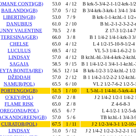
OMANE CONTI(GB)
53.0
4 / 12
B krk-5-3/4-2-1-1/2-krk-1/2
BAILANDO(GB)
57.0
5 / 12
B 3/4-krk-3-krk-1 3/4-1 3/4-
LIBERTIN(GB)
53.0
7 / 9
B krk-1-1-kr.hl.-1 1/2-
DANUBIUS
61.0
2 / 10
B hl.-2-1-2-3-2-2-
UNNY VALENTINE
70.5
2 / 8
Z 17-3 1/2-14-7
TERESINA(GER)
66.0
3 / 8
B 1 1/4-2 1/4-1-krk-3 3
CHELSE
65.0
4 / 12
L 4 1/2-15-10-9-1/2-4
LUCULUS
69.5
4 / 12
VL 5-3 1/4-1-6-2-2 1/
LINDSAY
57.0
4 / 12
B kr.hl.-hl.-3/4-4-krk-2-kr.hl
SAGAJA
58.5
9 / 15
B 1 1/4-1/2-1 3/4-1-1-kr.hl.-
EYTA BONITA(IRE)
56.5
12 / 14
B krk-1/2-3 1/2-kr.hl.-2 1/2
DŽIDDAH
57.0
2 / 12
B 1 1/4-2-1/2-2-2 1/2-kr.hl.
NAMUR(POL)
65.5
6 / 10
VL 2 1/2-7-6-2 1/2-5-
PORTENGO(GB)
51.5
1 / 10
L 5-hl.-1 1/4-hl.-5-krk-4-
O`KEY(POL)
67.0
2 / 8
J 2 1/4-2 1/2-1 1/4-2 
FLAME RISK
65.0
Z / 8
Z 4-6-8-3
OREGONIA(POL)
65.5
6 / 7
L 4-1/2-1 1/2-5-da
ACKANDGREEN(GB)
57.0
5 / 6
TB kr.hl.-1 3/4-3-
CURATOR(POL)
67.5
1 / 11
J 2 1/2-3/4-3-1 1/2-10-
LINDSAY
51.0
5 / 12
J 2 1/4-2 1/2-2-3-2-2-1 1/