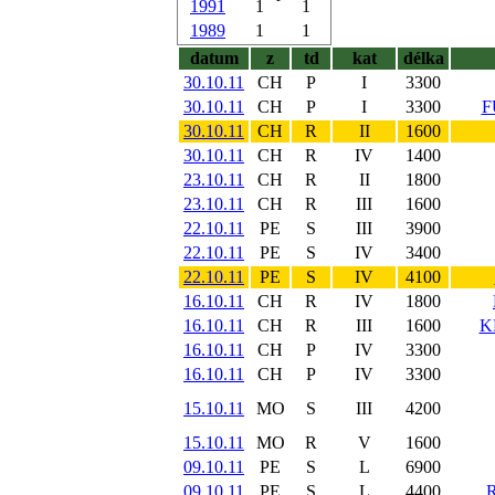
1991
1
1
1989
1
1
datum
z
td
kat
délka
30.10.11
CH
P
I
3300
30.10.11
CH
P
I
3300
F
30.10.11
CH
R
II
1600
30.10.11
CH
R
IV
1400
23.10.11
CH
R
II
1800
23.10.11
CH
R
III
1600
22.10.11
PE
S
III
3900
22.10.11
PE
S
IV
3400
22.10.11
PE
S
IV
4100
16.10.11
CH
R
IV
1800
16.10.11
CH
R
III
1600
K
16.10.11
CH
P
IV
3300
16.10.11
CH
P
IV
3300
15.10.11
MO
S
III
4200
15.10.11
MO
R
V
1600
09.10.11
PE
S
L
6900
09.10.11
PE
S
L
4400