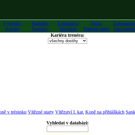
Výsledky
Statistiky
Legislativa
Avíza
Dokument
Results
Statistics
Decision
Foreign starts
Documents
Kariéra trenéra:
ně v tréninku
Vítězné starty
Vítězství I. kat.
Koně na přihláškách
Sank
Vyhledat v databázi:
zadejte alespoň 2 znaky