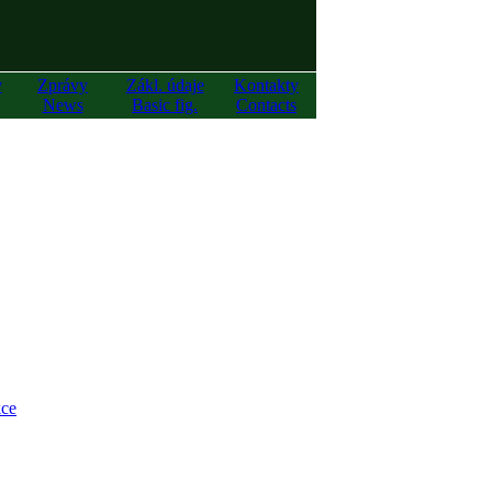
y
Zprávy
Zákl. údaje
Kontakty
News
Basic fig.
Contacts
ce