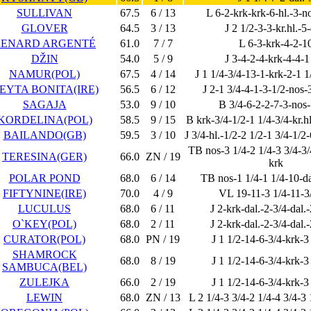
SULLIVAN
67.5
6 / 13
L 6-2-krk-krk-6-hl.-3-no
GLOVER
64.5
3 / 13
J 2 1/2-3-3-kr.hl.-5-
RENARD ARGENTÉ
61.0
7 / 7
L 6-3-krk-4-2-1
DŽIN
54.0
5 / 9
J 3-4-2-4-krk-4-4-1
NAMUR(POL)
67.5
4 / 14
J 1 1/4-3/4-13-1-krk-2-1 
EYTA BONITA(IRE)
56.5
6 / 12
J 2-1 3/4-4-1-3-1/2-nos-
SAGAJA
53.0
9 / 10
B 3/4-6-2-2-7-3-nos-
KORDELINA(POL)
58.5
9 / 15
B krk-3/4-1/2-1 1/4-3/4-kr.hl
BAILANDO(GB)
59.5
3 / 10
J 3/4-hl.-1/2-2 1/2-1 3/4-1/2
TB nos-3 1/4-2 1/4-3 3/4-3/4
TERESINA(GER)
66.0
ZN / 19
krk
POLAR POND
68.0
6 / 14
TB nos-1 1/4-1 1/4-10-da
FIFTYNINE(IRE)
70.0
4 / 9
VL 19-11-3 1/4-11-3
LUCULUS
68.0
6 / 11
J 2-krk-dal.-2-3/4-dal.
O`KEY(POL)
68.0
2 / 11
J 2-krk-dal.-2-3/4-dal.
CURATOR(POL)
68.0
PN / 19
J 1 1/2-14-6-3/4-krk-3
SHAMROCK
68.0
8 / 19
J 1 1/2-14-6-3/4-krk-3
SAMBUCA(BEL)
ZULEJKA
66.0
2 / 19
J 1 1/2-14-6-3/4-krk-3
LEWIN
68.0
ZN / 13
L 2 1/4-3 3/4-2 1/4-4 3/4-3 