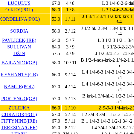
LUCULUS
67.0
4 / 8
L 3 1/4-6-2-6-dal
O`KEY(POL)
68.0
1 / 8
L 3 1/4-6-2-6-dal
J 1 3/4-2 3/4-1/2-krk-krk-1
KORDELINA(POL)
53.0
1 / 11
3/4
J 1/2-hl.-2 3/4-1 3/4-krk-3 
SORDIA
58.0
2 / 12
1/4
PAVLICEK(IRE)
64.0
5 / 7
L 3 1/2-3 1/2-1-3/
SULLIVAN
64.0
3 / 9
L 3 1/2-3-2-2-3/
DŽIN
57.5
4 / 9
J 1/2-3/4-2-2 1/4-kr
B 1/2-4-nos-krk-2 1/4-2-1 1/
BAILANDO(GB)
58.0
10 / 11
5
L 4 1/4-6-3 1/4-3 1/4-2 3/4
KYSHANTY(GB)
66.0
9 / 14
1/4
L 4 1/4-6-3 1/4-3 1/4-2 3/4
NAMUR(POL)
67.0
4 / 14
1/4
B krk-1 3/4-hl.-1 1/2-3 1/4
PORTENGO(GB)
57.0
5 / 13
1/4
ZULEJKA
66.0
1 / 10
Z 9-9-3 1/4-krk-2 
CURATOR(POL)
67.0
5 / 14
J 2 3/4-3 3/4-1-1/2-2 1/4-2 
FIFTYNINE(IRE)
67.0
5 / 11
B 1 1/4-3 1/4-3 1/2-1 3/4-2 
TERESINA(GER)
65.0
8 / 12
J 4 3/4-1 3/4-13-9-17-