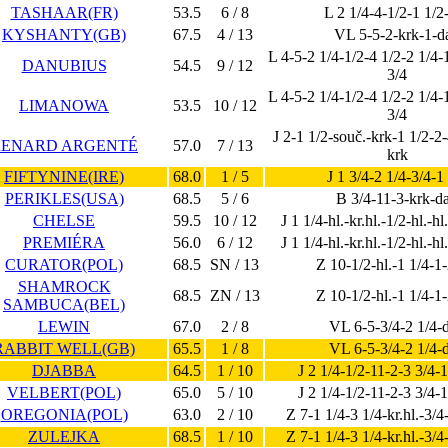
TASHAAR(FR)
53.5
6 / 8
L 2 1/4-4-1/2-1 1/2
KYSHANTY(GB)
67.5
4 / 13
VL 5-5-2-krk-1-da
L 4-5-2 1/4-1/2-4 1/2-2 1/4-
DANUBIUS
54.5
9 / 12
3/4
L 4-5-2 1/4-1/2-4 1/2-2 1/4-
LIMANOWA
53.5
10 / 12
3/4
J 2-1 1/2-souč.-krk-1 1/2-2-
RENARD ARGENTÉ
57.0
7 / 13
krk
FIFTYNINE(IRE)
68.0
1 / 5
J 1 3/4-2 1/4-3/4-1
PERIKLES(USA)
68.5
5 / 6
B 3/4-11-3-krk-da
CHELSE
59.5
10 / 12
J 1 1/4-hl.-kr.hl.-1/2-hl.-h
PREMIÉRA
56.0
6 / 12
J 1 1/4-hl.-kr.hl.-1/2-hl.-h
CURATOR(POL)
68.5
SN / 13
Z 10-1/2-hl.-1 1/4-1-
SHAMROCK
68.5
ZN / 13
Z 10-1/2-hl.-1 1/4-1-
SAMBUCA(BEL)
LEWIN
67.0
2 / 8
VL 6-5-3/4-2 1/4-d
RABBIT WELL(GB)
65.5
1 / 8
VL 6-5-3/4-2 1/4-d
DJABBA
64.5
1 / 10
J 2 1/4-1/2-11-2-3 3/4-
VELBERT(POL)
65.0
5 / 10
J 2 1/4-1/2-11-2-3 3/4-
OREGONIA(POL)
63.0
2 / 10
Z 7-1 1/4-3 1/4-kr.hl.-3/4
ZULEJKA
68.5
1 / 10
Z 7-1 1/4-3 1/4-kr.hl.-3/4