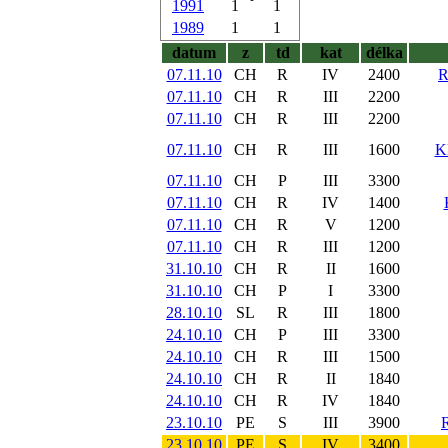
1991
1
1
1989
1
1
datum
z
td
kat
délka
07.11.10
CH
R
IV
2400
07.11.10
CH
R
III
2200
07.11.10
CH
R
III
2200
07.11.10
CH
R
III
1600
K
07.11.10
CH
P
III
3300
07.11.10
CH
R
IV
1400
07.11.10
CH
R
V
1200
07.11.10
CH
R
III
1200
31.10.10
CH
R
II
1600
31.10.10
CH
P
I
3300
28.10.10
SL
R
III
1800
24.10.10
CH
P
III
3300
24.10.10
CH
R
III
1500
24.10.10
CH
R
II
1840
24.10.10
CH
R
IV
1840
23.10.10
PE
S
III
3900
23.10.10
PE
S
IV
3400