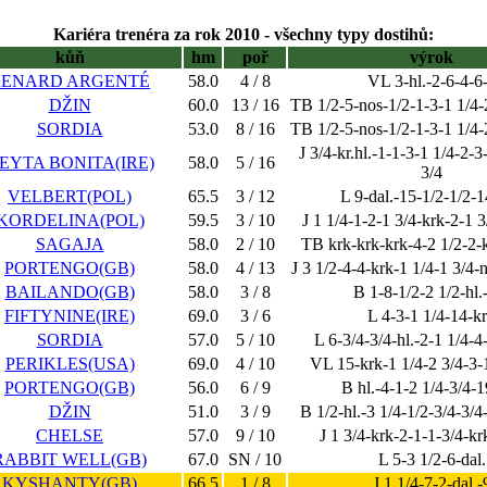
Kariéra trenéra za rok 2010 - všechny typy dostihů:
kůň
hm
poř
výrok
RENARD ARGENTÉ
58.0
4 / 8
VL 3-hl.-2-6-4-6
DŽIN
60.0
13 / 16
TB 1/2-5-nos-1/2-1-3-1 1/4-
SORDIA
53.0
8 / 16
TB 1/2-5-nos-1/2-1-3-1 1/4-
J 3/4-kr.hl.-1-1-3-1 1/4-2-3
EYTA BONITA(IRE)
58.0
5 / 16
3/4
VELBERT(POL)
65.5
3 / 12
L 9-dal.-15-1/2-1/2-1
KORDELINA(POL)
59.5
3 / 10
J 1 1/4-1-2-1 3/4-krk-2-1 3
SAGAJA
58.0
2 / 10
TB krk-krk-krk-4-2 1/2-2-k
PORTENGO(GB)
58.0
4 / 13
J 3 1/2-4-4-krk-1 1/4-1 3/4-
BAILANDO(GB)
58.0
3 / 8
B 1-8-1/2-2 1/2-hl.
FIFTYNINE(IRE)
69.0
3 / 6
L 4-3-1 1/4-14-k
SORDIA
57.0
5 / 10
L 6-3/4-3/4-hl.-2-1 1/4-4
PERIKLES(USA)
69.0
4 / 10
VL 15-krk-1 1/4-2 3/4-3-
PORTENGO(GB)
56.0
6 / 9
B hl.-4-1-2 1/4-3/4-
DŽIN
51.0
3 / 9
B 1/2-hl.-3 1/4-1/2-3/4-3/4
CHELSE
57.0
9 / 10
J 1 3/4-krk-2-1-1-3/4-kr
RABBIT WELL(GB)
67.0
SN / 10
L 5-3 1/2-6-dal.
KYSHANTY(GB)
66.5
1 / 8
J 1 1/4-7-2-dal.-