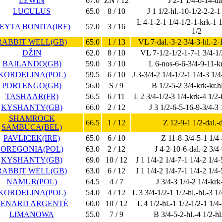
LEWIN
67.0
ZN / 12
J 2-1 1/4-6-14-da
LUCULUS
65.0
8 / 10
J 1 1/2-hl.-10-1/2-2-2-1
L 4-1-2-1 1/4-1/2-1-krk-1 
EYTA BONITA(IRE)
57.0
3 / 16
1/2
RABBIT WELL(GB)
65.0
1 / 13
VL 7-dal.-3-2-3/4-3-hl.-2-1
DŽIN
62.0
8 / 10
VL 7-1/2-1/2-1-7-1 3/4-1/
BAILANDO(GB)
59.0
3 / 10
L 6-nos-6-6-3/4-9-11-k
KORDELINA(POL)
59.5
6 / 10
J 3-3/4-2 1/4-1/2-1 1/4-3 1/4
PORTENGO(GB)
56.0
S / 9
B 1/2-5-2 3/4-krk-kr.h
TASHAAR(FR)
56.5
6 / 11
L 2 3/4-1/2-3 1/4-krk-4 1/2-
KYSHANTY(GB)
66.0
2 / 12
J 3 1/2-6-5-16-9-3/4-3 
SHAMROCK
66.5
1 / 12
Z 12-9-1 1/2-dal.-d
SAMBUCA(BEL)
PAVLICEK(IRE)
65.0
6 / 10
Z 11-8-3/4-5-1 1/4-
OREGONIA(POL)
63.0
2 / 12
J 4-2-10-6-dal.-2 3/4-
KYSHANTY(GB)
69.0
10 / 12
J 1 1/4-2 1/4-7-1 1/4-2 1/4
RABBIT WELL(GB)
63.0
6 / 12
J 1 1/4-2 1/4-7-1 1/4-2 1/4
NAMUR(POL)
64.5
4 / 7
J 3/4-3 1/4-2 1/4-krk
KORDELINA(POL)
54.0
4 / 12
L 3 3/4-1/2-1 1/2-hl.-hl.-3 1
RENARD ARGENTÉ
60.0
10 / 12
L 4 1/2-hl.-1 1/2-1/2-1 1/4-
LIMANOWA
55.0
7 / 9
B 3/4-5-2-hl.-4 1/2-hl