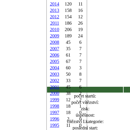
2014
120
11
2013
158
16
2012
154
12
2011
186
26
2010
206
19
2009
189
24
2008
45
6
2007
35
7
2006
61
7
2005
67
7
2004
60
3
2003
50
8
2002
33
7
2001
45
6
2000
38
2
počet startů:
1999
12
2
počet vítězství:
1998
18
1
zisk:
1997
18
0
úspěšnost:
1996
2
0
vítězství I.kategorie:
1995
11
0
poslední start: