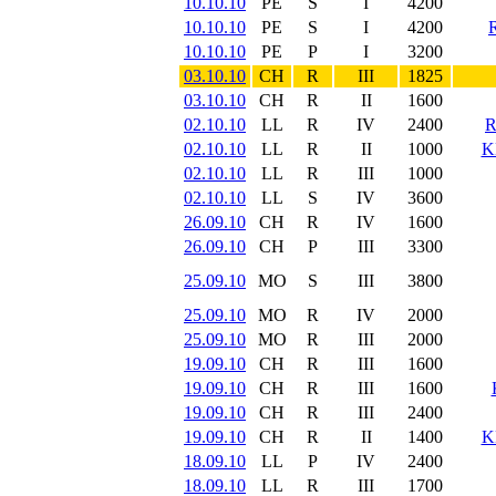
10.10.10
PE
S
I
4200
10.10.10
PE
S
I
4200
10.10.10
PE
P
I
3200
03.10.10
CH
R
III
1825
03.10.10
CH
R
II
1600
02.10.10
LL
R
IV
2400
02.10.10
LL
R
II
1000
K
02.10.10
LL
R
III
1000
02.10.10
LL
S
IV
3600
26.09.10
CH
R
IV
1600
26.09.10
CH
P
III
3300
25.09.10
MO
S
III
3800
25.09.10
MO
R
IV
2000
25.09.10
MO
R
III
2000
19.09.10
CH
R
III
1600
19.09.10
CH
R
III
1600
19.09.10
CH
R
III
2400
19.09.10
CH
R
II
1400
K
18.09.10
LL
P
IV
2400
18.09.10
LL
R
III
1700