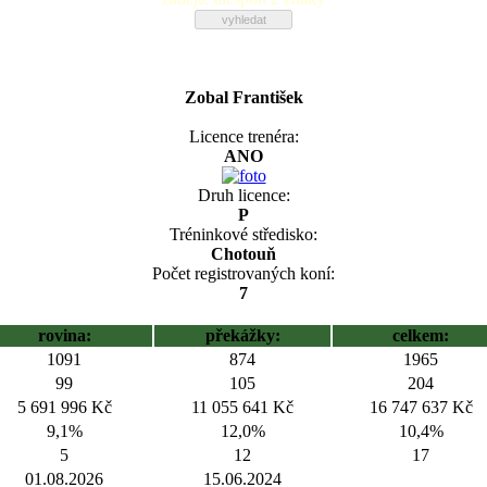
Zobal František
Licence trenéra:
ANO
Druh licence:
P
Tréninkové středisko:
Chotouň
Počet registrovaných koní:
7
rovina:
překážky:
celkem:
1091
874
1965
99
105
204
5 691 996 Kč
11 055 641 Kč
16 747 637 Kč
9,1%
12,0%
10,4%
5
12
17
01.08.2026
15.06.2024