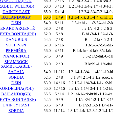
OREGONIA(POL)
66.0
2 / 13
L 2 1/4-3 3/4-2 1/4-4 3/4-3 
RABBIT WELL(GB)
68.0
S / 13
L 2 1/4-3 3/4-2 1/4-4 3/4-3 
DAINTY RAST
65.0
Z / 14
J 2 3/4-3/4-7-2 1/4-9
BAILANDO(GB)
60.0
1 / 9
J 3 1/4-krk-3 1/4-4-kr.hl.-1
DŽIN
54.0
6 / 11
J 3-kr.hl.-1 1/2-3/4-hl.-2-kr
RENARD ARGENTÉ
58.0
2 / 8
J 2 1/2-4-2-5-2-6-3
EYTA BONITA(IRE)
52.0
5 / 8
B hl.-3/4-1 3/4-1-3
DANUBIUS
54.5
7 / 8
B hl.-2-krk-5-2-4
SULLIVAN
67.0
6 / 16
J 3-5-6-7-5-9-hl.
PREMIÉRA
56.0
4 / 11
B krk-krk-4-krk-3/4-krk-
NAMUR(POL)
67.5
3 / 9
J 3-2 1/2-dal.-6-dal
SHAMROCK
68.0
2 / 9
B kr.hl.-1 1/4-dal.
SAMBUCA(BEL)
SAGAJA
54.0
11 / 12
J 2 1/4-1-3/4-1 1/4-hl.-10-h
SORDIA
52.5
2 / 8
J 1 3/4-2 1/4-3 1/2-souč.-
DŽIN
63.0
14 / 16
J 2 1/2-1 1/4-3/4-1-1-1/2-hl
KORDELINA(POL)
56.0
12 / 16
J 2 1/2-1 1/4-3/4-1-1-1/2-hl
BAILANDO(GB)
55.5
5 / 14
L 2 1/4-1-krk-kr.hl.-1 1/4-kr.
EYTA BONITA(IRE)
52.5
9 / 9
J 1 1/2-3/4-1/2-1 1/4-3 1
DAINTY RAST
63.5
6 / 9
B 1/2-3 1/2-1 1/4-11
SORDIA
56.0
11 / 14
J 3 1/2-krk-1/2-3-1-2 1/4-1/