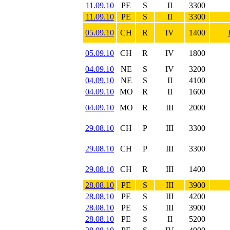
11.09.10
PE
S
II
3300
11.09.10
PE
S
II
3300
05.09.10
CH
R
IV
1400
05.09.10
CH
R
IV
1800
04.09.10
NE
S
IV
3200
04.09.10
NE
S
II
4100
04.09.10
MO
R
II
1600
04.09.10
MO
R
III
2000
29.08.10
CH
P
III
3300
29.08.10
CH
P
III
3300
29.08.10
CH
R
III
1400
28.08.10
PE
S
III
3900
28.08.10
PE
S
III
4200
28.08.10
PE
S
III
3900
28.08.10
PE
S
II
5200