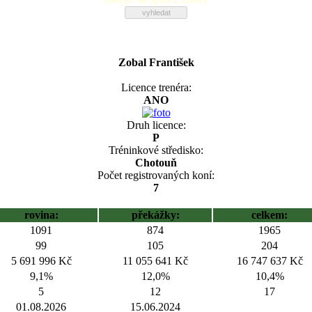
Zobal František
Licence trenéra:
ANO
Druh licence:
P
Tréninkové středisko:
Chotouň
Počet registrovaných koní:
7
rovina:
překážky:
celkem:
1091
874
1965
99
105
204
5 691 996 Kč
11 055 641 Kč
16 747 637 Kč
9,1%
12,0%
10,4%
5
12
17
01.08.2026
15.06.2024