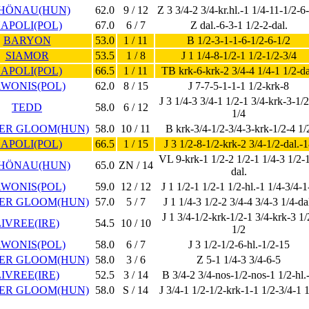
HÖNAU(HUN)
62.0
9 / 12
Z 3 3/4-2 3/4-kr.hl.-1 1/4-11-1/2-6
APOLI(POL)
67.0
6 / 7
Z dal.-6-3-1 1/2-2-dal.
BARYON
53.0
1 / 11
B 1/2-3-1-1-6-1/2-6-1/2
SIAMOR
53.5
1 / 8
J 1 1/4-8-1/2-1 1/2-1/2-3/4
APOLI(POL)
66.5
1 / 11
TB krk-6-krk-2 3/4-4 1/4-1 1/2-da
AWONIS(POL)
62.0
8 / 15
J 7-7-5-1-1-1 1/2-krk-8
J 3 1/4-3 3/4-1 1/2-1 3/4-krk-3-1/
TEDD
58.0
6 / 12
1/4
ER GLOOM(HUN)
58.0
10 / 11
B krk-3/4-1/2-3/4-3-krk-1/2-4 1/
APOLI(POL)
66.5
1 / 15
J 3 1/2-8-1/2-krk-2 3/4-1/2-dal.-
VL 9-krk-1 1/2-2 1/2-1 1/4-3 1/2-
HÖNAU(HUN)
65.0
ZN / 14
dal.
AWONIS(POL)
59.0
12 / 12
J 1 1/2-1 1/2-1 1/2-hl.-1 1/4-3/4-1
ER GLOOM(HUN)
57.0
5 / 7
J 1 1/4-3 1/2-2 3/4-4 3/4-3 1/4-da
J 1 3/4-1/2-krk-1/2-1 3/4-krk-3 1/
LIVREE(IRE)
54.5
10 / 10
1/2
AWONIS(POL)
58.0
6 / 7
J 3 1/2-1/2-6-hl.-1/2-15
ER GLOOM(HUN)
58.0
3 / 6
Z 5-1 1/4-3 3/4-6-5
LIVREE(IRE)
52.5
3 / 14
B 3/4-2 3/4-nos-1/2-nos-1 1/2-hl.
ER GLOOM(HUN)
58.0
S / 14
J 3/4-1 1/2-1/2-krk-1-1 1/2-3/4-1 