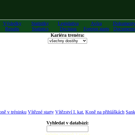
Výsledky
Statistiky
Legislativa
Avíza
Dokument
Results
Statistics
Decision
Foreign starts
Documents
Kariéra trenéra:
ně v tréninku
Vítězné starty
Vítězství I. kat.
Koně na přihláškách
Sank
Vyhledat v databázi:
zadejte alespoň 2 znaky