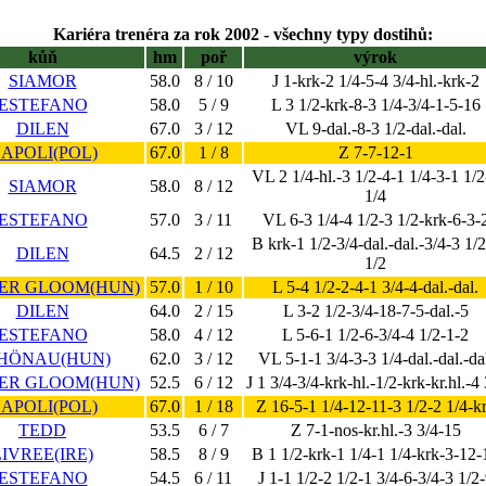
Kariéra trenéra za rok 2002 - všechny typy dostihů:
kůň
hm
poř
výrok
SIAMOR
58.0
8 / 10
J 1-krk-2 1/4-5-4 3/4-hl.-krk-2
ESTEFANO
58.0
5 / 9
L 3 1/2-krk-8-3 1/4-3/4-1-5-16
DILEN
67.0
3 / 12
VL 9-dal.-8-3 1/2-dal.-dal.
APOLI(POL)
67.0
1 / 8
Z 7-7-12-1
VL 2 1/4-hl.-3 1/2-4-1 1/4-3-1 1/2
SIAMOR
58.0
8 / 12
1/4
ESTEFANO
57.0
3 / 11
VL 6-3 1/4-4 1/2-3 1/2-krk-6-3-
B krk-1 1/2-3/4-dal.-dal.-3/4-3 1/
DILEN
64.5
2 / 12
1/2
ER GLOOM(HUN)
57.0
1 / 10
L 5-4 1/2-2-4-1 3/4-4-dal.-dal.
DILEN
64.0
2 / 15
L 3-2 1/2-3/4-18-7-5-dal.-5
ESTEFANO
58.0
4 / 12
L 5-6-1 1/2-6-3/4-4 1/2-1-2
HÖNAU(HUN)
62.0
3 / 12
VL 5-1-1 3/4-3-3 1/4-dal.-dal.-da
ER GLOOM(HUN)
52.5
6 / 12
J 1 3/4-3/4-krk-hl.-1/2-krk-kr.hl.-4 
APOLI(POL)
67.0
1 / 18
Z 16-5-1 1/4-12-11-3 1/2-2 1/4-k
TEDD
53.5
6 / 7
Z 7-1-nos-kr.hl.-3 3/4-15
LIVREE(IRE)
58.5
8 / 9
B 1 1/2-krk-1 1/4-1 1/4-krk-3-12-
ESTEFANO
54.5
6 / 11
J 1-1 1/2-2 1/2-1 3/4-6-3/4-3 1/2