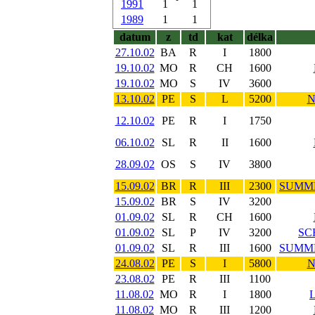
1991
1
1
1989
1
1
datum
z
td
kat
délka
27.10.02
BA
R
I
1800
19.10.02
MO
R
CH
1600
19.10.02
MO
S
IV
3600
13.10.02
PE
S
L
5200
N
12.10.02
PE
R
I
1750
06.10.02
SL
R
II
1600
28.09.02
OS
S
IV
3800
15.09.02
BR
R
III
2300
SUMM
15.09.02
BR
S
IV
3200
01.09.02
SL
R
CH
1600
01.09.02
SL
P
IV
3200
SC
01.09.02
SL
R
III
1600
SUMM
24.08.02
PE
S
I
5800
N
23.08.02
PE
R
III
1100
11.08.02
MO
R
I
1800
11.08.02
MO
R
III
1200