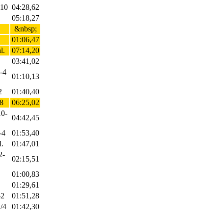
-10
04:28,62
05:18,27
&nbsp;
01:06,47
l.
07:14,20
03:41,02
2-4
01:10,13
2
01:40,40
18
06:25,02
10-
04:42,45
-4
01:53,40
l.
01:47,01
2-
02:15,51
01:00,83
01:29,61
-2
01:51,28
1/4
01:42,30