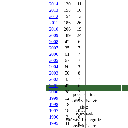
2014
120
11
2013
158
16
2012
154
12
2011
186
26
2010
206
19
2009
189
24
2008
45
6
2007
35
7
2006
61
7
2005
67
7
2004
60
3
2003
50
8
2002
33
7
2001
45
6
2000
38
2
počet startů:
1999
12
2
počet vítězství:
1998
18
1
zisk:
1997
18
0
úspěšnost:
1996
2
0
vítězství I.kategorie:
1995
11
0
poslední start: