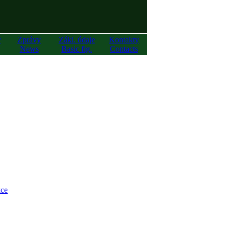
y
Zprávy
Zákl. údaje
Kontakty
News
Basic fig.
Contacts
ce