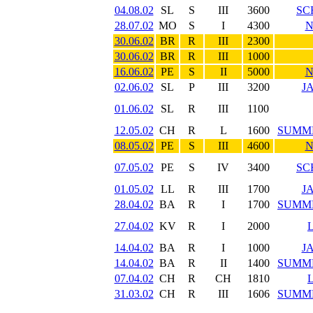
04.08.02
SL
S
III
3600
SC
28.07.02
MO
S
I
4300
N
30.06.02
BR
R
III
2300
30.06.02
BR
R
III
1000
16.06.02
PE
S
II
5000
N
02.06.02
SL
P
III
3200
J
01.06.02
SL
R
III
1100
12.05.02
CH
R
L
1600
SUMM
08.05.02
PE
S
III
4600
N
07.05.02
PE
S
IV
3400
SC
01.05.02
LL
R
III
1700
J
28.04.02
BA
R
I
1700
SUMM
27.04.02
KV
R
I
2000
14.04.02
BA
R
I
1000
J
14.04.02
BA
R
II
1400
SUMM
07.04.02
CH
R
CH
1810
31.03.02
CH
R
III
1606
SUMM