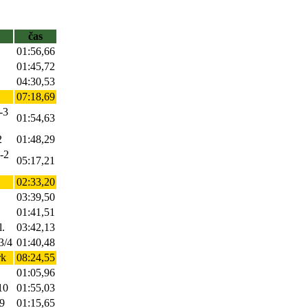
čas
01:56,66
01:45,72
04:30,53
07:18,69
-3
01:54,63
2
01:48,29
2-2
05:17,21
02:33,20
03:39,50
01:41,51
l.
03:42,13
3/4
01:40,48
rk
08:24,55
01:05,96
10
01:55,03
-9
01:15,65