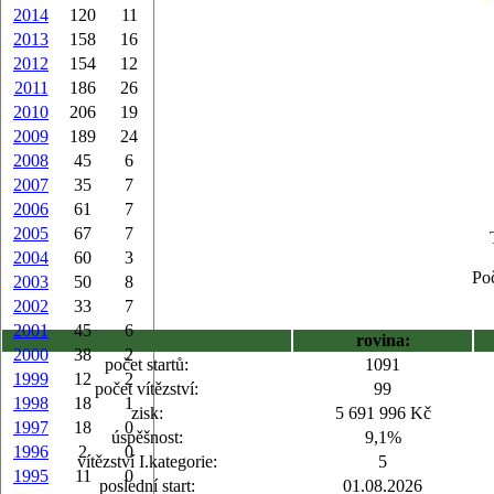
2014
120
11
2013
158
16
2012
154
12
2011
186
26
2010
206
19
2009
189
24
2008
45
6
2007
35
7
2006
61
7
2005
67
7
2004
60
3
Poč
2003
50
8
2002
33
7
2001
45
6
rovina:
2000
38
2
počet startů:
1091
1999
12
2
počet vítězství:
99
1998
18
1
zisk:
5 691 996 Kč
1997
18
0
úspěšnost:
9,1%
1996
2
0
vítězství I.kategorie:
5
1995
11
0
poslední start:
01.08.2026