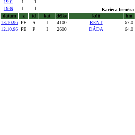
1991
1
1
1989
1
1
Kariéra trenéra 
datum
z
td
kat
délka
kůň
hm
13.10.96
PE
S
I
4100
RENT
67.0
12.10.96
PE
P
I
2600
DÁDA
64.0