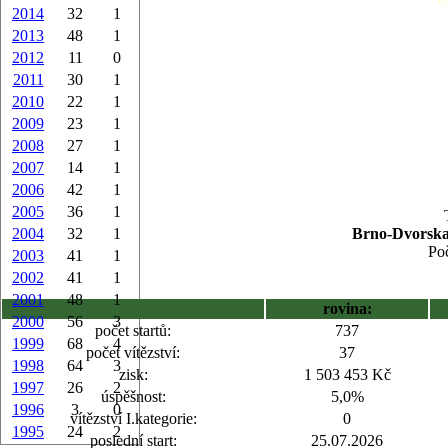
2014
32
1
2013
48
1
2012
11
0
2011
30
1
2010
22
1
2009
23
1
2008
27
1
2007
14
1
2006
42
1
2005
36
1
2004
32
1
Brno-Dvorska,
Poč
2003
41
1
2002
41
1
2001
48
1
rovina:
2000
56
3
počet startů:
737
1999
68
4
počet vítězství:
37
1998
64
3
zisk:
1 503 453 Kč
1997
26
2
úspěšnost:
5,0%
1996
3
0
vítězství I.kategorie:
0
1995
24
2
poslední start:
25.07.2026