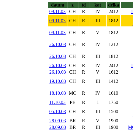
datum
z
td
kat
délka
09.11.03
CH
R
IV
2412
09.11.03
CH
R
III
1812
09.11.03
CH
R
V
1812
26.10.03
CH
R
IV
1212
26.10.03
CH
R
III
1812
26.10.03
CH
R
IV
2412
26.10.03
CH
R
V
1612
19.10.03
CH
R
III
1412
18.10.03
MO
R
IV
1610
11.10.03
PE
R
I
1750
05.10.03
CH
R
III
1500
28.09.03
BR
R
V
1900
28.09.03
BR
R
III
1900
M