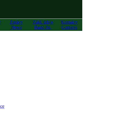
y
Zprávy
Zákl. údaje
Kontakty
News
Basic fig.
Contacts
ce