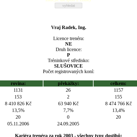
Vraj Radek, Ing.
Licence trenéra:
NE
Druh licence:
P
Tréninkové středisko:
SLUŠOVICE
Počet registrovaných koní:
rovina:
překážky:
celkem:
1131
26
1157
153
2
155
8 410 826 Kč
63 940 Kč
8 474 766 Kč
13,5%
7,7%
13,4%
20
0
20
05.11.2006
24.09.2005
Kariéra trenéra za rok 2003 - všechny typy dostihů: