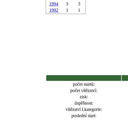
1994
3
3
1992
1
1
počet startů:
počet vítězství:
zisk:
úspěšnost:
vítězství I.kategorie:
poslední start: