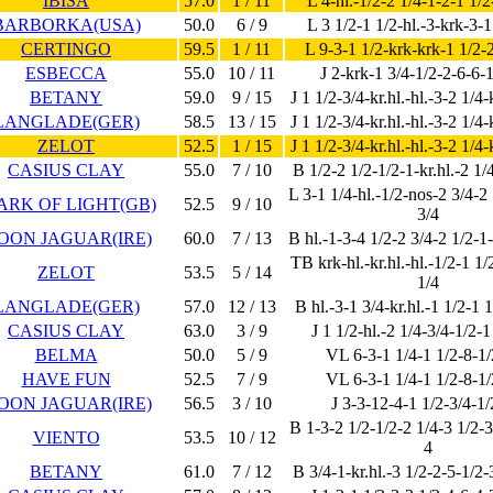
IBISA
57.0
1 / 11
L 4-hl.-1/2-2 1/4-1-2-1 1/
BARBORKA(USA)
50.0
6 / 9
L 3 1/2-1 1/2-hl.-3-krk-3-1
CERTINGO
59.5
1 / 11
L 9-3-1 1/2-krk-krk-1 1/2-
ESBECCA
55.0
10 / 11
J 2-krk-1 3/4-1/2-2-6-6-
BETANY
59.0
9 / 15
J 1 1/2-3/4-kr.hl.-hl.-3-2 1/4
LANGLADE(GER)
58.5
13 / 15
J 1 1/2-3/4-kr.hl.-hl.-3-2 1/4
ZELOT
52.5
1 / 15
J 1 1/2-3/4-kr.hl.-hl.-3-2 1/4
CASIUS CLAY
55.0
7 / 10
B 1/2-2 1/2-1/2-1-kr.hl.-2 1/
L 3-1 1/4-hl.-1/2-nos-2 3/4-2
ARK OF LIGHT(GB)
52.5
9 / 10
3/4
OON JAGUAR(IRE)
60.0
7 / 13
B hl.-1-3-4 1/2-2 3/4-2 1/2-1
TB krk-hl.-kr.hl.-hl.-1/2-1 1/
ZELOT
53.5
5 / 14
1/4
LANGLADE(GER)
57.0
12 / 13
B hl.-3-1 3/4-kr.hl.-1 1/2-1 
CASIUS CLAY
63.0
3 / 9
J 1 1/2-hl.-2 1/4-3/4-1/2-1
BELMA
50.0
5 / 9
VL 6-3-1 1/4-1 1/2-8-1/
HAVE FUN
52.5
7 / 9
VL 6-3-1 1/4-1 1/2-8-1/
OON JAGUAR(IRE)
56.5
3 / 10
J 3-3-12-4-1 1/2-3/4-1/
B 1-3-2 1/2-1/2-2 1/4-3 1/2-3
VIENTO
53.5
10 / 12
4
BETANY
61.0
7 / 12
B 3/4-1-kr.hl.-3 1/2-2-5-1/2-