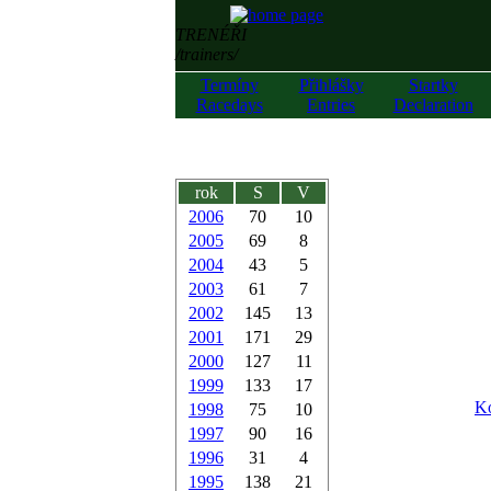
TRENÉŘI
/trainers/
Termíny
Přihlášky
Startky
Racedays
Entries
Declaration
rok
S
V
2006
70
10
2005
69
8
2004
43
5
2003
61
7
2002
145
13
2001
171
29
2000
127
11
1999
133
17
Ko
1998
75
10
1997
90
16
1996
31
4
1995
138
21