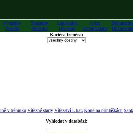
Výsledky
Statistiky
Legislativa
Avíza
Dokument
Results
Statistics
Decision
Foreign starts
Documents
Kariéra trenéra:
ně v tréninku
Vítězné starty
Vítězství I. kat.
Koně na přihláškách
Sank
Vyhledat v databázi:
zadejte alespoň 2 znaky