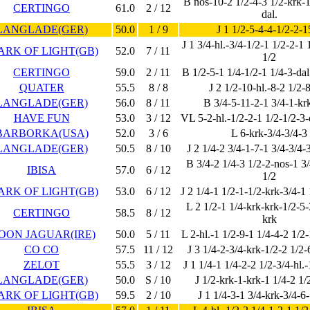
B nos-10-2 1/2-4-3 1/2-krk-1
CERTINGO
61.0
2 / 12
dal.
LANGLADE(GER)
50.0
1 / 9
J 1 1/2-5-4-4-1/2-2-1
J 1 3/4-hl.-3/4-1/2-1 1/2-2-1 
ARK OF LIGHT(GB)
52.0
7 / 11
1/2
CERTINGO
59.0
2 / 11
B 1/2-5-1 1/4-1/2-1 1/4-3-dal.
QUATER
55.5
8 / 8
J 2 1/2-10-hl.-8-2 1/2-8
LANGLADE(GER)
56.0
8 / 11
B 3/4-5-11-2-1 3/4-1-kr
HAVE FUN
53.0
3 / 12
VL 5-2-hl.-1/2-2-1 1/2-1/2-3-
BARBORKA(USA)
52.0
3 / 6
L 6-krk-3/4-3/4-3
LANGLADE(GER)
50.5
8 / 10
J 2 1/4-2 3/4-1-7-1 3/4-3/4-
B 3/4-2 1/4-3 1/2-2-nos-1 3/
IBISA
57.0
6 / 12
1/2
ARK OF LIGHT(GB)
53.0
6 / 12
J 2 1/4-1 1/2-1-1/2-krk-3/4-1
L 2 1/2-1 1/4-krk-krk-1/2-5-
CERTINGO
58.5
8 / 12
krk
OON JAGUAR(IRE)
50.0
5 / 11
L 2-hl.-1 1/2-9-1 1/4-4-2 1/2-
CO CO
57.5
11 / 12
J 3 1/4-2-3/4-krk-1/2-2 1/2
ZELOT
55.5
3 / 12
J 1 1/4-1 1/4-2-2 1/2-3/4-hl.-
LANGLADE(GER)
50.0
S / 10
J 1/2-krk-1-krk-1 1/4-2 1/
ARK OF LIGHT(GB)
59.5
2 / 10
J 1 1/4-3-1 3/4-krk-3/4-6