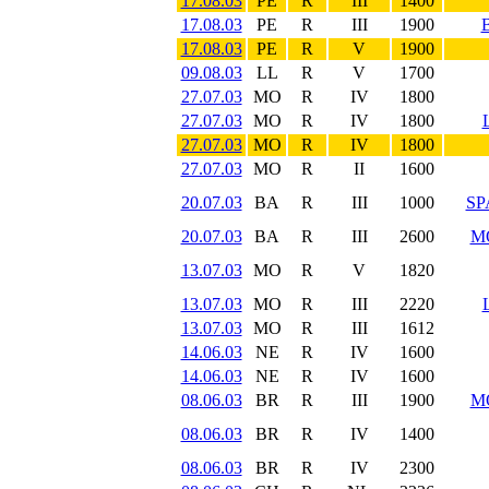
17.08.03
PE
R
III
1400
17.08.03
PE
R
III
1900
17.08.03
PE
R
V
1900
09.08.03
LL
R
V
1700
27.07.03
MO
R
IV
1800
27.07.03
MO
R
IV
1800
27.07.03
MO
R
IV
1800
27.07.03
MO
R
II
1600
20.07.03
BA
R
III
1000
SP
20.07.03
BA
R
III
2600
M
13.07.03
MO
R
V
1820
13.07.03
MO
R
III
2220
13.07.03
MO
R
III
1612
14.06.03
NE
R
IV
1600
14.06.03
NE
R
IV
1600
08.06.03
BR
R
III
1900
M
08.06.03
BR
R
IV
1400
08.06.03
BR
R
IV
2300