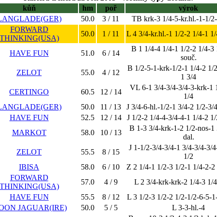
kůň
hm
poř
výrok
LANGLADE(GER)
50.0
3 / 11
TB krk-3 1/4-5-kr.hl.-1-1/2
FORWARD
50.0
1 / 11
L 4 3/4-kr.hl.-1 1/2-2 1/4-1 1
THINKING(USA)
B 1 1/4-4 1/4-1 1/2-2 1/4-3 
HAVE FUN
51.0
6 / 14
souč.
B 1/2-5-1-krk-1/2-1 1/4-2 1/2
ZELOT
55.0
4 / 12
1 3/4
VL 6-1 3/4-3/4-3/4-3-krk-1 1
CERTINGO
60.5
12 / 14
1/4
LANGLADE(GER)
50.0
11 / 13
J 3/4-6-hl.-1/2-1 3/4-2 1/2-3/
HAVE FUN
52.5
12 / 14
J 1/2-2 1/4-4-3/4-4-1 1/4-2 1/
B 1-3 3/4-krk-1-2 1/2-nos-1 
MARKOT
58.0
10 / 13
dal.
J 1-1/2-3/4-3/4-1 3/4-3/4-3/4
ZELOT
55.5
8 / 15
1/2
IBISA
58.0
6 / 10
Z 2 1/4-1 1/2-3 1/2-1 1/4-2-2
FORWARD
57.0
4 / 9
L 2 3/4-krk-krk-2 1/4-3 1/
THINKING(USA)
HAVE FUN
55.5
8 / 12
L 3 1/2-3 1/2-2 1/2-1/2-6-5-1
OON JAGUAR(IRE)
50.0
5 / 5
L 3-3-hl.-4