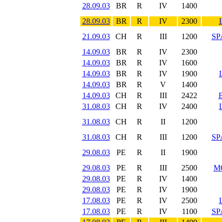
28.09.03
BR
R
IV
1400
28.09.03
BR
R
IV
2300
21.09.03
CH
R
III
1200
SP
14.09.03
BR
R
IV
2300
14.09.03
BR
R
IV
1600
14.09.03
BR
R
IV
1900
14.09.03
BR
R
V
1400
14.09.03
CH
R
III
2422
31.08.03
CH
R
IV
2400
31.08.03
CH
R
II
1200
31.08.03
CH
R
III
1200
SP
29.08.03
PE
R
II
1900
29.08.03
PE
R
III
2500
M
29.08.03
PE
R
IV
1400
29.08.03
PE
R
IV
1900
17.08.03
PE
R
IV
2500
17.08.03
PE
R
IV
1100
SP