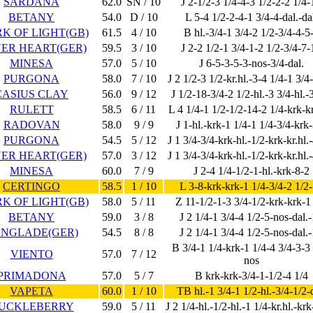
SARDANA
62.0
SN / 10
J 2-1/2-3 1/4-4-3 1/2-2-2 1/4-
BETANY
54.0
D / 10
L 5-4 1/2-2-4-1 3/4-4-dal.-da
K OF LIGHT(GB)
61.5
4 / 10
B hl.-3/4-1 3/4-2 1/2-3/4-4-5
VER HEART(GER)
59.5
3 / 10
J 2-2 1/2-1 3/4-1-2 1/2-3/4-7-
MINESA
57.0
5 / 10
J 6-5-3-5-3-nos-3/4-dal.
PURGONA
58.0
7 / 10
J 2 1/2-3 1/2-kr.hl.-3-4 1/4-1 3/4
CASIUS CLAY
56.0
9 / 12
J 1/2-18-3/4-2 1/2-hl.-3 3/4-hl.-
RULETT
58.5
6 / 11
L 4 1/4-1 1/2-1/2-14-2 1/4-krk-k
RADOVAN
58.0
9 / 9
J 1-hl.-krk-1 1/4-1 1/4-3/4-krk
PURGONA
54.5
5 / 12
J 1 3/4-3/4-krk-hl.-1/2-krk-kr.hl.
VER HEART(GER)
57.0
3 / 12
J 1 3/4-3/4-krk-hl.-1/2-krk-kr.hl.
MINESA
60.0
7 / 9
J 2-4 1/4-1/2-1-hl.-krk-8-2
CERTINGO
58.5
1 / 10
L 3-8-krk-krk-1 1/4-3/4-2 1/2
K OF LIGHT(GB)
58.0
5 / 11
Z 11-1/2-1-3 3/4-1/2-krk-krk-1
BETANY
59.0
3 / 8
J 2 1/4-1 3/4-4 1/2-5-nos-dal.
NGLADE(GER)
54.5
8 / 8
J 2 1/4-1 3/4-4 1/2-5-nos-dal.
B 3/4-1 1/4-krk-1 1/4-4 3/4-3-3 
VIENTO
57.0
7 / 12
nos
PRIMADONA
57.0
5 / 7
B krk-krk-3/4-1-1/2-4 1/4
VAPETA
60.0
1 / 10
TB hl.-1 3/4-1 1/2-hl.-3/4-1/2-
UCKLEBERRY
59.0
5 / 11
J 2 1/4-hl.-1/2-hl.-1 1/4-kr.hl.-krk