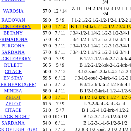
3/4
Z 11-1 1/4-2 1/4-1/2-3 1/2-1-1 
VAROSIA
57.0
12 / 14
3/4
RADOVAN
59.0
5 / 9
J 1-2 1/2-2 1/2-1/2-1/2-1 1/2-2 
UCKLEBERRY
52.0
1 / 14
B 1-1 1/4-krk-2 1/4-1/2-2 3/4-1/
BETANY
57.0
7 / 11
J 3/4-1/2-1 1/4-2 1/2-3 1/2-3/4-1
PRIMADONA
57.0
4 / 11
J 3/4-1/2-1 1/4-2 1/2-3 1/2-3/4-1
PURGONA
57.0
3 / 11
J 3/4-1/2-1 1/4-2 1/2-3 1/2-3/4-1
SARDANA
57.0
9 / 11
J 3/4-1/2-1 1/4-2 1/2-3 1/2-3/4-1
UCKLEBERRY
52.0
3 / 9
B 1/2-2-1/2-krk-2-1/2-krk-4
RULETT
56.5
5 / 9
B 1/2-2-1/2-krk-2-1/2-krk-4
CITACE
50.0
7 / 12
J 3-1/2-souč.-2-krk-4-2 1/2-2 
EN STAY
59.5
6 / 12
J 3-1/2-souč.-2-krk-4-2 1/2-2 
VER HEART(GER)
53.5
3 / 12
B 3/4-2-krk-6-2 1/2-krk-4-1
MINESA
58.0
4 / 11
B 1/2-1/2-krk-1 1/2-4-1/2-6
ZELOT
50.0
1 / 11
B 1/2-1/2-krk-1 1/2-4-1/2-6
ZELOT
61.5
7 / 9
L 3-2-6-hl.-3-hl.-3-dal.
CITACE
51.0
5 / 7
B 1 1/2-4 1/2-krk-4 1/2-2
LACK NIGHT
51.0
DD / 11
B 1/2-3-1-1-6-1/2-6-1/2
SARDANA
54.0
6 / 11
B 1/2-3-1-1-6-1/2-6-1/2
K OF LIGHT(GB)
61.5
7 / 12
J 2-8-3-1/2-souč.-2 1/2-2 1/2-