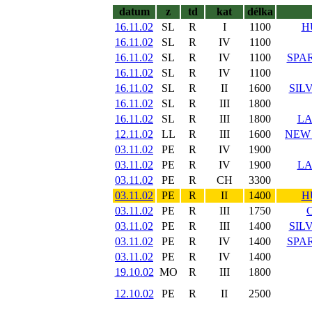
datum
z
td
kat
délka
16.11.02
SL
R
I
1100
H
16.11.02
SL
R
IV
1100
16.11.02
SL
R
IV
1100
SPAR
16.11.02
SL
R
IV
1100
16.11.02
SL
R
II
1600
SIL
16.11.02
SL
R
III
1800
16.11.02
SL
R
III
1800
LA
12.11.02
LL
R
III
1600
NEW
03.11.02
PE
R
IV
1900
03.11.02
PE
R
IV
1900
LA
03.11.02
PE
R
CH
3300
03.11.02
PE
R
II
1400
H
03.11.02
PE
R
III
1750
03.11.02
PE
R
III
1400
SIL
03.11.02
PE
R
IV
1400
SPAR
03.11.02
PE
R
IV
1400
19.10.02
MO
R
III
1800
12.10.02
PE
R
II
2500