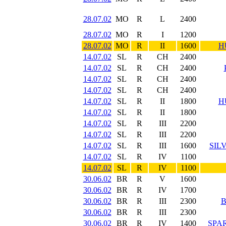
28.07.02
MO
R
L
2400
28.07.02
MO
R
I
1200
28.07.02
MO
R
II
1600
H
14.07.02
SL
R
CH
2400
14.07.02
SL
R
CH
2400
14.07.02
SL
R
CH
2400
14.07.02
SL
R
CH
2400
14.07.02
SL
R
II
1800
H
14.07.02
SL
R
II
1800
14.07.02
SL
R
III
2200
14.07.02
SL
R
III
2200
14.07.02
SL
R
III
1600
SIL
14.07.02
SL
R
IV
1100
14.07.02
SL
R
IV
1100
30.06.02
BR
R
V
1600
30.06.02
BR
R
IV
1700
30.06.02
BR
R
III
2300
B
30.06.02
BR
R
III
2300
30.06.02
BR
R
IV
1400
SPAR