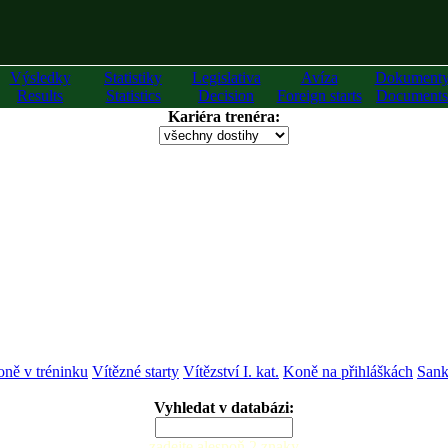
Výsledky
Statistiky
Legislativa
Avíza
Dokument
Results
Statistics
Decision
Foreign starts
Documents
Kariéra trenéra:
ně v tréninku
Vítězné starty
Vítězství I. kat.
Koně na přihláškách
Sank
Vyhledat v databázi:
zadejte alespoň 2 znaky