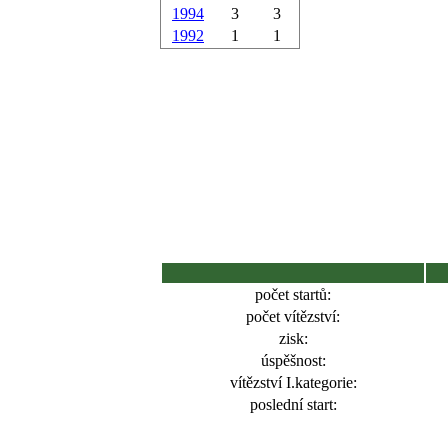
1994
3
3
1992
1
1
počet startů:
počet vítězství:
zisk:
úspěšnost:
vítězství I.kategorie:
poslední start: