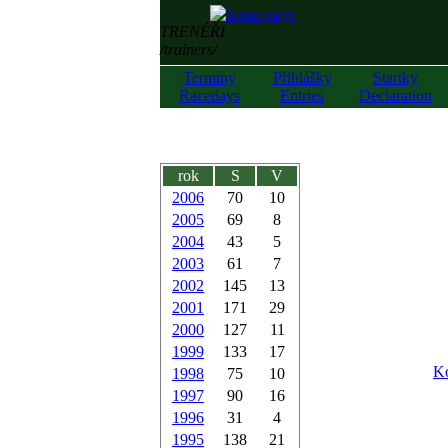
TRENÉŘI
/trainers/
Termíny
Přihlášky
Startky
Racedays
Entries
Declaration
rok
S
V
2006
70
10
2005
69
8
2004
43
5
2003
61
7
2002
145
13
2001
171
29
2000
127
11
1999
133
17
Ko
1998
75
10
1997
90
16
1996
31
4
1995
138
21