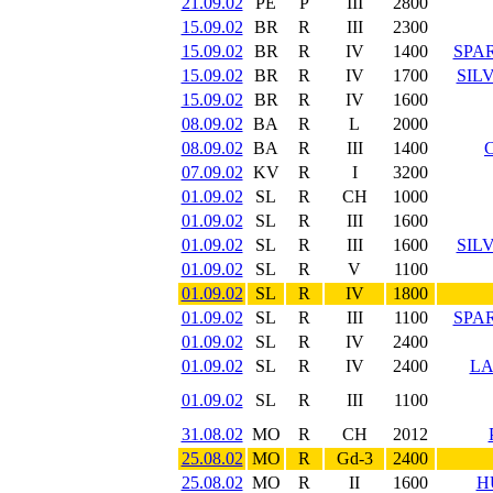
21.09.02
PE
P
III
2800
15.09.02
BR
R
III
2300
15.09.02
BR
R
IV
1400
SPAR
15.09.02
BR
R
IV
1700
SIL
15.09.02
BR
R
IV
1600
08.09.02
BA
R
L
2000
08.09.02
BA
R
III
1400
07.09.02
KV
R
I
3200
01.09.02
SL
R
CH
1000
01.09.02
SL
R
III
1600
01.09.02
SL
R
III
1600
SIL
01.09.02
SL
R
V
1100
01.09.02
SL
R
IV
1800
01.09.02
SL
R
III
1100
SPAR
01.09.02
SL
R
IV
2400
01.09.02
SL
R
IV
2400
LA
01.09.02
SL
R
III
1100
31.08.02
MO
R
CH
2012
25.08.02
MO
R
Gd-3
2400
25.08.02
MO
R
II
1600
H