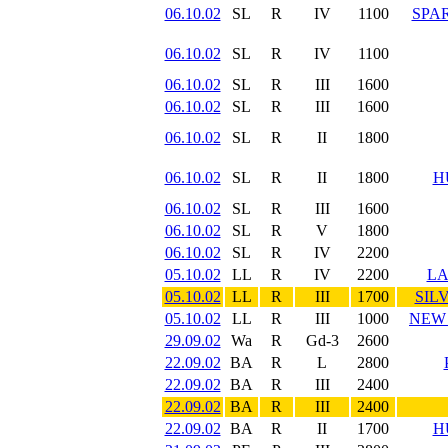
06.10.02
SL
R
IV
1100
SPAR
06.10.02
SL
R
IV
1100
06.10.02
SL
R
III
1600
06.10.02
SL
R
III
1600
06.10.02
SL
R
II
1800
06.10.02
SL
R
II
1800
H
06.10.02
SL
R
III
1600
06.10.02
SL
R
V
1800
06.10.02
SL
R
IV
2200
05.10.02
LL
R
IV
2200
LA
05.10.02
LL
R
III
1700
SIL
05.10.02
LL
R
III
1000
NEW
29.09.02
Wa
R
Gd-3
2600
22.09.02
BA
R
L
2800
22.09.02
BA
R
III
2400
22.09.02
BA
R
III
2400
22.09.02
BA
R
II
1700
H