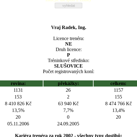
Vraj Radek, Ing.
Licence trenéra:
NE
Druh licence:
P
Tréninkové středisko:
SLUŠOVICE
Počet registrovaných koní:
rovina:
překážky:
celkem:
1131
26
1157
153
2
155
8 410 826 Kč
63 940 Kč
8 474 766 Kč
13,5%
7,7%
13,4%
20
0
20
05.11.2006
24.09.2005
Kariéra trenéra za rok 2002 - všechny typy dostihů: