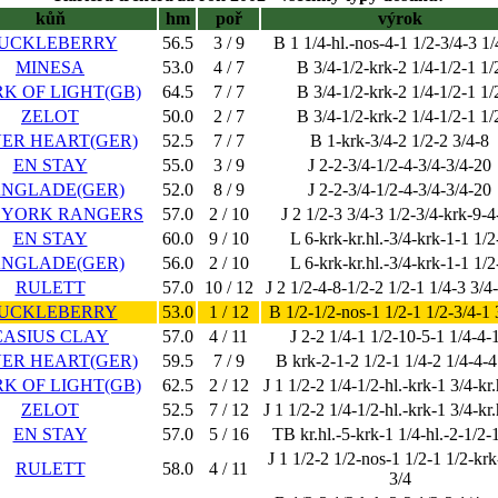
kůň
hm
poř
výrok
UCKLEBERRY
56.5
3 / 9
B 1 1/4-hl.-nos-4-1 1/2-3/4-3 1
MINESA
53.0
4 / 7
B 3/4-1/2-krk-2 1/4-1/2-1 1/
K OF LIGHT(GB)
64.5
7 / 7
B 3/4-1/2-krk-2 1/4-1/2-1 1/
ZELOT
50.0
2 / 7
B 3/4-1/2-krk-2 1/4-1/2-1 1/
VER HEART(GER)
52.5
7 / 7
B 1-krk-3/4-2 1/2-2 3/4-8
EN STAY
55.0
3 / 9
J 2-2-3/4-1/2-4-3/4-3/4-20
NGLADE(GER)
52.0
8 / 9
J 2-2-3/4-1/2-4-3/4-3/4-20
 YORK RANGERS
57.0
2 / 10
J 2 1/2-3 3/4-3 1/2-3/4-krk-9-4
EN STAY
60.0
9 / 10
L 6-krk-kr.hl.-3/4-krk-1-1 1/2
NGLADE(GER)
56.0
2 / 10
L 6-krk-kr.hl.-3/4-krk-1-1 1/2
RULETT
57.0
10 / 12
J 2 1/2-4-8-1/2-2 1/2-1 1/4-3 3/4
UCKLEBERRY
53.0
1 / 12
B 1/2-1/2-nos-1 1/2-1 1/2-3/4-1 
CASIUS CLAY
57.0
4 / 11
J 2-2 1/4-1 1/2-10-5-1 1/4-4-
VER HEART(GER)
59.5
7 / 9
B krk-2-1-2 1/2-1 1/4-2 1/4-4-4
K OF LIGHT(GB)
62.5
2 / 12
J 1 1/2-2 1/4-1/2-hl.-krk-1 3/4-kr.
ZELOT
52.5
7 / 12
J 1 1/2-2 1/4-1/2-hl.-krk-1 3/4-kr.
EN STAY
57.0
5 / 16
TB kr.hl.-5-krk-1 1/4-hl.-2-1/2-
J 1 1/2-2 1/2-nos-1 1/2-1 1/2-krk
RULETT
58.0
4 / 11
3/4