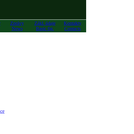
y
Zprávy
Zákl. údaje
Kontakty
News
Basic fig.
Contacts
ce