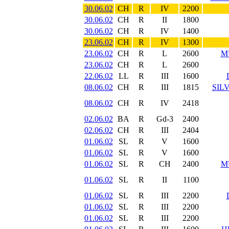
30.06.02
CH
R
IV
2200
30.06.02
CH
R
II
1800
30.06.02
CH
R
IV
1400
23.06.02
CH
R
IV
1300
23.06.02
CH
R
L
2600
M
23.06.02
CH
R
L
2600
22.06.02
LL
R
III
1600
08.06.02
CH
R
III
1815
SIL
08.06.02
CH
R
IV
2418
02.06.02
BA
R
Gd-3
2400
02.06.02
CH
R
III
2404
01.06.02
SL
R
V
1600
01.06.02
SL
R
V
1600
01.06.02
SL
R
CH
2400
M
01.06.02
SL
R
II
1100
01.06.02
SL
R
III
2200
01.06.02
SL
R
III
2200
01.06.02
SL
R
III
2200