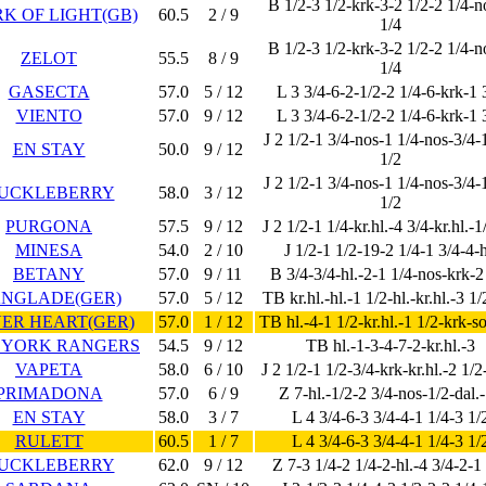
B 1/2-3 1/2-krk-3-2 1/2-2 1/4-n
K OF LIGHT(GB)
60.5
2 / 9
1/4
B 1/2-3 1/2-krk-3-2 1/2-2 1/4-n
ZELOT
55.5
8 / 9
1/4
GASECTA
57.0
5 / 12
L 3 3/4-6-2-1/2-2 1/4-6-krk-1 
VIENTO
57.0
9 / 12
L 3 3/4-6-2-1/2-2 1/4-6-krk-1 
J 2 1/2-1 3/4-nos-1 1/4-nos-3/4-
EN STAY
50.0
9 / 12
1/2
J 2 1/2-1 3/4-nos-1 1/4-nos-3/4-
UCKLEBERRY
58.0
3 / 12
1/2
PURGONA
57.5
9 / 12
J 2 1/2-1 1/4-kr.hl.-4 3/4-kr.hl.-1
MINESA
54.0
2 / 10
J 1/2-1 1/2-19-2 1/4-1 3/4-4-h
BETANY
57.0
9 / 11
B 3/4-3/4-hl.-2-1 1/4-nos-krk-2
NGLADE(GER)
57.0
5 / 12
TB kr.hl.-hl.-1 1/2-hl.-kr.hl.-3 1/
VER HEART(GER)
57.0
1 / 12
TB hl.-4-1 1/2-kr.hl.-1 1/2-krk-s
 YORK RANGERS
54.5
9 / 12
TB hl.-1-3-4-7-2-kr.hl.-3
VAPETA
58.0
6 / 10
J 2 1/2-1 1/2-3/4-krk-kr.hl.-2 1/2
PRIMADONA
57.0
6 / 9
Z 7-hl.-1/2-2 3/4-nos-1/2-dal.
EN STAY
58.0
3 / 7
L 4 3/4-6-3 3/4-4-1 1/4-3 1/
RULETT
60.5
1 / 7
L 4 3/4-6-3 3/4-4-1 1/4-3 1/
UCKLEBERRY
62.0
9 / 12
Z 7-3 1/4-2 1/4-2-hl.-4 3/4-2-1