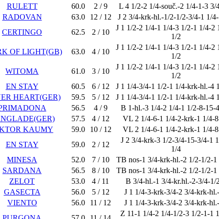
RULETT
60.0
2 / 9
L 4 1/2-2 1/4-souč.-2 1/4-1-3 3/
RADOVAN
63.0
12 / 12
J 2 3/4-krk-hl.-1/2-1/2-3/4-1 1/4-
J 1 1/2-2 1/4-1 1/4-3 1/2-1 1/4-2 
CERTINGO
62.5
2 / 10
1/2
J 1 1/2-2 1/4-1 1/4-3 1/2-1 1/4-2 
K OF LIGHT(GB)
63.0
4 / 10
1/2
J 1 1/2-2 1/4-1 1/4-3 1/2-1 1/4-2 
WITOMA
61.0
3 / 10
1/2
EN STAY
60.5
6 / 12
J 1 1/4-3/4-1 1/2-1 1/4-krk-hl.-4 1
VER HEART(GER)
59.5
5 / 12
J 1 1/4-3/4-1 1/2-1 1/4-krk-hl.-4 1
PRIMADONA
56.5
4 / 9
B 1-hl.-3 1/4-2 1/4-1 1/2-8-15-4
NGLADE(GER)
57.5
4 / 12
VL 2 1/4-6-1 1/4-2-krk-1 1/4-
IKTOR KAUMY
59.0
10 / 12
VL 2 1/4-6-1 1/4-2-krk-1 1/4-
J 2 3/4-krk-3 1/2-3/4-15-3/4-1 1
EN STAY
59.0
2 / 12
1/4
MINESA
52.0
7 / 10
TB nos-1 3/4-krk-hl.-2 1/2-1/2-1
SARDANA
56.5
8 / 10
TB nos-1 3/4-krk-hl.-2 1/2-1/2-1
ZELOT
53.0
4 / 11
B 3/4-hl.-1 3/4-kr.hl.-2-3/4-1/
GASECTA
56.0
5 / 12
J 1 1/4-3-krk-3/4-2 3/4-krk-hl.-
VIENTO
56.0
11 / 12
J 1 1/4-3-krk-3/4-2 3/4-krk-hl.-
Z 11-1 1/4-2 1/4-1/2-3 1/2-1-1 
PURGONA
57.0
11 / 14