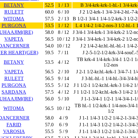
BETANY
52.5
1 / 13
B 3/4-krk-krk-1-hl.-1 3/4-krk
RULETT
60.0
6 / 10
J 2 1/2-krk-1 3/4-3/4-2-hl.-7-
WITOMA
57.5
2 / 13
B 1/2-1 3/4-1 1/4-1/2-krk-3 1/2-2
PURGONA
53.5
1 / 12
L 4 1/4-2 1/4-2-nos-3 1/2-hl.-1 
UHAAJIM(IRE)
58.0
8 / 12
J 3/4-1 3/4-krk-1 3/4-krk-2 1/2-n
VAPETA
56.5
10 / 12
J 3/4-1 3/4-krk-1 3/4-krk-2 1/2-n
DANCERNER
54.0
10 / 12
J 2 1/4-2-kr.hl.-hl.-hl.-1 1/4-2
VER HEART(GER)
59.5
7 / 11
J 2-5-1/2-1/2-krk-3/4-souč.-
TB krk-4 1/4-krk-3/4-1 1/2-1 1
BETANY
53.5
4 / 12
1/2-nos
VAPETA
56.5
2 / 10
J 2-1 1/2-kr.hl.-krk-1 3/4-7-1 1
RULETT
56.5
9 / 14
J 3-hl.-hl.-1 1/4-hl.-3/4-3/4-h
PURGONA
55.5
5 / 12
J 1 1/2-1 1/2-kr.hl.-krk-3 1/4-2 1
SARDANA
57.5
4 / 12
J 1 1/2-1 1/2-kr.hl.-krk-3 1/4-2 1
UHAAJIM(IRE)
56.0
5 / 10
J 1-1-3/4-1 1/2-1 1/4-3/4-1-1
TB hl.-1 1/2-krk-1 1/4-nos-3/4-1
WITOMA
56.5
10 / 12
1/2
DANCERNER
58.0
4 / 9
J 1-1 1/4-3 1/2-2 1/4-2-1-3/4-
FARID
57.0
6 / 9
J 1-1 1/4-3 1/2-2 1/4-2-1-3/4-
VAROSIA
55.5
5 / 9
J 1-1 1/4-3 1/2-2 1/4-2-1-3/4-