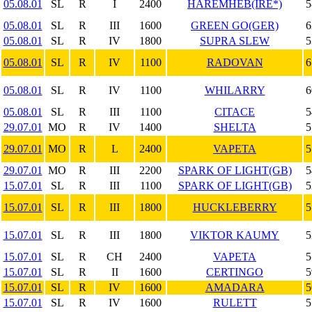
05.08.01
SL
R
I
2400
HAREMHEB(IRE*)
5
05.08.01
SL
R
III
1600
GREEN GO(GER)
6
05.08.01
SL
R
IV
1800
SUPRA SLEW
5
05.08.01
SL
R
IV
1100
RADOVAN
6
05.08.01
SL
R
IV
1100
WHILARRY
6
05.08.01
SL
R
III
1100
CITACE
5
29.07.01
MO
R
IV
1400
SHELTA
5
29.07.01
MO
R
L
2400
VAPETA
5
29.07.01
MO
R
III
2200
SPARK OF LIGHT(GB)
5
15.07.01
SL
R
III
1100
SPARK OF LIGHT(GB)
5
15.07.01
SL
R
III
1800
HUCKLEBERRY
5
15.07.01
SL
R
III
1800
VIKTOR KAUMY
5
15.07.01
SL
R
CH
2400
VAPETA
5
15.07.01
SL
R
II
1600
CERTINGO
5
15.07.01
SL
R
IV
1600
AMADARA
5
15.07.01
SL
R
IV
1600
RULETT
5