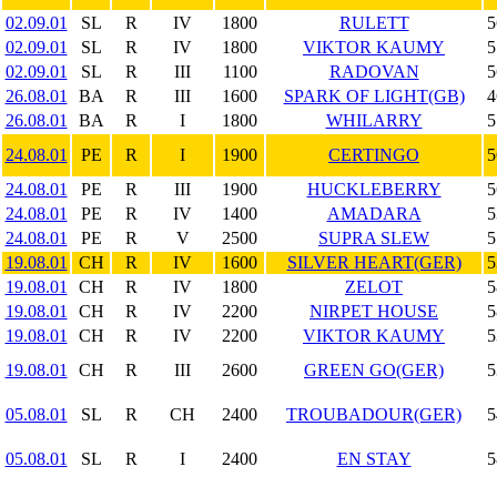
02.09.01
SL
R
IV
1800
RULETT
5
02.09.01
SL
R
IV
1800
VIKTOR KAUMY
5
02.09.01
SL
R
III
1100
RADOVAN
5
26.08.01
BA
R
III
1600
SPARK OF LIGHT(GB)
4
26.08.01
BA
R
I
1800
WHILARRY
5
24.08.01
PE
R
I
1900
CERTINGO
5
24.08.01
PE
R
III
1900
HUCKLEBERRY
5
24.08.01
PE
R
IV
1400
AMADARA
5
24.08.01
PE
R
V
2500
SUPRA SLEW
5
19.08.01
CH
R
IV
1600
SILVER HEART(GER)
5
19.08.01
CH
R
IV
1800
ZELOT
5
19.08.01
CH
R
IV
2200
NIRPET HOUSE
5
19.08.01
CH
R
IV
2200
VIKTOR KAUMY
5
19.08.01
CH
R
III
2600
GREEN GO(GER)
5
05.08.01
SL
R
CH
2400
TROUBADOUR(GER)
5
05.08.01
SL
R
I
2400
EN STAY
5