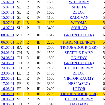
15.07.01
SL
R
IV
1600
WHILARRY
5
15.07.01
SL
R
IV
1600
SHELTA
5
15.07.01
SL
R
IV
1600
ZELOT
5
15.07.01
SL
R
IV
1100
RADOVAN
5
15.07.01
SL
R
IV
1100
WITOMA
5
14.07.01
SH
P
II
3400
SOULAD
6
08.07.01
MO
R
III
1612
GREEN GO(GER)
6
06.07.01
KV
R
III
2200
HAREMHEB(IRE*)
5
01.07.01
BA
R
I
2000
TROUBADOUR(GER)
5
24.06.01
CH
R
IV
1500
SEATTLE DAISY
5
24.06.01
CH
R
III
1800
EN STAY
5
24.06.01
CH
R
III
2400
GREEN GO(GER)
5
24.06.01
CH
R
IV
1400
HUCKLEBERRY
6
23.06.01
LL
R
IV
1700
ZELOT
5
23.06.01
LL
R
IV
1600
VIKTOR KAUMY
5
17.06.01
PE
S
IV
3300
HESPA(SLO)
6
16.06.01
PE
P
III
2400
LETOR
6
10.06.01
SL
R
III
2200
TROUBADOUR(GER)
5
10.06.01
SL
R
IV
1100
HUCKLEBERRY
6
10.06.01
CH
R
V
1810
AMADARA
4