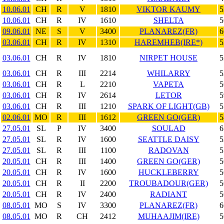
10.06.01
CH
R
V
1810
VIKTOR KAUMY
5
10.06.01
CH
R
IV
1610
SHELTA
5
09.06.01
NE
S
V
3400
PLANAREZ(FR)
6
03.06.01
CH
R
IV
1310
HAREMHEB(IRE*)
5
03.06.01
CH
R
IV
1810
NIRPET HOUSE
5
03.06.01
CH
R
III
2214
WHILARRY
5
03.06.01
CH
R
L
2210
VAPETA
5
03.06.01
CH
R
IV
2614
LETOR
5
03.06.01
CH
R
III
1210
SPARK OF LIGHT(GB)
5
02.06.01
MO
R
III
1612
GREEN GO(GER)
5
27.05.01
SL
P
IV
3400
SOULAD
6
27.05.01
SL
R
IV
1600
SEATTLE DAISY
5
27.05.01
SL
R
III
1100
RADOVAN
5
20.05.01
CH
R
III
1400
GREEN GO(GER)
5
20.05.01
CH
R
IV
1600
HUCKLEBERRY
5
20.05.01
CH
R
II
2200
TROUBADOUR(GER)
5
20.05.01
CH
R
IV
2400
RADIANT
5
08.05.01
MO
S
IV
3300
PLANAREZ(FR)
6
08.05.01
MO
R
CH
2412
MUHAAJIM(IRE)
5