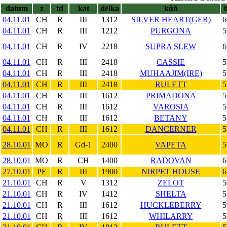
datum
z
td
kat
délka
kůň
04.11.01
CH
R
III
1312
SILVER HEART(GER)
6
04.11.01
CH
R
III
1212
PURGONA
5
04.11.01
CH
R
IV
2218
SUPRA SLEW
6
04.11.01
CH
R
III
2418
CASSIE
5
04.11.01
CH
R
III
2418
MUHAAJIM(IRE)
5
04.11.01
CH
R
III
2418
RULETT
5
04.11.01
CH
R
III
1612
PRIMADONA
5
04.11.01
CH
R
III
1612
VAROSIA
5
04.11.01
CH
R
III
1612
BETANY
5
04.11.01
CH
R
III
1612
DANCERNER
5
28.10.01
MO
R
Gd-1
2400
VAPETA
5
28.10.01
MO
R
CH
1400
RADOVAN
6
27.10.01
PE
R
III
1900
NIRPET HOUSE
6
21.10.01
CH
R
V
1312
ZELOT
5
21.10.01
CH
R
IV
1412
SHELTA
5
21.10.01
CH
R
III
1612
HUCKLEBERRY
5
21.10.01
CH
R
III
1612
WHILARRY
5