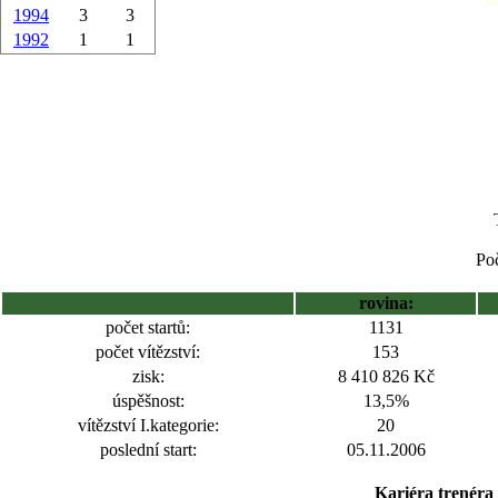
1994
3
3
1992
1
1
Poč
rovina:
počet startů:
1131
počet vítězství:
153
zisk:
8 410 826 Kč
úspěšnost:
13,5%
vítězství I.kategorie:
20
poslední start:
05.11.2006
Kariéra trenéra 