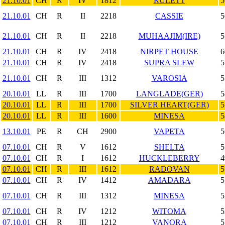
21.10.01
CH
R
IV
1812
RULETT
5
21.10.01
CH
R
II
2218
CASSIE
5
21.10.01
CH
R
II
2218
MUHAAJIM(IRE)
5
21.10.01
CH
R
IV
2418
NIRPET HOUSE
6
21.10.01
CH
R
IV
2418
SUPRA SLEW
5
21.10.01
CH
R
III
1312
VAROSIA
5
20.10.01
LL
R
III
1700
LANGLADE(GER)
5
20.10.01
LL
R
III
1700
SILVER HEART(GER)
5
20.10.01
LL
R
III
1600
MINESA
5
13.10.01
PE
R
CH
2900
VAPETA
5
07.10.01
CH
R
V
1612
SHELTA
5
07.10.01
CH
R
I
1612
HUCKLEBERRY
4
07.10.01
CH
R
III
1612
RADOVAN
5
07.10.01
CH
R
IV
1412
AMADARA
5
07.10.01
CH
R
III
1312
MINESA
5
07.10.01
CH
R
IV
1212
WITOMA
5
07.10.01
CH
R
III
1212
VANORA
5