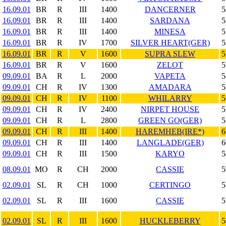
16.09.01
BR
R
III
1400
DANCERNER
5
16.09.01
BR
R
III
1400
SARDANA
5
16.09.01
BR
R
III
1400
MINESA
5
16.09.01
BR
R
IV
1700
SILVER HEART(GER)
5
16.09.01
BR
R
V
1600
SUPRA SLEW
5
16.09.01
BR
R
V
1600
ZELOT
5
09.09.01
BA
R
L
2000
VAPETA
5
09.09.01
CH
R
IV
1300
AMADARA
5
09.09.01
CH
R
IV
1100
WHILARRY
5
09.09.01
CH
R
IV
2400
NIRPET HOUSE
5
09.09.01
CH
R
L
2800
GREEN GO(GER)
5
09.09.01
CH
R
III
1400
HAREMHEB(IRE*)
6
09.09.01
CH
R
III
1400
LANGLADE(GER)
6
09.09.01
CH
R
III
1500
KARYO
5
08.09.01
MO
R
CH
2000
CASSIE
5
02.09.01
SL
R
CH
1000
CERTINGO
5
02.09.01
SL
R
III
1600
CASSIE
5
02.09.01
SL
R
III
1600
HUCKLEBERRY
5