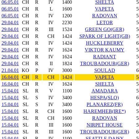
06.05.01
CH
R
IV
1400
SHELTA
5
06.05.01
CH
R
L
1600
VAPETA
5
06.05.01
CH
R
IV
1200
RADOVAN
5
29.04.01
CH
R
IV
2230
LETOR
5
29.04.01
CH
R
III
1524
GREEN GO(GER)
5
29.04.01
CH
R
CH
1424
SPARK OF LIGHT(GB)
5
29.04.01
CH
R
IV
1424
HUCKLEBERRY
6
29.04.01
CH
R
IV
1624
VIKTOR KAUMY
5
29.04.01
CH
R
IV
1624
RADIANT
5
29.04.01
CH
R
II
1824
TROUBADOUR(GER)
5
21.04.01
KO
P
IV
3000
SOULAD
6
16.04.01
CH
R
CH
1424
VAPETA
5
16.04.01
CH
R
IV
1624
SHELTA
5
15.04.01
SL
R
V
1100
AMADARA
5
15.04.01
SL
S
IV
3400
HESPA(SLO)
6
15.04.01
SL
S
IV
3400
PLANAREZ(FR)
6
15.04.01
SL
R
CH
1600
HAREMHEB(IRE*)
5
15.04.01
SL
R
CH
1600
RADOVAN
5
15.04.01
SL
R
III
1600
NIRPET HOUSE
5
15.04.01
SL
R
III
1600
TROUBADOUR(GER)
6
15.04.01
SL
R
IV
1100
SEATTLE DAISY
5