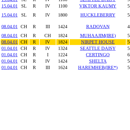
15.04.01
SL
R
IV
1100
VIKTOR KAUMY
5
15.04.01
SL
R
IV
1800
HUCKLEBERRY
5
08.04.01
CH
R
III
1424
RADOVAN
4
08.04.01
CH
R
CH
1824
MUHAAJIM(IRE)
5
08.04.01
CH
R
IV
1824
NIRPET HOUSE
5
01.04.01
CH
R
IV
1324
SEATTLE DAISY
5
01.04.01
CH
R
I
1224
CERTINGO
6
01.04.01
CH
R
IV
1424
SHELTA
5
01.04.01
CH
R
III
1624
HAREMHEB(IRE*)
5