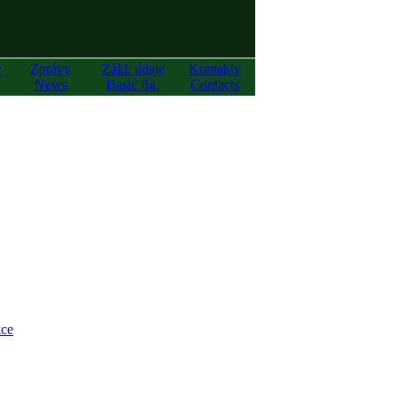
y
Zprávy
Zákl. údaje
Kontakty
News
Basic fig.
Contacts
ce