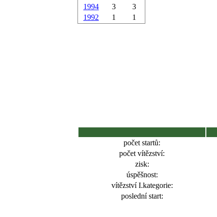
1994
3
3
1992
1
1
počet startů:
počet vítězství:
zisk:
úspěšnost:
vítězství I.kategorie:
poslední start: