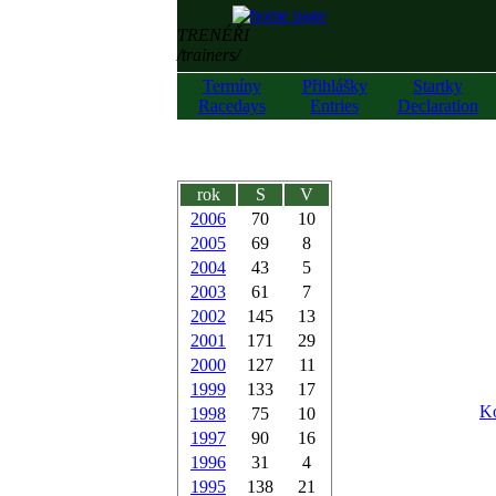
TRENÉŘI
/trainers/
Termíny
Přihlášky
Startky
Racedays
Entries
Declaration
rok
S
V
2006
70
10
2005
69
8
2004
43
5
2003
61
7
2002
145
13
2001
171
29
2000
127
11
1999
133
17
Ko
1998
75
10
1997
90
16
1996
31
4
1995
138
21