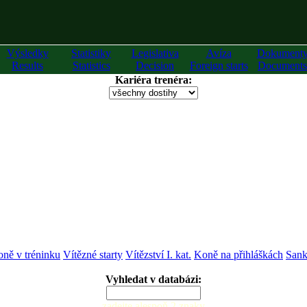
Výsledky
Statistiky
Legislativa
Avíza
Dokument
Results
Statistics
Decision
Foreign starts
Documents
Kariéra trenéra:
ně v tréninku
Vítězné starty
Vítězství I. kat.
Koně na přihláškách
Sank
Vyhledat v databázi:
zadejte alespoň 2 znaky