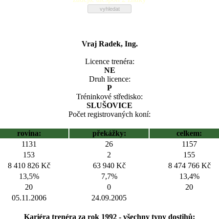
Vraj Radek, Ing.
Licence trenéra:
NE
Druh licence:
P
Tréninkové středisko:
SLUŠOVICE
Počet registrovaných koní:
rovina:
překážky:
celkem:
1131
26
1157
153
2
155
8 410 826 Kč
63 940 Kč
8 474 766 Kč
13,5%
7,7%
13,4%
20
0
20
05.11.2006
24.09.2005
Kariéra trenéra za rok 1992 - všechny typy dostihů: