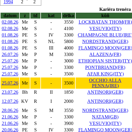
1994
2
2
Kariéra trenéra 
datum
z
td
kat
délka
kůň
02.08.26
Me
S
-
3550
LOCKBATAN THOM(FR)
02.08.26
Me
S
-
4100
VESUVIO(ITY)
01.08.26
PE
S
IV
3300
CHAMPAGNE BLUE(IRE
01.08.26
PE
S
NL
5800
NORDSTRAND(GER)
01.08.26
PE
S
III
4000
FLAMINGO MOON(GER
26.07.26
Me
P
M
3300
ALAZENA(FR)
25.07.26
Me
P
-
3000
ETHIOPIAN SISTER(ITY)
25.07.26
Me
P
-
3300
PONTBRIAND(FR)
25.07.26
Me
S
-
3500
AFAR KING(ITY)
OCCHIO ALLA
25.07.26
Me
S
-
3500
PENNA(IRE)
23.07.26
Bh
R
II
1850
ANTINORI(GER)
12.07.26
KV
R
I
2000
ANTINORI(GER)
28.06.26
Me
S
M
3550
NORDSTRAND(GER)
21.06.26
Me
P
-
3300
NATAM(GB)
21.06.26
Me
S
-
3900
VESUVIO(ITY)
20.06.26
PE
S
IV
3300
FLAMINGO MOON(GER