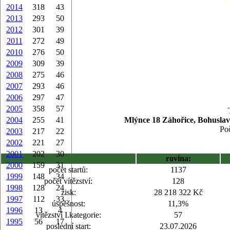
2014
318
43
2013
293
50
2012
301
39
2011
272
49
2010
276
50
2009
309
39
2008
275
46
2007
293
46
2006
297
47
2005
358
57
2004
255
41
Mlýnce 18 Záhořice, Bohuslav
Poč
2003
217
22
2002
221
27
2001
202
30
rovina:
2000
159
31
počet startů:
1137
1999
148
34
počet vítězství:
128
1998
128
24
zisk:
28 218 322 Kč
1997
112
33
úspěšnost:
11,3%
1996
13
4
vítězství I.kategorie:
57
1995
56
17
poslední start:
23.07.2026