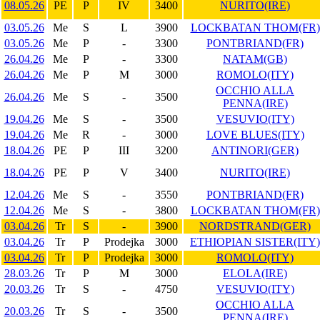
08.05.26
PE
P
IV
3400
NURITO(IRE)
03.05.26
Me
S
L
3900
LOCKBATAN THOM(FR)
03.05.26
Me
P
-
3300
PONTBRIAND(FR)
26.04.26
Me
P
-
3300
NATAM(GB)
26.04.26
Me
P
M
3000
ROMOLO(ITY)
OCCHIO ALLA
26.04.26
Me
S
-
3500
PENNA(IRE)
19.04.26
Me
S
-
3500
VESUVIO(ITY)
19.04.26
Me
R
-
3000
LOVE BLUES(ITY)
18.04.26
PE
P
III
3200
ANTINORI(GER)
18.04.26
PE
P
V
3400
NURITO(IRE)
12.04.26
Me
S
-
3550
PONTBRIAND(FR)
12.04.26
Me
S
-
3800
LOCKBATAN THOM(FR)
03.04.26
Tr
S
-
3900
NORDSTRAND(GER)
03.04.26
Tr
P
Prodejka
3000
ETHIOPIAN SISTER(ITY)
03.04.26
Tr
P
Prodejka
3000
ROMOLO(ITY)
28.03.26
Tr
P
M
3000
ELOLA(IRE)
20.03.26
Tr
S
-
4750
VESUVIO(ITY)
OCCHIO ALLA
20.03.26
Tr
S
-
3500
PENNA(IRE)