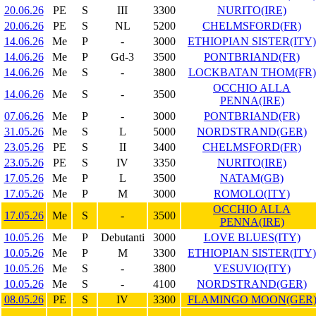
20.06.26
PE
S
III
3300
NURITO(IRE)
20.06.26
PE
S
NL
5200
CHELMSFORD(FR)
14.06.26
Me
P
-
3000
ETHIOPIAN SISTER(ITY)
14.06.26
Me
P
Gd-3
3500
PONTBRIAND(FR)
14.06.26
Me
S
-
3800
LOCKBATAN THOM(FR)
OCCHIO ALLA
14.06.26
Me
S
-
3500
PENNA(IRE)
07.06.26
Me
P
-
3000
PONTBRIAND(FR)
31.05.26
Me
S
L
5000
NORDSTRAND(GER)
23.05.26
PE
S
II
3400
CHELMSFORD(FR)
23.05.26
PE
S
IV
3350
NURITO(IRE)
17.05.26
Me
P
L
3500
NATAM(GB)
17.05.26
Me
P
M
3000
ROMOLO(ITY)
OCCHIO ALLA
17.05.26
Me
S
-
3500
PENNA(IRE)
10.05.26
Me
P
Debutanti
3000
LOVE BLUES(ITY)
10.05.26
Me
P
M
3300
ETHIOPIAN SISTER(ITY)
10.05.26
Me
S
-
3800
VESUVIO(ITY)
10.05.26
Me
S
-
4100
NORDSTRAND(GER)
08.05.26
PE
S
IV
3300
FLAMINGO MOON(GER