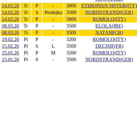
14.03.26
Tr
P
-
3000
ETHIOPIAN SISTER(ITY)
14.03.26
Tr
S
Prodejka
3500
NORDSTRAND(GER)
14.03.26
Tr
P
-
3000
ROMOLO(ITY)
08.03.26
Tr
P
-
3500
ELOLA(IRE)
08.03.26
Tr
P
-
3500
NATAM(GB)
19.02.26
Pi
P
-
3200
ROMOLO(ITY)
15.02.26
Pi
S
L
3500
DECISIF(FR)
15.01.26
Pi
P
M
3200
ROMOLO(ITY)
15.01.26
Pi
S
-
3500
NORDSTRAND(GER)