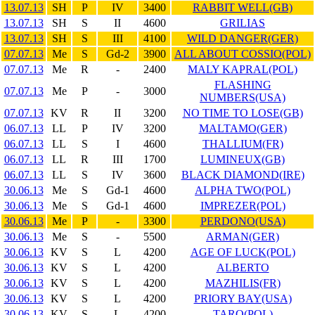
13.07.13
SH
P
IV
3400
RABBIT WELL(GB)
13.07.13
SH
S
II
4600
GRILIAS
13.07.13
SH
S
III
4100
WILD DANGER(GER)
07.07.13
Me
S
Gd-2
3900
ALL ABOUT COSSIO(POL)
07.07.13
Me
R
-
2400
MALY KAPRAL(POL)
FLASHING
07.07.13
Me
P
-
3000
NUMBERS(USA)
07.07.13
KV
R
II
3200
NO TIME TO LOSE(GB)
06.07.13
LL
P
IV
3200
MALTAMO(GER)
06.07.13
LL
S
I
4600
THALLIUM(FR)
06.07.13
LL
R
III
1700
LUMINEUX(GB)
06.07.13
LL
S
IV
3600
BLACK DIAMOND(IRE)
30.06.13
Me
S
Gd-1
4600
ALPHA TWO(POL)
30.06.13
Me
S
Gd-1
4600
IMPREZER(POL)
30.06.13
Me
P
-
3300
PERDONO(USA)
30.06.13
Me
S
-
5500
ARMAN(GER)
30.06.13
KV
S
L
4200
AGE OF LUCK(POL)
30.06.13
KV
S
L
4200
ALBERTO
30.06.13
KV
S
L
4200
MAZHILIS(FR)
30.06.13
KV
S
L
4200
PRIORY BAY(USA)
30.06.13
KV
S
L
4200
TARO(POL)