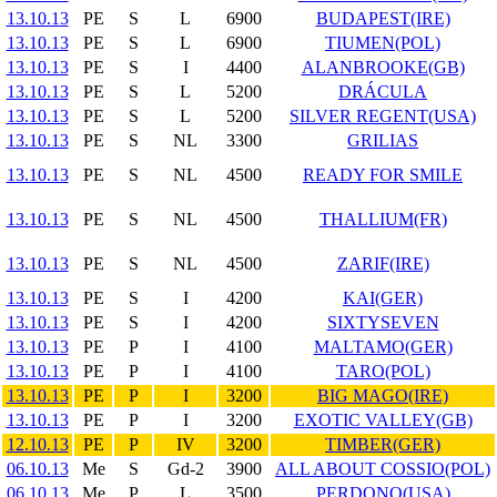
13.10.13
PE
S
L
6900
BUDAPEST(IRE)
13.10.13
PE
S
L
6900
TIUMEN(POL)
13.10.13
PE
S
I
4400
ALANBROOKE(GB)
13.10.13
PE
S
L
5200
DRÁCULA
13.10.13
PE
S
L
5200
SILVER REGENT(USA)
13.10.13
PE
S
NL
3300
GRILIAS
13.10.13
PE
S
NL
4500
READY FOR SMILE
13.10.13
PE
S
NL
4500
THALLIUM(FR)
13.10.13
PE
S
NL
4500
ZARIF(IRE)
13.10.13
PE
S
I
4200
KAI(GER)
13.10.13
PE
S
I
4200
SIXTYSEVEN
13.10.13
PE
P
I
4100
MALTAMO(GER)
13.10.13
PE
P
I
4100
TARO(POL)
13.10.13
PE
P
I
3200
BIG MAGO(IRE)
13.10.13
PE
P
I
3200
EXOTIC VALLEY(GB)
12.10.13
PE
P
IV
3200
TIMBER(GER)
06.10.13
Me
S
Gd-2
3900
ALL ABOUT COSSIO(POL)
06.10.13
Me
P
L
3500
PERDONO(USA)