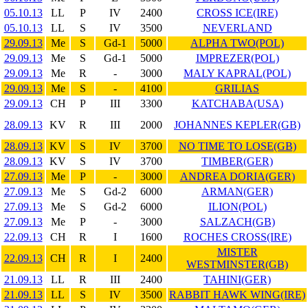
05.10.13
LL
P
IV
2400
CROSS ICE(IRE)
05.10.13
LL
S
IV
3500
NEVERLAND
29.09.13
Me
S
Gd-1
5000
ALPHA TWO(POL)
29.09.13
Me
S
Gd-1
5000
IMPREZER(POL)
29.09.13
Me
R
-
3000
MALY KAPRAL(POL)
29.09.13
Me
S
-
4100
GRILIAS
29.09.13
CH
P
III
3300
KATCHABA(USA)
28.09.13
KV
R
III
2000
JOHANNES KEPLER(GB)
28.09.13
KV
S
IV
3700
NO TIME TO LOSE(GB)
28.09.13
KV
S
IV
3700
TIMBER(GER)
27.09.13
Me
P
-
3000
ANDREA DORIA(GER)
27.09.13
Me
S
Gd-2
6000
ARMAN(GER)
27.09.13
Me
S
Gd-2
6000
ILION(POL)
27.09.13
Me
P
-
3000
SALZACH(GB)
22.09.13
CH
R
I
1600
ROCHES CROSS(IRE)
MISTER
22.09.13
CH
R
I
2400
WESTMINSTER(GB)
21.09.13
LL
R
III
2400
TAHINI(GER)
21.09.13
LL
S
IV
3500
RABBIT HAWK WING(IRE)