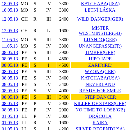
18.05.13
MO
S
IV
3300
KATCHABA(USA)
18.05.13
MO
S
IV
3300
LETNÍ LÁSKA
12.05.13
CH
R
III
2400
WILD DANGER(GER)
MISTER
12.05.13
CH
R
L
1600
WESTMINSTER(GB)
11.05.13
MO
S
III
3800
LUANDO(GER)
11.05.13
MO
S
IV
3300
UNANGEPASSE(FR)
08.05.13
PE
S
III
3900
TIMBER(GER)
08.05.13
PE
S
I
4500
HIPO JAPE
08.05.13
PE
S
I
4500
ZARIF(IRE)
08.05.13
PE
S
III
3800
WYONA(GER)
08.05.13
PE
S
IV
3400
KATCHABA(USA)
08.05.13
PE
S
IV
3400
NEVERLAND
08.05.13
PE
S
IV
4000
READY FOR SMILE
08.05.13
PE
S
III
3400
STEP DANCER
08.05.13
PE
P
IV
2900
KILLER OF STARS(GER)
08.05.13
PE
P
IV
2900
NO TIME TO LOSE(GB)
01.05.13
LL
P
IV
3000
DRÁCULA
01.05.13
LL
R
IV
1600
KAIRA
01.05.13
LL
S
I
4200
SILVER REGENT(USA)