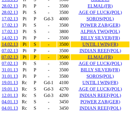
28.02.13
Pi
P
-
3500
ELMAL(FR)
28.02.13
Pi
S
-
3500
AGE OF LUCK(POL)
17.02.13
Pi
P
Gd-3
4000
SOROS(POL)
17.02.13
Pi
S
-
3500
POWER ZAR(GER)
17.02.13
Pi
S
-
3800
ALPHA TWO(POL)
14.02.13
Pi
P
-
3500
BILLY SILVER(FR)
14.02.13
Pi
S
-
3500
UNTIL I WIN(FR)
07.02.13
Pi
P
-
3500
INDIAN REEF(POL)
07.02.13
Pi
P
-
3500
ELMAL(FR)
07.02.13
Pi
S
-
3500
AGE OF LUCK(POL)
31.01.13
Pi
P
-
3500
BILLY SILVER(FR)
31.01.13
Pi
P
-
3500
SOROS(POL)
19.01.13
Rc
P
Gd-1
4100
UNTIL I WIN(FR)
19.01.13
Rc
S
Gd-3
4270
AGE OF LUCK(POL)
12.01.13
Rc
S
Gd-3
4200
INDIAN REEF(POL)
04.01.13
Rc
S
-
3450
POWER ZAR(GER)
04.01.13
Rc
S
-
3450
INDIAN REEF(POL)