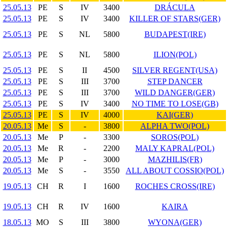
25.05.13
PE
S
IV
3400
DRÁCULA
25.05.13
PE
S
IV
3400
KILLER OF STARS(GER)
25.05.13
PE
S
NL
5800
BUDAPEST(IRE)
25.05.13
PE
S
NL
5800
ILION(POL)
25.05.13
PE
S
II
4500
SILVER REGENT(USA)
25.05.13
PE
S
III
3700
STEP DANCER
25.05.13
PE
S
III
3700
WILD DANGER(GER)
25.05.13
PE
S
IV
3400
NO TIME TO LOSE(GB)
25.05.13
PE
S
IV
4000
KAI(GER)
20.05.13
Me
S
-
3800
ALPHA TWO(POL)
20.05.13
Me
P
-
3300
SOROS(POL)
20.05.13
Me
R
-
2200
MALY KAPRAL(POL)
20.05.13
Me
P
-
3000
MAZHILIS(FR)
20.05.13
Me
S
-
3550
ALL ABOUT COSSIO(POL)
19.05.13
CH
R
I
1600
ROCHES CROSS(IRE)
19.05.13
CH
R
IV
1600
KAIRA
18.05.13
MO
S
III
3800
WYONA(GER)