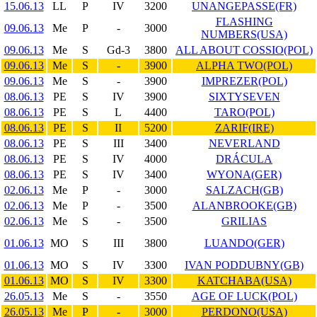
15.06.13
LL
P
IV
3200
UNANGEPASSE(FR)
FLASHING
09.06.13
Me
P
-
3000
NUMBERS(USA)
09.06.13
Me
S
Gd-3
3800
ALL ABOUT COSSIO(POL)
09.06.13
Me
S
-
3900
ALPHA TWO(POL)
09.06.13
Me
S
-
3900
IMPREZER(POL)
08.06.13
PE
S
IV
3900
SIXTYSEVEN
08.06.13
PE
S
L
4400
TARO(POL)
08.06.13
PE
S
II
5200
ZARIF(IRE)
08.06.13
PE
S
III
3400
NEVERLAND
08.06.13
PE
S
IV
4000
DRÁCULA
08.06.13
PE
S
IV
3400
WYONA(GER)
02.06.13
Me
P
-
3000
SALZACH(GB)
02.06.13
Me
P
-
3500
ALANBROOKE(GB)
02.06.13
Me
S
-
3500
GRILIAS
01.06.13
MO
S
III
3800
LUANDO(GER)
01.06.13
MO
S
IV
3300
IVAN PODDUBNY(GB)
01.06.13
MO
S
IV
3300
KATCHABA(USA)
26.05.13
Me
S
-
3550
AGE OF LUCK(POL)
26.05.13
Me
P
-
3000
PERDONO(USA)