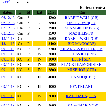
1994
2
2
Kariéra trenéra 
datum
z
td
kat
délka
kůň
06.12.13
Cm
S
-
4200
RABBIT WELL(GB)
06.12.13
Cm
S
-
3800
UNTIL I WIN(FR)
02.12.13
Cm
P
-
3900
ALANBROOKE(GB)
02.12.13
Cm
P
-
3500
MAZHILIS(FR)
13.11.13
Gr
P
L
3600
RABBIT WELL(GB)
13.11.13
Gr
P
-
3400
BIG MAGO(IRE)
09.11.13
KO
P
IV
3300
JOHANNES KEPLER(GB)
09.11.13
KO
P
IV
3000
CROSS ICE(IRE)
09.11.13
KO
P
IV
3000
LETNÍ SEN
09.11.13
KO
S
IV
3800
BLACK DIAMOND(IRE)
09.11.13
KO
S
IV
3800
MI SENOR(GER)
09.11.13
KO
S
III
4000
LUANDO(GER)
09.11.13
KO
S
III
4000
NEVERLAND
09.11.13
KO
S
IV
3600
KATCHABA(USA)
09.11.13
KO
S
IV
3600
LE CAGNARD(GB)