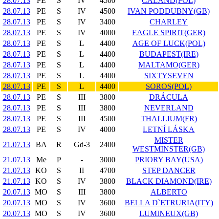
28.07.13
PE
S
IV
4500
CALAND(POL)
28.07.13
PE
S
IV
4500
IVAN PODDUBNY(GB)
28.07.13
PE
S
IV
3400
CHARLEY
28.07.13
PE
S
IV
4000
EAGLE SPIRIT(GER)
28.07.13
PE
S
L
4400
AGE OF LUCK(POL)
28.07.13
PE
S
L
4400
BUDAPEST(IRE)
28.07.13
PE
S
L
4400
MALTAMO(GER)
28.07.13
PE
S
L
4400
SIXTYSEVEN
28.07.13
PE
S
L
4400
SOROS(POL)
28.07.13
PE
S
III
3800
DRÁCULA
28.07.13
PE
S
III
3800
NEVERLAND
28.07.13
PE
S
III
4500
THALLIUM(FR)
28.07.13
PE
S
IV
4000
LETNÍ LÁSKA
MISTER
21.07.13
BA
R
Gd-3
2400
WESTMINSTER(GB)
21.07.13
Me
P
-
3000
PRIORY BAY(USA)
21.07.13
KO
S
II
4700
STEP DANCER
21.07.13
KO
S
IV
3800
BLACK DIAMOND(IRE)
20.07.13
MO
S
III
3800
ALBERTO
20.07.13
MO
S
IV
3600
BELLA D`ETRURIA(ITY)
20.07.13
MO
S
IV
3600
LUMINEUX(GB)