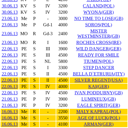
30.06.13
KV
S
IV
3200
CALAND(POL)
30.06.13
KV
S
IV
3200
WYONA(GER)
23.06.13
Me
P
-
3000
NO TIME TO LOSE(GB)
23.06.13
Me
P
Gd-1
4000
SOROS(POL)
MISTER
23.06.13
MO
R
Gd-3
2400
WESTMINSTER(GB)
23.06.13
MO
R
I
1600
ROCHES CROSS(IRE)
22.06.13
PE
S
III
3900
WILD DANGER(GER)
22.06.13
PE
S
III
4500
READY FOR SMILE
22.06.13
PE
S
NL
5800
TIUMEN(POL)
22.06.13
PE
S
I
3300
STEP DANCER
22.06.13
PE
S
II
4500
BELLA D`ETRURIA(ITY)
22.06.13
PE
S
II
4500
SILVER REGENT(USA)
22.06.13
PE
S
IV
4000
KAI(GER)
22.06.13
PE
S
IV
4500
IVAN PODDUBNY(GB)
21.06.13
PE
P
IV
3900
LUMINEUX(GB)
21.06.13
PE
P
IV
3200
EAGLE SPIRIT(GER)
16.06.13
Me
R
-
2200
MALY KAPRAL(POL)
16.06.13
Me
S
-
3550
AGE OF LUCK(POL)
16.06.13
Me
S
-
4100
ARMAN(GER)