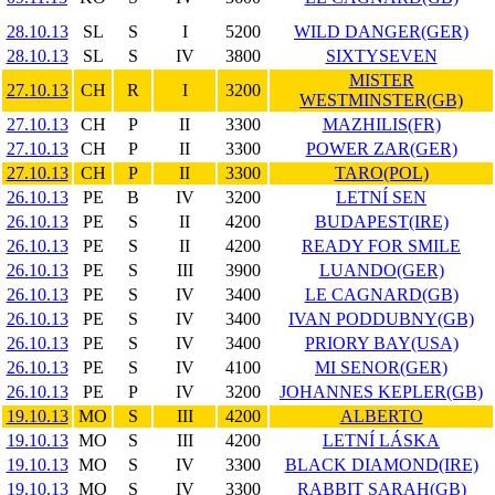
28.10.13
SL
S
I
5200
WILD DANGER(GER)
28.10.13
SL
S
IV
3800
SIXTYSEVEN
MISTER
27.10.13
CH
R
I
3200
WESTMINSTER(GB)
27.10.13
CH
P
II
3300
MAZHILIS(FR)
27.10.13
CH
P
II
3300
POWER ZAR(GER)
27.10.13
CH
P
II
3300
TARO(POL)
26.10.13
PE
B
IV
3200
LETNÍ SEN
26.10.13
PE
S
II
4200
BUDAPEST(IRE)
26.10.13
PE
S
II
4200
READY FOR SMILE
26.10.13
PE
S
III
3900
LUANDO(GER)
26.10.13
PE
S
IV
3400
LE CAGNARD(GB)
26.10.13
PE
S
IV
3400
IVAN PODDUBNY(GB)
26.10.13
PE
S
IV
3400
PRIORY BAY(USA)
26.10.13
PE
S
IV
4100
MI SENOR(GER)
26.10.13
PE
P
IV
3200
JOHANNES KEPLER(GB)
19.10.13
MO
S
III
4200
ALBERTO
19.10.13
MO
S
III
4200
LETNÍ LÁSKA
19.10.13
MO
S
IV
3300
BLACK DIAMOND(IRE)
19.10.13
MO
S
IV
3300
RABBIT SARAH(GB)