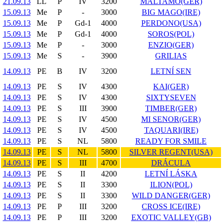
21.09.13
LL
P
IV
3200
MALTAMO(GER)
15.09.13
Me
P
-
3000
BIG MAGO(IRE)
15.09.13
Me
P
Gd-1
4000
PERDONO(USA)
15.09.13
Me
P
Gd-1
4000
SOROS(POL)
15.09.13
Me
P
-
3000
ENZIO(GER)
15.09.13
Me
S
-
3900
GRILIAS
14.09.13
PE
B
IV
3200
LETNÍ SEN
14.09.13
PE
S
IV
4300
KAI(GER)
14.09.13
PE
S
IV
4300
SIXTYSEVEN
14.09.13
PE
S
III
3900
TIMBER(GER)
14.09.13
PE
S
IV
4500
MI SENOR(GER)
14.09.13
PE
S
IV
4500
TAQUARI(IRE)
14.09.13
PE
S
NL
5800
READY FOR SMILE
14.09.13
PE
S
NL
5800
SILVER REGENT(USA)
14.09.13
PE
S
III
4700
DRÁCULA
14.09.13
PE
S
II
4200
LETNÍ LÁSKA
14.09.13
PE
S
II
3300
ILION(POL)
14.09.13
PE
S
II
3300
WILD DANGER(GER)
14.09.13
PE
P
III
3200
CROSS ICE(IRE)
14.09.13
PE
P
III
3200
EXOTIC VALLEY(GB)