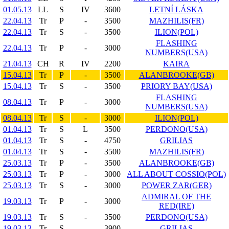
01.05.13
LL
S
IV
3600
LETNÍ LÁSKA
22.04.13
Tr
P
-
3500
MAZHILIS(FR)
22.04.13
Tr
S
-
3500
ILION(POL)
FLASHING
22.04.13
Tr
P
-
3000
NUMBERS(USA)
21.04.13
CH
R
IV
2200
KAIRA
15.04.13
Tr
P
-
3500
ALANBROOKE(GB)
15.04.13
Tr
S
-
3500
PRIORY BAY(USA)
FLASHING
08.04.13
Tr
P
-
3000
NUMBERS(USA)
08.04.13
Tr
S
-
3000
ILION(POL)
01.04.13
Tr
S
L
3500
PERDONO(USA)
01.04.13
Tr
S
-
4750
GRILIAS
01.04.13
Tr
S
-
3500
MAZHILIS(FR)
25.03.13
Tr
P
-
3500
ALANBROOKE(GB)
25.03.13
Tr
P
-
3000
ALL ABOUT COSSIO(POL)
25.03.13
Tr
S
-
3000
POWER ZAR(GER)
ADMIRAL OF THE
19.03.13
Tr
P
-
3000
RED(IRE)
19.03.13
Tr
S
-
3500
PERDONO(USA)
19.03.13
Tr
S
-
3900
GRILIAS