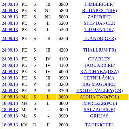
24.08.13
PE
S
III
3900
TIMBER(GER)
24.08.13
PE
S
NL
5800
BUDAPEST(IRE)
24.08.13
PE
S
NL
5800
ZARIF(IRE)
24.08.13
PE
S
II
5200
STEP DANCER
24.08.13
PE
S
II
5200
TIUMEN(POL)
24.08.13
PE
S
III
4200
LUANDO(GER)
24.08.13
PE
S
III
4200
THALLIUM(FR)
24.08.13
PE
S
IV
4100
CHARLEY
24.08.13
PE
S
IV
4100
TAQUARI(IRE)
24.08.13
PE
S
IV
4000
KATCHABA(USA)
24.08.13
PE
S
III
3900
LETNÍ LÁSKA
24.08.13
PE
P
III
3200
BIG MAGO(IRE)
24.08.13
PE
P
III
3200
EXOTIC VALLEY(GB)
18.08.13
Me
S
L
3800
ALPHA TWO(POL)
18.08.13
Me
S
L
3800
IMPREZER(POL)
18.08.13
Me
P
-
3000
SALZACH(GB)
18.08.13
Me
S
-
3900
GRILIAS
18.08.13
KV
R
II
2000
TAHINI(GER)