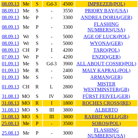
08.09.13
Me
S
Gd-3
4500
IMPREZER(POL)
08.09.13
Me
S
-
3550
PRIORY BAY(USA)
08.09.13
Me
P
-
3300
ANDREA DORIA(GER)
FLASHING
08.09.13
Me
P
-
3300
NUMBERS(USA)
08.09.13
Wr
S
-
5000
AGE OF LUCK(POL)
08.09.13
Wr
S
-
5000
WYONA(GER)
08.09.13
CH
P
I
4200
TARO(POL)
07.09.13
Wr
P
-
4200
ENZIO(GER)
01.09.13
Me
S
Gd-3
3900
ALL ABOUT COSSIO(POL)
01.09.13
Me
R
-
2400
MALY KAPRAL(POL)
01.09.13
Me
S
-
5000
ARMAN(GER)
MISTER
01.09.13
CH
R
L
2800
WESTMINSTER(GB)
31.08.13
MO
S
IV
3600
FÜRST FEIVEL(GER)
31.08.13
MO
R
I
1800
ROCHES CROSS(IRE)
31.08.13
MO
S
III
3800
ALBERTO
31.08.13
MO
S
III
3800
RABBIT WELL(GB)
25.08.13
Me
P
-
3500
SOROS(POL)
FLASHING
25.08.13
Me
P
-
3000
NUMBERS(USA)