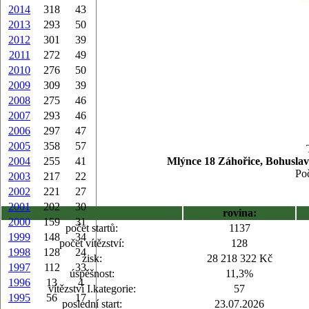
2014
318
43
2013
293
50
2012
301
39
2011
272
49
2010
276
50
2009
309
39
2008
275
46
2007
293
46
2006
297
47
2005
358
57
2004
255
41
Mlýnce 18 Záhořice, Bohuslav
Poč
2003
217
22
2002
221
27
2001
202
30
rovina:
2000
159
31
počet startů:
1137
1999
148
34
počet vítězství:
128
1998
128
24
zisk:
28 218 322 Kč
1997
112
33
úspěšnost:
11,3%
1996
13
4
vítězství I.kategorie:
57
1995
56
17
poslední start:
23.07.2026