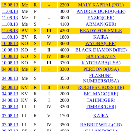
15.08.13
Me
R
-
2200
MALY KAPRAL(POL)
11.08.13
Me
P
-
3000
ANDREA DORIA(GER)
11.08.13
Me
P
-
3000
ENZIO(GER)
11.08.13
Me
S
-
4100
ARMAN(GER)
11.08.13
BV
S
III
4200
READY FOR SMILE
11.08.13
BV
R
V
1800
KAIRA
10.08.13
KO
S
IV
3600
WYONA(GER)
10.08.13
KO
S
II
4000
BLACK DIAMOND(IRE)
10.08.13
KO
S
IV
3800
SIXTYSEVEN
10.08.13
KO
S
III
3700
KATCHABA(USA)
04.08.13
Me
P
-
3300
PERDONO(USA)
FLASHING
04.08.13
Me
S
-
3550
NUMBERS(USA)
04.08.13
KV
R
II
1600
ROCHES CROSS(IRE)
04.08.13
KV
R
I
2000
BIG MAGO(IRE)
04.08.13
KV
R
I
2000
TAHINI(GER)
03.08.13
LL
P
IV
3200
TIMBER(GER)
03.08.13
LL
R
V
1700
KAIRA
03.08.13
LL
S
IV
3500
RABBIT WELL(GB)