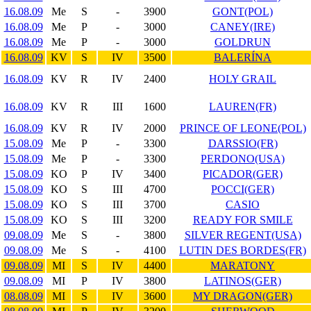
16.08.09
Me
S
-
3900
GONT(POL)
16.08.09
Me
P
-
3000
CANEY(IRE)
16.08.09
Me
P
-
3000
GOLDRUN
16.08.09
KV
S
IV
3500
BALERÍNA
16.08.09
KV
R
IV
2400
HOLY GRAIL
16.08.09
KV
R
III
1600
LAUREN(FR)
16.08.09
KV
R
IV
2000
PRINCE OF LEONE(POL)
15.08.09
Me
P
-
3300
DARSSIO(FR)
15.08.09
Me
P
-
3300
PERDONO(USA)
15.08.09
KO
P
IV
3400
PICADOR(GER)
15.08.09
KO
S
III
4700
POCCI(GER)
15.08.09
KO
S
III
3700
CASIO
15.08.09
KO
S
III
3200
READY FOR SMILE
09.08.09
Me
S
-
3800
SILVER REGENT(USA)
09.08.09
Me
S
-
4100
LUTIN DES BORDES(FR)
09.08.09
MI
S
IV
4400
MARATONY
09.08.09
MI
P
IV
3800
LATINOS(GER)
08.08.09
MI
S
IV
3600
MY DRAGON(GER)