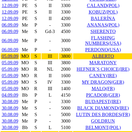
12.09.09
PE
S
II
3300
CALAND(POL)
12.09.09
PE
S
II
3300
KOBUZ(POL)
12.09.09
PE
S
II
4200
BALERÍNA
06.09.09
Me
P
-
3300
ANANAS(POL)
06.09.09
Me
S
Gd-3
4500
SHERENTO
FLASHING
06.09.09
Me
P
-
3000
NUMBERS(USA)
06.09.09
Me
P
-
3300
PERDONO(USA)
05.09.09
MO
S
III
3800
ALBERTO
05.09.09
MO
S
III
3800
MARATONY
05.09.09
MO
R
NL
2000
HEFNER`S CHOICE(IRE)
05.09.09
MO
R
II
1600
CANEY(IRE)
05.09.09
MO
S
IV
3300
MY DRAGON(GER)
05.09.09
MO
R
III
1400
MALQ(FR)
04.09.09
Bb
P
L
4150
PICADOR(GER)
30.08.09
Me
P
-
3300
BUDAPEST(IRE)
30.08.09
Me
S
-
5000
BLACK DIAMOND(IRE)
30.08.09
Me
S
-
5000
LUTIN DES BORDES(FR)
30.08.09
Me
P
-
3000
GOLDRUN
30.08.09
Bb
S
L
5100
BELMONT(POL)