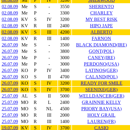
08.08.09
MI
P
IV
3200
SHERWOOD
02.08.09
Me
S
-
3550
SHERENTO
02.08.09
Me
P
-
3300
CHARLEY
02.08.09
KV
S
IV
3200
MY BEST RISK
02.08.09
KV
R
III
2400
HIPO JAPE
02.08.09
KV
S
III
4200
ALBERTO
02.08.09
KV
R
III
1400
FARNON
26.07.09
Me
S
-
3500
BLACK DIAMOND(IRE)
26.07.09
Me
S
-
3800
GONT(POL)
26.07.09
Me
P
-
3000
CANEY(IRE)
26.07.09
Me
P
-
3000
PERDONO(USA)
26.07.09
KO
P
IV
3400
LATINOS(GER)
26.07.09
KO
S
II
4700
CALAND(POL)
26.07.09
KO
S
IV
3200
READY FOR SMILE
26.07.09
KO
S
IV
3700
SEENIXE(GER)
25.07.09
AL
S
II
5000
WELLDANCER(GER)
25.07.09
MO
R
L
2400
GRAINNIE KELLY
25.07.09
MO
S
NL
4500
PRIORY BAY(USA)
25.07.09
MO
R
III
2000
HOLY GRAIL
25.07.09
MO
R
III
1400
LAUREN(FR)
19.07.09
KV
S
IV
3700
CASIO