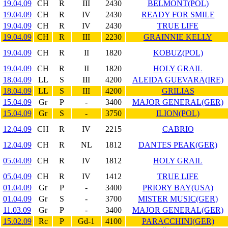
19.04.09
CH
R
III
2430
BELMONT(POL)
19.04.09
CH
R
IV
2430
READY FOR SMILE
19.04.09
CH
R
IV
2430
TRUE LIFE
19.04.09
CH
R
III
2230
GRAINNIE KELLY
19.04.09
CH
R
II
1820
KOBUZ(POL)
19.04.09
CH
R
II
1820
HOLY GRAIL
18.04.09
LL
S
III
4200
ALEIDA GUEVARA(IRE)
18.04.09
LL
S
III
4200
GRILIAS
15.04.09
Gr
P
-
3400
MAJOR GENERAL(GER)
15.04.09
Gr
S
-
3750
ILION(POL)
12.04.09
CH
R
IV
2215
CABRIO
12.04.09
CH
R
NL
1812
DANTES PEAK(GER)
05.04.09
CH
R
IV
1812
HOLY GRAIL
05.04.09
CH
R
IV
1412
TRUE LIFE
01.04.09
Gr
P
-
3400
PRIORY BAY(USA)
01.04.09
Gr
S
-
3700
MISTER MUSIC(GER)
11.03.09
Gr
P
-
3400
MAJOR GENERAL(GER)
15.02.09
Rc
P
Gd-1
4100
PARACCHINI(GER)