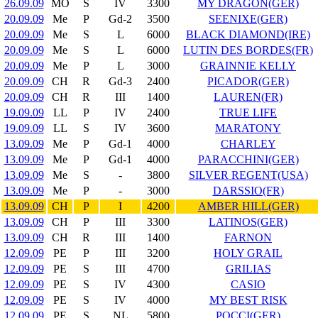
26.09.09
MO
S
IV
3300
MY DRAGON(GER)
20.09.09
Me
P
Gd-2
3500
SEENIXE(GER)
20.09.09
Me
S
L
6000
BLACK DIAMOND(IRE)
20.09.09
Me
S
L
6000
LUTIN DES BORDES(FR)
20.09.09
Me
P
L
3000
GRAINNIE KELLY
20.09.09
CH
R
Gd-3
2400
PICADOR(GER)
20.09.09
CH
R
III
1400
LAUREN(FR)
19.09.09
LL
P
IV
2400
TRUE LIFE
19.09.09
LL
S
IV
3600
MARATONY
13.09.09
Me
P
Gd-1
4000
CHARLEY
13.09.09
Me
P
Gd-1
4000
PARACCHINI(GER)
13.09.09
Me
S
-
3800
SILVER REGENT(USA)
13.09.09
Me
P
-
3000
DARSSIO(FR)
13.09.09
CH
P
I
4200
AMBER HILL(GER)
13.09.09
CH
P
III
3300
LATINOS(GER)
13.09.09
CH
R
III
1400
FARNON
12.09.09
PE
P
III
3200
HOLY GRAIL
12.09.09
PE
S
III
4700
GRILIAS
12.09.09
PE
S
IV
4300
CASIO
12.09.09
PE
S
IV
4000
MY BEST RISK
12.09.09
PE
S
NL
5800
POCCI(GER)