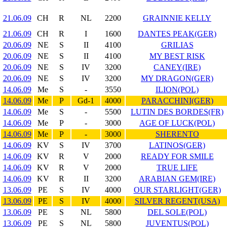
21.06.09
CH
R
NL
2200
GRAINNIE KELLY
21.06.09
CH
R
I
1600
DANTES PEAK(GER)
20.06.09
NE
S
II
4100
GRILIAS
20.06.09
NE
S
II
4100
MY BEST RISK
20.06.09
NE
S
IV
3200
CANEY(IRE)
20.06.09
NE
S
IV
3200
MY DRAGON(GER)
14.06.09
Me
S
-
3550
ILION(POL)
14.06.09
Me
P
Gd-1
4000
PARACCHINI(GER)
14.06.09
Me
S
-
5500
LUTIN DES BORDES(FR)
14.06.09
Me
P
-
3000
AGE OF LUCK(POL)
14.06.09
Me
P
-
3000
SHERENTO
14.06.09
KV
S
IV
3700
LATINOS(GER)
14.06.09
KV
R
V
2000
READY FOR SMILE
14.06.09
KV
R
V
2000
TRUE LIFE
14.06.09
KV
R
II
3200
ARABIAN GEM(IRE)
13.06.09
PE
S
IV
4000
OUR STARLIGHT(GER)
13.06.09
PE
S
IV
4000
SILVER REGENT(USA)
13.06.09
PE
S
NL
5800
DEL SOLE(POL)
13.06.09
PE
S
NL
5800
JUVENTUS(POL)