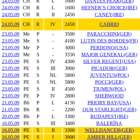
24.05.09
CH
R
L
1600
DANTES PEAK(GER)
24.05.09
CH
R
L
1600
HEFNER`S CHOICE(IRE)
24.05.09
CH
R
II
2450
CANEY(IRE)
24.05.09
CH
R
IV
2450
CABRIO
23.05.09
Me
P
-
3500
PARACCHINI(GER)
23.05.09
Me
S
-
4100
LUTIN DES BORDES(FR)
23.05.09
Me
P
-
3000
PERDONO(USA)
23.05.09
Me
S
-
3550
MAJOR GENERAL(GER)
23.05.09
PE
S
IV
4300
SILVER REGENT(USA)
23.05.09
PE
S
III
3900
PICADOR(GER)
23.05.09
PE
S
NL
5800
JUVENTUS(POL)
23.05.09
PE
S
NL
5800
POCCI(GER)
23.05.09
PE
S
II
4500
TIUMEN(POL)
23.05.09
PE
P
IV
2800
SHERWOOD
21.05.09
Bb
P
L
4150
PRIORY BAY(USA)
21.05.09
Bb
R
-
2200
OUR STARLIGHT(GER)
20.05.09
Bb
P
L
3300
BUDAPEST(IRE)
16.05.09
PE
S
III
3400
BALERÍNA
16.05.09
PE
S
II
3300
WELLDANCER(GER)
16.05.09
PE
S
I
3900
AMBER HILL(GER)