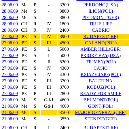
28.06.09
Me
P
-
3300
PERDONO(USA)
28.06.09
Me
S
-
3800
ILION(POL)
28.06.09
Me
S
-
3800
PIEDMONT(GER)
28.06.09
CH
R
IV
1800
TRUE LIFE
28.06.09
CH
R
IV
2400
CABRIO
27.06.09
PE
S
IV
3900
BUDAPEST(IRE)
27.06.09
PE
S
III
4500
CALAND(POL)
27.06.09
PE
S
L
5000
AMBER HILL(GER)
27.06.09
PE
S
L
5000
PRIORY BAY(USA)
27.06.09
PE
S
II
5200
TIUMEN(POL)
27.06.09
PE
S
IV
4300
CASIO
27.06.09
PE
S
IV
4300
KSIAŽE JAPE(POL)
27.06.09
PE
S
III
3700
BALERÍNA
27.06.09
PE
S
III
3700
KOBUZ(POL)
27.06.09
PE
P
III
2800
READY FOR SMILE
21.06.09
Me
S
Gd-1
4600
BELMONT(POL)
21.06.09
Me
S
Gd-1
4600
GONT(POL)
21.06.09
Me
S
-
3500
MAJOR GENERAL(GER)
21.06.09
Me
S
-
3550
SEENIXE(GER)
21.06.09
CH
R
L
2400
BUDAPEST(IRE)