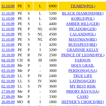
11.10.09
PE
S
L
6900
TIUMEN(POL)
11.10.09
PE
S
L
5200
BLACK DIAMOND(IRE)
11.10.09
PE
S
L
5200
KOBUZ(POL)
11.10.09
PE
S
L
4400
AMBER HILL(GER)
11.10.09
PE
P
NL
4100
PICADOR(GER)
11.10.09
PE
S
NL
4500
CALAND(POL)
11.10.09
PE
S
NL
4500
MASTMAN(IRE)
11.10.09
PE
S
I
4200
BUDAPEST(IRE)
11.10.09
PE
P
I
3200
GRAINNIE KELLY
10.10.09
PE
R
IV
2500
PRINCE OF LEONE(POL)
04.10.09
CH
R
III
1600
FARNON
03.10.09
Me
P
-
3000
HOLY GRAIL
03.10.09
Me
P
-
3000
PERDONO(USA)
02.10.09
LL
P
IV
2400
TRUE LIFE
02.10.09
LL
S
IV
3600
LATINOS(GER)
02.10.09
LL
S
IV
3600
MY BEST RISK
27.09.09
Me
P
-
3500
PRIORY BAY(USA)
27.09.09
Me
P
-
3300
CASIO
26.09.09
MO
R
I
1800
HEFNER`S CHOICE(IRE)