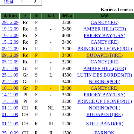
1994
2
2
Kariéra trenéra 
datum
z
td
kat
délka
kůň
29.12.09
Rc
P
-
3200
CANEY(IRE)
19.12.09
Rc
S
-
3450
AMBER HILL(GER)
19.12.09
Rc
S
-
4000
PRIORY BAY(USA)
15.12.09
Rc
P
-
3400
CANEY(IRE)
09.12.09
Rc
P
-
3200
PRINCE OF LEONE(POL)
09.12.09
Rc
P
-
3400
BUDAPEST(IRE)
05.12.09
Rc
P
-
3200
CANEY(IRE)
25.11.09
Gr
P
L
3600
AMBER HILL(GER)
25.11.09
Gr
S
L
4500
LUTIN DES BORDES(FR)
25.11.09
Gr
P
-
3400
NORINO(POL)
18.11.09
Gr
P
-
3400
CANEY(IRE)
14.11.09
Pi
S
-
3500
PRIORY BAY(USA)
14.11.09
Pi
P
-
3200
PRINCE OF LEONE(POL)
01.11.09
CH
R
NL
3200
NORINO(POL)
01.11.09
CH
P
I
3300
BUDAPEST(IRE)
01.11.09
CH
R
III
1200
STILL BAND(FR)
25.10.09
CH
R
II
1500
FARNON