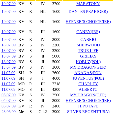
19.07.09
KV
S
IV
3700
MARATONY
19.07.09
KV
R
NL
1600
DANTES PEAK(GER)
19.07.09
KV
R
NL
1600
HEFNER`S CHOICE(IRE)
19.07.09
KV
R
III
1600
CANEY(IRE)
19.07.09
KV
R
IV
2000
CABRIO
18.07.09
BV
S
IV
3200
SHERWOOD
18.07.09
BV
S
IV
3200
TRUE LIFE
18.07.09
BV
S
II
5000
GRILIAS
18.07.09
BV
S
II
5000
KOBUZ(POL)
18.07.09
BV
S
IV
3600
MY DRAGON(GER)
11.07.09
SH
P
III
2600
ANANAS(POL)
11.07.09
SH
S
I
4600
JUVENTUS(POL)
11.07.09
MO
R
III
2218
CHARLEY
11.07.09
MO
S
III
4200
ALBERTO
05.07.09
KV
S
IV
3500
MY DRAGON(GER)
05.07.09
KV
R
II
2000
HEFNER`S CHOICE(IRE)
05.07.09
KV
R
IV
2400
HIPO JAPE
28.06.09
Me
S
Gd-2
3900
SILVER REGENT(USA)