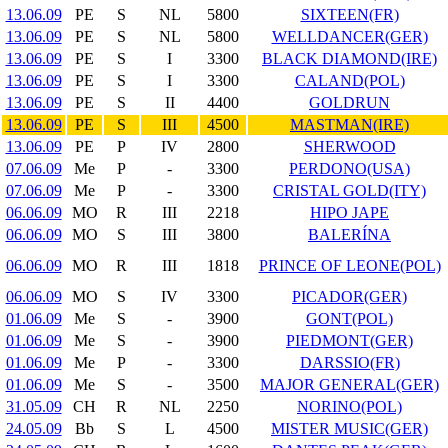
13.06.09
PE
S
NL
5800
SIXTEEN(FR)
13.06.09
PE
S
NL
5800
WELLDANCER(GER)
13.06.09
PE
S
I
3300
BLACK DIAMOND(IRE)
13.06.09
PE
S
I
3300
CALAND(POL)
13.06.09
PE
S
II
4400
GOLDRUN
13.06.09
PE
S
III
4500
MASTMAN(IRE)
13.06.09
PE
P
IV
2800
SHERWOOD
07.06.09
Me
P
-
3300
PERDONO(USA)
07.06.09
Me
P
-
3300
CRISTAL GOLD(ITY)
06.06.09
MO
R
III
2218
HIPO JAPE
06.06.09
MO
S
III
3800
BALERÍNA
06.06.09
MO
R
III
1818
PRINCE OF LEONE(POL)
06.06.09
MO
S
IV
3300
PICADOR(GER)
01.06.09
Me
S
-
3900
GONT(POL)
01.06.09
Me
S
-
3900
PIEDMONT(GER)
01.06.09
Me
P
-
3300
DARSSIO(FR)
01.06.09
Me
S
-
3500
MAJOR GENERAL(GER)
31.05.09
CH
R
NL
2250
NORINO(POL)
24.05.09
Bb
S
L
4500
MISTER MUSIC(GER)