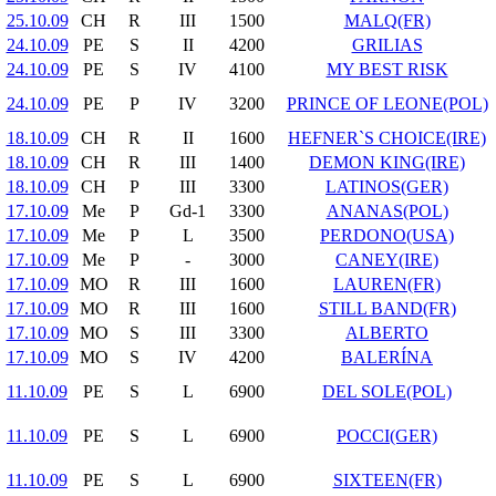
25.10.09
CH
R
III
1500
MALQ(FR)
24.10.09
PE
S
II
4200
GRILIAS
24.10.09
PE
S
IV
4100
MY BEST RISK
24.10.09
PE
P
IV
3200
PRINCE OF LEONE(POL)
18.10.09
CH
R
II
1600
HEFNER`S CHOICE(IRE)
18.10.09
CH
R
III
1400
DEMON KING(IRE)
18.10.09
CH
P
III
3300
LATINOS(GER)
17.10.09
Me
P
Gd-1
3300
ANANAS(POL)
17.10.09
Me
P
L
3500
PERDONO(USA)
17.10.09
Me
P
-
3000
CANEY(IRE)
17.10.09
MO
R
III
1600
LAUREN(FR)
17.10.09
MO
R
III
1600
STILL BAND(FR)
17.10.09
MO
S
III
3300
ALBERTO
17.10.09
MO
S
IV
4200
BALERÍNA
11.10.09
PE
S
L
6900
DEL SOLE(POL)
11.10.09
PE
S
L
6900
POCCI(GER)
11.10.09
PE
S
L
6900
SIXTEEN(FR)