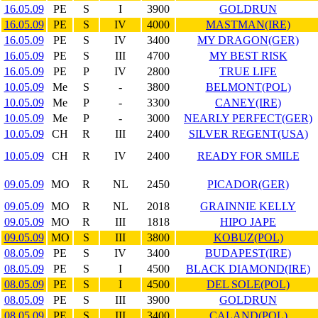
16.05.09
PE
S
I
3900
GOLDRUN
16.05.09
PE
S
IV
4000
MASTMAN(IRE)
16.05.09
PE
S
IV
3400
MY DRAGON(GER)
16.05.09
PE
S
III
4700
MY BEST RISK
16.05.09
PE
P
IV
2800
TRUE LIFE
10.05.09
Me
S
-
3800
BELMONT(POL)
10.05.09
Me
P
-
3300
CANEY(IRE)
10.05.09
Me
P
-
3000
NEARLY PERFECT(GER)
10.05.09
CH
R
III
2400
SILVER REGENT(USA)
10.05.09
CH
R
IV
2400
READY FOR SMILE
09.05.09
MO
R
NL
2450
PICADOR(GER)
09.05.09
MO
R
NL
2018
GRAINNIE KELLY
09.05.09
MO
R
III
1818
HIPO JAPE
09.05.09
MO
S
III
3800
KOBUZ(POL)
08.05.09
PE
S
IV
3400
BUDAPEST(IRE)
08.05.09
PE
S
I
4500
BLACK DIAMOND(IRE)
08.05.09
PE
S
I
4500
DEL SOLE(POL)
08.05.09
PE
S
III
3900
GOLDRUN
08.05.09
PE
S
III
3400
CALAND(POL)