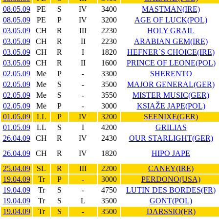
08.05.09
PE
S
IV
3400
MASTMAN(IRE)
08.05.09
PE
P
IV
3200
AGE OF LUCK(POL)
03.05.09
CH
R
III
2230
HOLY GRAIL
03.05.09
CH
R
II
2230
ARABIAN GEM(IRE)
03.05.09
CH
R
I
1820
HEFNER`S CHOICE(IRE)
03.05.09
CH
R
II
1600
PRINCE OF LEONE(POL)
02.05.09
Me
P
-
3300
SHERENTO
02.05.09
Me
S
-
3500
MAJOR GENERAL(GER)
02.05.09
Me
S
-
3550
MISTER MUSIC(GER)
02.05.09
Me
P
-
3000
KSIAŽE JAPE(POL)
01.05.09
LL
P
IV
3200
SEENIXE(GER)
01.05.09
LL
S
I
4200
GRILIAS
26.04.09
CH
R
IV
2430
OUR STARLIGHT(GER)
26.04.09
CH
R
IV
1820
HIPO JAPE
25.04.09
SL
R
III
2200
CANEY(IRE)
19.04.09
Tr
P
-
3000
PERDONO(USA)
19.04.09
Tr
S
-
4750
LUTIN DES BORDES(FR)
19.04.09
Tr
S
L
3500
GONT(POL)
19.04.09
Tr
S
-
3500
DARSSIO(FR)