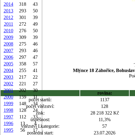
2014
318
43
2013
293
50
2012
301
39
2011
272
49
2010
276
50
2009
309
39
2008
275
46
2007
293
46
2006
297
47
2005
358
57
2004
255
41
Mlýnce 18 Záhořice, Bohuslav
Poč
2003
217
22
2002
221
27
2001
202
30
rovina:
2000
159
31
počet startů:
1137
1999
148
34
počet vítězství:
128
1998
128
24
zisk:
28 218 322 Kč
1997
112
33
úspěšnost:
11,3%
1996
13
4
vítězství I.kategorie:
57
1995
56
17
poslední start:
23.07.2026