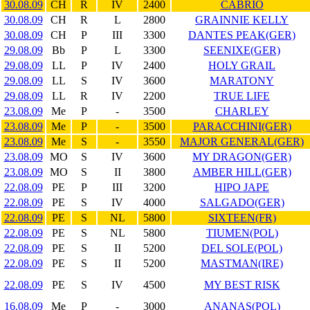
30.08.09
CH
R
IV
2400
CABRIO
30.08.09
CH
R
L
2800
GRAINNIE KELLY
30.08.09
CH
P
III
3300
DANTES PEAK(GER)
29.08.09
Bb
P
L
3300
SEENIXE(GER)
29.08.09
LL
P
IV
2400
HOLY GRAIL
29.08.09
LL
S
IV
3600
MARATONY
29.08.09
LL
R
IV
2200
TRUE LIFE
23.08.09
Me
P
-
3500
CHARLEY
23.08.09
Me
P
-
3500
PARACCHINI(GER)
23.08.09
Me
S
-
3550
MAJOR GENERAL(GER)
23.08.09
MO
S
IV
3600
MY DRAGON(GER)
23.08.09
MO
S
II
3800
AMBER HILL(GER)
22.08.09
PE
P
III
3200
HIPO JAPE
22.08.09
PE
S
IV
4000
SALGADO(GER)
22.08.09
PE
S
NL
5800
SIXTEEN(FR)
22.08.09
PE
S
NL
5800
TIUMEN(POL)
22.08.09
PE
S
II
5200
DEL SOLE(POL)
22.08.09
PE
S
II
5200
MASTMAN(IRE)
22.08.09
PE
S
IV
4500
MY BEST RISK
16.08.09
Me
P
-
3000
ANANAS(POL)