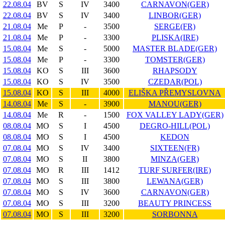
22.08.04
BV
S
IV
3400
CARNAVON(GER)
22.08.04
BV
S
IV
3400
LINBOR(GER)
21.08.04
Me
P
-
3500
SERGE(FR)
21.08.04
Me
P
-
3300
PLISKA(IRE)
15.08.04
Me
S
-
5000
MASTER BLADE(GER)
15.08.04
Me
P
-
3300
TOMSTER(GER)
15.08.04
KO
S
III
3600
RHAPSODY
15.08.04
KO
S
IV
3500
CZEDAR(POL)
15.08.04
KO
S
III
4000
ELIŠKA PŘEMYSLOVNA
14.08.04
Me
S
-
3900
MANOU(GER)
14.08.04
Me
R
-
1500
FOX VALLEY LADY(GER)
08.08.04
MO
S
I
4500
DEGRO-HILL(POL)
08.08.04
MO
S
I
4500
KEDON
07.08.04
MO
S
IV
3400
SIXTEEN(FR)
07.08.04
MO
S
II
3800
MINZA(GER)
07.08.04
MO
R
III
1412
TURF SURFER(IRE)
07.08.04
MO
S
III
3800
LEWANA(GER)
07.08.04
MO
S
IV
3600
CARNAVON(GER)
07.08.04
MO
S
III
3200
BEAUTY PRINCESS
07.08.04
MO
S
III
3200
SORBONNA