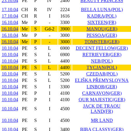
23.10.04
PE
P
IV
2400
BEAUTY PRINCESS
17.10.04
CH
R
IV
2224
BELLA LUNA(POL)
17.10.04
CH
R
I
1616
KADRA(POL)
16.10.04
Me
P
-
3300
SIXTEEN(FR)
16.10.04
Me
S
Gd-2
3900
MANOU(GER)
16.10.04
Me
P
-
3000
PESSOA(GER)
16.10.04
Me
P
-
3000
TOMSTER(GER)
10.10.04
PE
S
L
6900
DECENT FELLOW(GER)
10.10.04
PE
S
L
6900
RETRIEVER(GER)
10.10.04
PE
S
L
4400
NER(POL)
10.10.04
PE
S
L
4400
TYCJAN(POL)
10.10.04
PE
S
L
5200
CZEDAR(POL)
10.10.04
PE
S
L
5200
ELIŠKA PŘEMYSLOVNA
10.10.04
PE
S
I
3300
LINBOR(GER)
10.10.04
PE
P
I
4100
CARNAVON(GER)
10.10.04
PE
P
I
4100
OUR MAJESTIC(GER)
JACK DE TRAOU
10.10.04
PE
S
I
4500
LAND(FR)
10.10.04
PE
S
I
4500
MR LAND
10.10.04
PE
S
I
3400
BIBA CLASSY(GER)