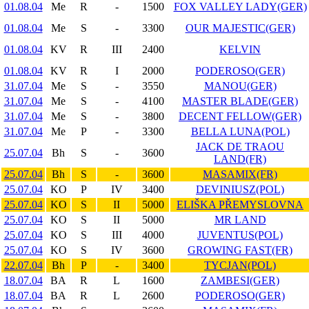
01.08.04
Me
R
-
1500
FOX VALLEY LADY(GER)
01.08.04
Me
S
-
3300
OUR MAJESTIC(GER)
01.08.04
KV
R
III
2400
KELVIN
01.08.04
KV
R
I
2000
PODEROSO(GER)
31.07.04
Me
S
-
3550
MANOU(GER)
31.07.04
Me
S
-
4100
MASTER BLADE(GER)
31.07.04
Me
S
-
3800
DECENT FELLOW(GER)
31.07.04
Me
P
-
3300
BELLA LUNA(POL)
JACK DE TRAOU
25.07.04
Bh
S
-
3600
LAND(FR)
25.07.04
Bh
S
-
3600
MASAMIX(FR)
25.07.04
KO
P
IV
3400
DEVINIUSZ(POL)
25.07.04
KO
S
II
5000
ELIŠKA PŘEMYSLOVNA
25.07.04
KO
S
II
5000
MR LAND
25.07.04
KO
S
III
4000
JUVENTUS(POL)
25.07.04
KO
S
IV
3600
GROWING FAST(FR)
22.07.04
Bh
P
-
3400
TYCJAN(POL)
18.07.04
BA
R
L
1600
ZAMBESI(GER)
18.07.04
BA
R
L
2600
PODEROSO(GER)