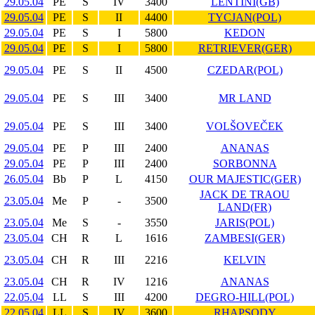
29.05.04
PE
S
IV
3400
LENTINI(GB)
29.05.04
PE
S
II
4400
TYCJAN(POL)
29.05.04
PE
S
I
5800
KEDON
29.05.04
PE
S
I
5800
RETRIEVER(GER)
29.05.04
PE
S
II
4500
CZEDAR(POL)
29.05.04
PE
S
III
3400
MR LAND
29.05.04
PE
S
III
3400
VOLŠOVEČEK
29.05.04
PE
P
III
2400
ANANAS
29.05.04
PE
P
III
2400
SORBONNA
26.05.04
Bb
P
L
4150
OUR MAJESTIC(GER)
JACK DE TRAOU
23.05.04
Me
P
-
3500
LAND(FR)
23.05.04
Me
S
-
3550
JARIS(POL)
23.05.04
CH
R
L
1616
ZAMBESI(GER)
23.05.04
CH
R
III
2216
KELVIN
23.05.04
CH
R
IV
1216
ANANAS
22.05.04
LL
S
III
4200
DEGRO-HILL(POL)
22.05.04
LL
S
IV
3600
RHAPSODY