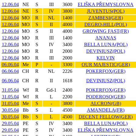
12.06.04
NE
S
III
3600
ELIŠKA PŘEMYSLOVNA
12.06.04
NE
S
IV
3800
JUVENTUS(POL)
12.06.04
MO
R
NL
1400
ZAMBESI(GER)
12.06.04
MO
S
II
4000
DEGRO-HILL(POL)
12.06.04
MO
S
II
4000
GROWING FAST(FR)
12.06.04
MO
R
III
1400
ANANAS
12.06.04
MO
S
IV
3400
BELLA LUNA(POL)
12.06.04
MO
R
II
2000
DEVINIUSZ(POL)
12.06.04
MO
R
III
2000
KELVIN
06.06.04
Me
P
-
3300
OUR MAJESTIC(GER)
06.06.04
CH
R
NL
2226
POKERFOX(GER)
06.06.04
CH
R
II
1618
DEVINIUSZ(POL)
31.05.04
Wf
R
Gd-1
2400
POKERFOX(GER)
31.05.04
Wf
R
L
2200
PODEROSO(GER)
31.05.04
Me
S
-
3800
ALCRON(GB)
30.05.04
Bb
S
L
4500
AMANDELA(FR)
30.05.04
Bb
S
L
4500
DECENT FELLOW(GER)
29.05.04
PE
S
IV
3400
BELLA LUNA(POL)
29.05.04
PE
S
IV
3400
ELIŠKA PŘEMYSLOVNA