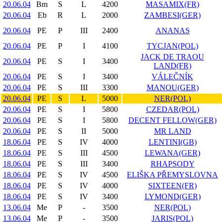
20.06.04
Bm
S
L
4200
MASAMIX(FR)
20.06.04
Eb
R
L
2000
ZAMBESI(GER)
20.06.04
PE
P
III
2400
ANANAS
20.06.04
PE
P
I
4100
TYCJAN(POL)
JACK DE TRAOU
20.06.04
PE
S
I
3400
LAND(FR)
20.06.04
PE
S
I
3400
VÁLEČNÍK
20.06.04
PE
S
III
3300
MANOU(GER)
20.06.04
PE
S
L
5000
NER(POL)
20.06.04
PE
S
I
5800
CZEDAR(POL)
20.06.04
PE
S
I
5800
DECENT FELLOW(GER)
20.06.04
PE
S
II
5000
MR LAND
18.06.04
PE
S
IV
4000
LENTINI(GB)
18.06.04
PE
S
III
4500
LEWANA(GER)
18.06.04
PE
S
III
3400
RHAPSODY
18.06.04
PE
S
IV
4500
ELIŠKA PŘEMYSLOVNA
18.06.04
PE
S
IV
4000
SIXTEEN(FR)
18.06.04
PE
S
IV
3400
LYMOND(GER)
13.06.04
Me
P
-
3500
NER(POL)
13.06.04
Me
P
-
3500
JARIS(POL)