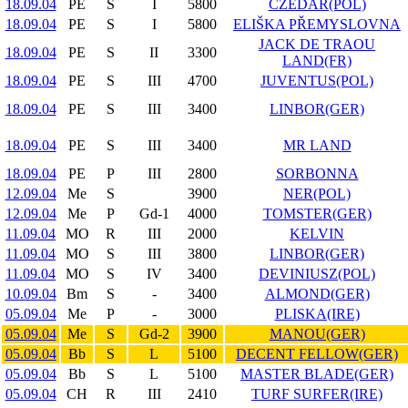
18.09.04
PE
S
I
5800
CZEDAR(POL)
18.09.04
PE
S
I
5800
ELIŠKA PŘEMYSLOVNA
JACK DE TRAOU
18.09.04
PE
S
II
3300
LAND(FR)
18.09.04
PE
S
III
4700
JUVENTUS(POL)
18.09.04
PE
S
III
3400
LINBOR(GER)
18.09.04
PE
S
III
3400
MR LAND
18.09.04
PE
P
III
2800
SORBONNA
12.09.04
Me
S
3900
NER(POL)
12.09.04
Me
P
Gd-1
4000
TOMSTER(GER)
11.09.04
MO
R
III
2000
KELVIN
11.09.04
MO
S
III
3800
LINBOR(GER)
11.09.04
MO
S
IV
3400
DEVINIUSZ(POL)
10.09.04
Bm
S
-
3400
ALMOND(GER)
05.09.04
Me
P
-
3000
PLISKA(IRE)
05.09.04
Me
S
Gd-2
3900
MANOU(GER)
05.09.04
Bb
S
L
5100
DECENT FELLOW(GER)
05.09.04
Bb
S
L
5100
MASTER BLADE(GER)
05.09.04
CH
R
III
2410
TURF SURFER(IRE)