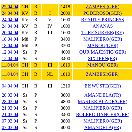
25.04.04
CH
R
I
1418
ZAMBESI(GER)
24.04.04
KV
R
I
2000
PODEROSO(GER)
24.04.04
KV
R
V
1600
BEAUTY PRINCESS
24.04.04
KV
R
IV
1600
ANANAS
20.04.04
KV
R
III
1600
TURF SURFER(IRE)
18.04.04
Mü
P
3400
MALIPIERO(GER)
18.04.04
Mü
P
3200
MANOU(GER)
12.04.04
Ss
P
4000
OUR MAJESTIC(GER)
12.04.04
Ss
S
3400
SIXTEEN(FR)
11.04.04
CH
R
III
1810
MANOU(GER)
11.04.04
CH
R
NL
1810
ZAMBESI(GER)
04.04.04
CH
R
III
1310
EISWÜSTE(GER)
28.03.04
Ss
P
3800
AMANDELA(FR)
28.03.04
Ss
S
4800
MASTER BLADE(GER)
21.03.04
Ss
P
3800
MALIPIERO(GER)
21.03.04
Ss
S
3400
BOLERO DANCER(GER)
07.03.04
Ss
P
3800
MALIPIERO(GER)
07.03.04
Ss
S
4000
AMANDELA(FR)