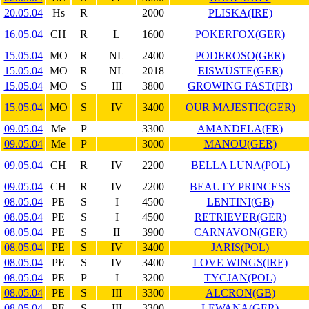
20.05.04
Hs
R
2000
PLISKA(IRE)
16.05.04
CH
R
L
1600
POKERFOX(GER)
15.05.04
MO
R
NL
2400
PODEROSO(GER)
15.05.04
MO
R
NL
2018
EISWÜSTE(GER)
15.05.04
MO
S
III
3800
GROWING FAST(FR)
15.05.04
MO
S
IV
3400
OUR MAJESTIC(GER)
09.05.04
Me
P
3300
AMANDELA(FR)
09.05.04
Me
P
3000
MANOU(GER)
09.05.04
CH
R
IV
2200
BELLA LUNA(POL)
09.05.04
CH
R
IV
2200
BEAUTY PRINCESS
08.05.04
PE
S
I
4500
LENTINI(GB)
08.05.04
PE
S
I
4500
RETRIEVER(GER)
08.05.04
PE
S
II
3900
CARNAVON(GER)
08.05.04
PE
S
IV
3400
JARIS(POL)
08.05.04
PE
S
IV
3400
LOVE WINGS(IRE)
08.05.04
PE
P
I
3200
TYCJAN(POL)
08.05.04
PE
S
III
3300
ALCRON(GB)
08.05.04
PE
S
III
3300
LEWANA(GER)