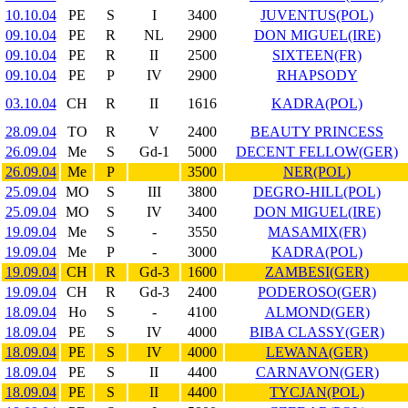
10.10.04
PE
S
I
3400
JUVENTUS(POL)
09.10.04
PE
R
NL
2900
DON MIGUEL(IRE)
09.10.04
PE
R
II
2500
SIXTEEN(FR)
09.10.04
PE
P
IV
2900
RHAPSODY
03.10.04
CH
R
II
1616
KADRA(POL)
28.09.04
TO
R
V
2400
BEAUTY PRINCESS
26.09.04
Me
S
Gd-1
5000
DECENT FELLOW(GER)
26.09.04
Me
P
3500
NER(POL)
25.09.04
MO
S
III
3800
DEGRO-HILL(POL)
25.09.04
MO
S
IV
3400
DON MIGUEL(IRE)
19.09.04
Me
S
-
3550
MASAMIX(FR)
19.09.04
Me
P
-
3000
KADRA(POL)
19.09.04
CH
R
Gd-3
1600
ZAMBESI(GER)
19.09.04
CH
R
Gd-3
2400
PODEROSO(GER)
18.09.04
Ho
S
-
4100
ALMOND(GER)
18.09.04
PE
S
IV
4000
BIBA CLASSY(GER)
18.09.04
PE
S
IV
4000
LEWANA(GER)
18.09.04
PE
S
II
4400
CARNAVON(GER)
18.09.04
PE
S
II
4400
TYCJAN(POL)