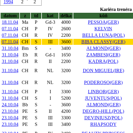
1994
2
2
Kariéra trenéra 
datum
z
td
kat
délka
kůň
18.11.04
Ma
P
Gd-3
4000
PESSOA(GER)
07.11.04
CH
P
IV
2600
KELVIN
07.11.04
CH
R
IV
2200
BELLA LUNA(POL)
07.11.04
CH
S
III
3600
BIBA CLASSY(GER)
31.10.04
Bm
S
-
3400
ALMOND(GER)
31.10.04
Eb
R
Gd-1
1650
ZAMBESI(GER)
31.10.04
CH
R
II
2200
KADRA(POL)
31.10.04
CH
R
NL
3200
DON MIGUEL(IRE)
31.10.04
CH
R
NL
3200
PODEROSO(GER)
31.10.04
CH
P
I
3300
LINBOR(GER)
31.10.04
CH
S
I
5200
JUVENTUS(POL)
24.10.04
Bb
S
-
3600
ALMOND(GER)
23.10.04
PE
S
II
4200
DEGRO-HILL(POL)
23.10.04
PE
S
III
3300
DEVINIUSZ(POL)
23.10.04
PE
S
III
3400
RHAPSODY