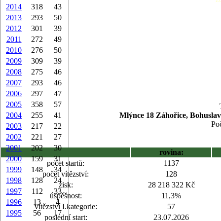
2014
318
43
2013
293
50
2012
301
39
2011
272
49
2010
276
50
2009
309
39
2008
275
46
2007
293
46
2006
297
47
2005
358
57
2004
255
41
Mlýnce 18 Záhořice, Bohuslav
Poč
2003
217
22
2002
221
27
2001
202
30
rovina:
2000
159
31
počet startů:
1137
1999
148
34
počet vítězství:
128
1998
128
24
zisk:
28 218 322 Kč
1997
112
33
úspěšnost:
11,3%
1996
13
4
vítězství I.kategorie:
57
1995
56
17
poslední start:
23.07.2026