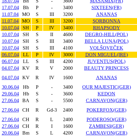
18.07.04
Bh
S
-
3600
MASAMIX(FR)
17.07.04
Bh
P
-
3400
SIXTEEN(FR)
11.07.04
MO
S
III
3200
ANANAS
11.07.04
MO
S
III
3200
SORBONNA
10.07.04
SH
P
IV
3400
RHAPSODY
10.07.04
SH
S
II
4600
DEGRO-HILL(POL)
10.07.04
SH
S
III
3400
BELLA LUNA(POL)
10.07.04
SH
S
III
4100
VOLŠOVEČEK
06.07.04
LL
P
IV
3000
DON MIGUEL(IRE)
06.07.04
LL
S
III
4200
JUVENTUS(POL)
04.07.04
KV
R
V
2000
BEAUTY PRINCESS
04.07.04
KV
R
IV
1600
ANANAS
30.06.04
Hb
P
-
3400
OUR MAJESTIC(GER)
29.06.04
Hb
S
-
3600
KEDON
27.06.04
BA
S
-
5500
CARNAVON(GER)
27.06.04
CH
R
Gd-3
2400
POKERFOX(GER)
27.06.04
CH
R
L
2400
PODEROSO(GER)
27.06.04
CH
R
I
1600
ZAMBESI(GER)
20.06.04
Bm
S
L
4200
CARNAVON(GER)