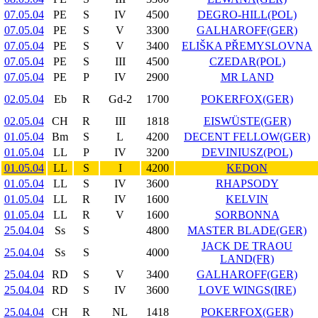
07.05.04
PE
S
IV
4500
DEGRO-HILL(POL)
07.05.04
PE
S
V
3300
GALHAROFF(GER)
07.05.04
PE
S
V
3400
ELIŠKA PŘEMYSLOVNA
07.05.04
PE
S
III
4500
CZEDAR(POL)
07.05.04
PE
P
IV
2900
MR LAND
02.05.04
Eb
R
Gd-2
1700
POKERFOX(GER)
02.05.04
CH
R
III
1818
EISWÜSTE(GER)
01.05.04
Bm
S
L
4200
DECENT FELLOW(GER)
01.05.04
LL
P
IV
3200
DEVINIUSZ(POL)
01.05.04
LL
S
I
4200
KEDON
01.05.04
LL
S
IV
3600
RHAPSODY
01.05.04
LL
R
IV
1600
KELVIN
01.05.04
LL
R
V
1600
SORBONNA
25.04.04
Ss
S
4800
MASTER BLADE(GER)
JACK DE TRAOU
25.04.04
Ss
S
4000
LAND(FR)
25.04.04
RD
S
V
3400
GALHAROFF(GER)
25.04.04
RD
S
IV
3600
LOVE WINGS(IRE)
25.04.04
CH
R
NL
1418
POKERFOX(GER)