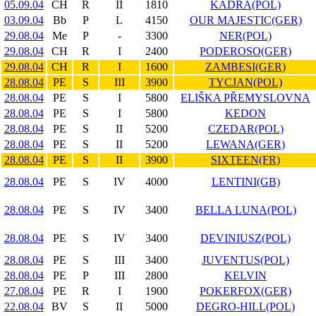
05.09.04
CH
R
II
1810
KADRA(POL)
03.09.04
Bb
P
L
4150
OUR MAJESTIC(GER)
29.08.04
Me
P
-
3300
NER(POL)
29.08.04
CH
R
I
2400
PODEROSO(GER)
29.08.04
CH
R
I
1600
ZAMBESI(GER)
28.08.04
PE
S
III
3900
TYCJAN(POL)
28.08.04
PE
S
I
5800
ELIŠKA PŘEMYSLOVNA
28.08.04
PE
S
I
5800
KEDON
28.08.04
PE
S
II
5200
CZEDAR(POL)
28.08.04
PE
S
II
5200
LEWANA(GER)
28.08.04
PE
S
II
3900
SIXTEEN(FR)
28.08.04
PE
S
IV
4000
LENTINI(GB)
28.08.04
PE
S
IV
3400
BELLA LUNA(POL)
28.08.04
PE
S
IV
3400
DEVINIUSZ(POL)
28.08.04
PE
S
III
3400
JUVENTUS(POL)
28.08.04
PE
P
III
2800
KELVIN
27.08.04
PE
R
I
1900
POKERFOX(GER)
22.08.04
BV
S
II
5000
DEGRO-HILL(POL)