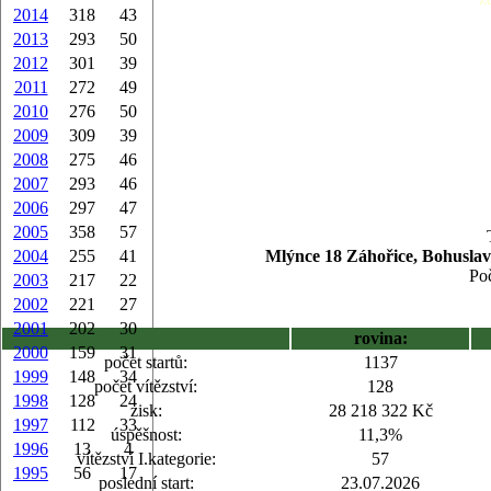
2014
318
43
2013
293
50
2012
301
39
2011
272
49
2010
276
50
2009
309
39
2008
275
46
2007
293
46
2006
297
47
2005
358
57
2004
255
41
Mlýnce 18 Záhořice, Bohuslav
Poč
2003
217
22
2002
221
27
2001
202
30
rovina:
2000
159
31
počet startů:
1137
1999
148
34
počet vítězství:
128
1998
128
24
zisk:
28 218 322 Kč
1997
112
33
úspěšnost:
11,3%
1996
13
4
vítězství I.kategorie:
57
1995
56
17
poslední start:
23.07.2026