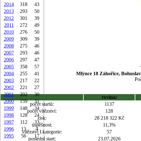
2014
318
43
2013
293
50
2012
301
39
2011
272
49
2010
276
50
2009
309
39
2008
275
46
2007
293
46
2006
297
47
2005
358
57
2004
255
41
Mlýnce 18 Záhořice, Bohuslav
Poč
2003
217
22
2002
221
27
2001
202
30
rovina:
2000
159
31
počet startů:
1137
1999
148
34
počet vítězství:
128
1998
128
24
zisk:
28 218 322 Kč
1997
112
33
úspěšnost:
11,3%
1996
13
4
vítězství I.kategorie:
57
1995
56
17
poslední start:
23.07.2026