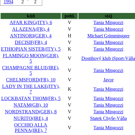
1994
2
2
kůň
pohl.
stáj
AFAR KING(ITY), 6
V
Tania Mingozzi
ALAZENA(FR), 4
V
Tania Mingozzi
ANTINORI(GER), 4
H
Michael Grimmingger
DECISIF(FR), 4
V
Tania Mingozzi
ETHIOPIAN SISTER(ITY), 5
K
Tania Mingozzi
FLAMINGO MOON(GER),
V
Dostihový klub iSport-Váň
5
CHAMPAGNE BLUE(IRE),
V
Tania Mingozzi
5
CHELMSFORD(FR), 10
V
Javor
LADY IN THE LAKE(ITY),
K
Tania Mingozzi
7
LOCKBATAN THOM(FR), 5
V
Tania Mingozzi
NATAM(GB), 10
V
Tania Mingozzi
NORDSTRAND(GER), 8
V
Tania Mingozzi
NURITO(IRE), 4
V
Statek Chyše-Váňa
OCCHIO ALLA
V
Tania Mingozzi
PENNA(IRE), 7