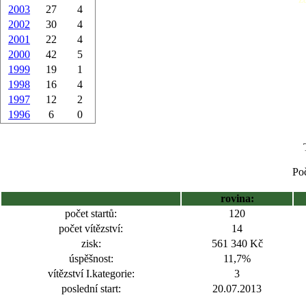
2003
27
4
2002
30
4
2001
22
4
2000
42
5
1999
19
1
1998
16
4
1997
12
2
1996
6
0
Poč
rovina:
počet startů:
120
počet vítězství:
14
zisk:
561 340 Kč
úspěšnost:
11,7%
vítězství I.kategorie:
3
poslední start:
20.07.2013