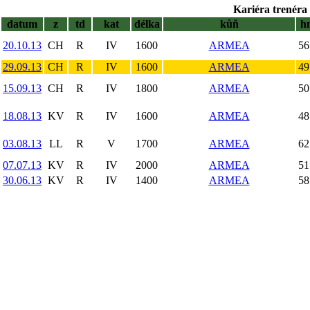
Kariéra trenéra 
datum
z
td
kat
délka
kůň
h
20.10.13
CH
R
IV
1600
ARMEA
56
29.09.13
CH
R
IV
1600
ARMEA
49
15.09.13
CH
R
IV
1800
ARMEA
50
18.08.13
KV
R
IV
1600
ARMEA
48
03.08.13
LL
R
V
1700
ARMEA
62
07.07.13
KV
R
IV
2000
ARMEA
51
30.06.13
KV
R
IV
1400
ARMEA
58