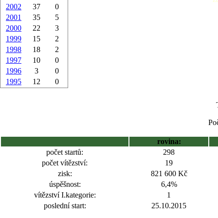
2002
37
0
2001
35
5
2000
22
3
1999
15
2
1998
18
2
1997
10
0
1996
3
0
1995
12
0
Poč
rovina:
počet startů:
298
počet vítězství:
19
zisk:
821 600 Kč
úspěšnost:
6,4%
vítězství I.kategorie:
1
poslední start:
25.10.2015