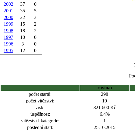
2002
37
0
2001
35
5
2000
22
3
1999
15
2
1998
18
2
1997
10
0
1996
3
0
1995
12
0
Poč
rovina:
počet startů:
298
počet vítězství:
19
zisk:
821 600 Kč
úspěšnost:
6,4%
vítězství I.kategorie:
1
poslední start:
25.10.2015