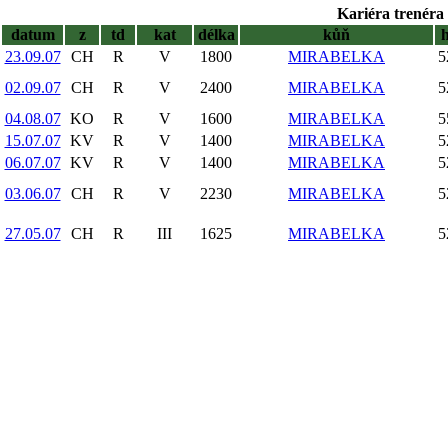
Kariéra trenéra 
datum
z
td
kat
délka
kůň
23.09.07
CH
R
V
1800
MIRABELKA
5
02.09.07
CH
R
V
2400
MIRABELKA
5
04.08.07
KO
R
V
1600
MIRABELKA
5
15.07.07
KV
R
V
1400
MIRABELKA
5
06.07.07
KV
R
V
1400
MIRABELKA
5
03.06.07
CH
R
V
2230
MIRABELKA
5
27.05.07
CH
R
III
1625
MIRABELKA
5