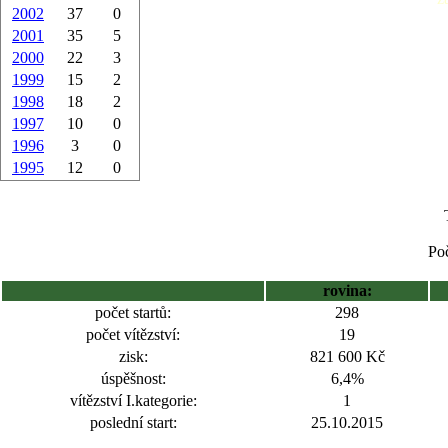
2002
37
0
2001
35
5
2000
22
3
1999
15
2
1998
18
2
1997
10
0
1996
3
0
1995
12
0
Poč
rovina:
počet startů:
298
počet vítězství:
19
zisk:
821 600 Kč
úspěšnost:
6,4%
vítězství I.kategorie:
1
poslední start:
25.10.2015