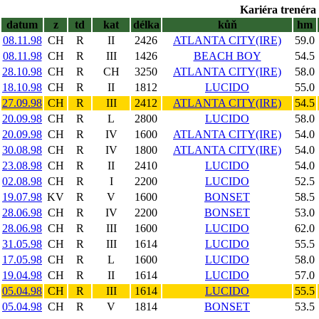
Kariéra trenéra 
datum
z
td
kat
délka
kůň
hm
08.11.98
CH
R
II
2426
ATLANTA CITY(IRE)
59.0
08.11.98
CH
R
III
1426
BEACH BOY
54.5
28.10.98
CH
R
CH
3250
ATLANTA CITY(IRE)
58.0
18.10.98
CH
R
II
1812
LUCIDO
55.0
27.09.98
CH
R
III
2412
ATLANTA CITY(IRE)
54.5
20.09.98
CH
R
L
2800
LUCIDO
58.0
20.09.98
CH
R
IV
1600
ATLANTA CITY(IRE)
54.0
30.08.98
CH
R
IV
1800
ATLANTA CITY(IRE)
54.0
23.08.98
CH
R
II
2410
LUCIDO
54.0
02.08.98
CH
R
I
2200
LUCIDO
52.5
19.07.98
KV
R
V
1600
BONSET
58.5
28.06.98
CH
R
IV
2200
BONSET
53.0
28.06.98
CH
R
III
1600
LUCIDO
62.0
31.05.98
CH
R
III
1614
LUCIDO
55.5
17.05.98
CH
R
L
1600
LUCIDO
58.0
19.04.98
CH
R
II
1614
LUCIDO
57.0
05.04.98
CH
R
III
1614
LUCIDO
55.5
05.04.98
CH
R
V
1814
BONSET
53.5