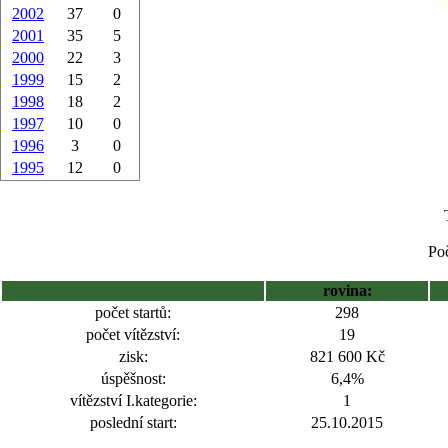
2002
37
0
2001
35
5
2000
22
3
1999
15
2
1998
18
2
1997
10
0
1996
3
0
1995
12
0
Poč
rovina:
počet startů:
298
počet vítězství:
19
zisk:
821 600 Kč
úspěšnost:
6,4%
vítězství I.kategorie:
1
poslední start:
25.10.2015