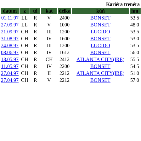
Kariéra trenéra 
datum
z
td
kat
délka
kůň
hm
01.11.97
LL
R
V
2400
BONSET
53.5
27.09.97
LL
R
V
1000
BONSET
48.0
21.09.97
CH
R
III
1200
LUCIDO
53.5
31.08.97
CH
R
IV
1600
BONSET
53.0
24.08.97
CH
R
III
1200
LUCIDO
53.5
08.06.97
CH
R
IV
1612
BONSET
56.0
18.05.97
CH
R
CH
2412
ATLANTA CITY(IRE)
55.5
11.05.97
CH
R
IV
2200
BONSET
54.5
27.04.97
CH
R
II
2212
ATLANTA CITY(IRE)
51.0
27.04.97
CH
R
V
2212
BONSET
57.0