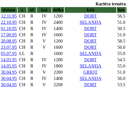
Kariéra trenéra 
datum
z
td
kat
délka
kůň
hm
12.11.95
CH
R
IV
1200
DORT
56.5
22.10.95
CH
R
IV
2400
SELANDA
51.0
01.10.95
CH
R
IV
1400
DORT
50.5
17.09.95
CH
R
IV
1600
DORT
51.0
20.08.95
CH
R
V
1200
DORT
58.5
23.07.95
CH
R
V
1600
DORT
56.0
05.07.95
LL
R
1600
SELANDA
55.0
14.05.95
CH
R
IV
1200
DORT
54.5
14.05.95
CH
R
IV
1800
SELANDA
55.0
30.04.95
CH
R
V
2200
GRIOT
51.0
30.04.95
CH
R
IV
1408
SELANDA
56.0
30.04.95
CH
R
V
2208
DORT
53.5