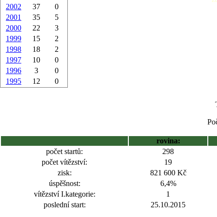
2002
37
0
2001
35
5
2000
22
3
1999
15
2
1998
18
2
1997
10
0
1996
3
0
1995
12
0
Poč
rovina:
počet startů:
298
počet vítězství:
19
zisk:
821 600 Kč
úspěšnost:
6,4%
vítězství I.kategorie:
1
poslední start:
25.10.2015