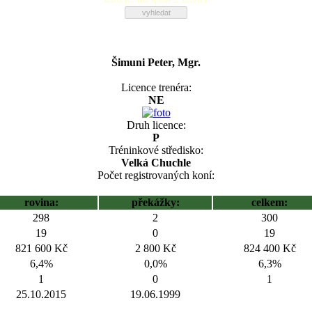
Šimuni Peter, Mgr.
Licence trenéra:
NE
Druh licence:
P
Tréninkové středisko:
Velká Chuchle
Počet registrovaných koní:
rovina:
překážky:
celkem:
298
2
300
19
0
19
821 600 Kč
2 800 Kč
824 400 Kč
6,4%
0,0%
6,3%
1
0
1
25.10.2015
19.06.1999