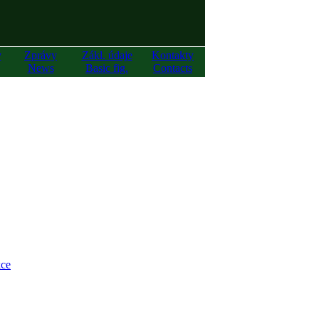
y
Zprávy
Zákl. údaje
Kontakty
News
Basic fig.
Contacts
ce