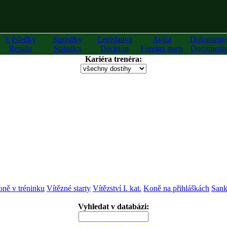
Výsledky
Statistiky
Legislativa
Avíza
Dokument
Results
Statistics
Decision
Foreign starts
Documents
Kariéra trenéra:
ně v tréninku
Vítězné starty
Vítězství I. kat.
Koně na přihláškách
Sank
Vyhledat v databázi:
zadejte alespoň 2 znaky