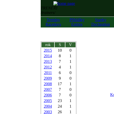
TRENÉŘI
/trainers/
Termíny
Přihlášky
Startky
Racedays
Entries
Declaration
rok
S
V
2015
10
0
2014
8
1
2013
7
1
2012
4
1
2011
6
0
2009
9
0
2008
17
1
2007
7
0
Ko
2006
7
0
2005
23
1
2004
24
1
2003
26
1