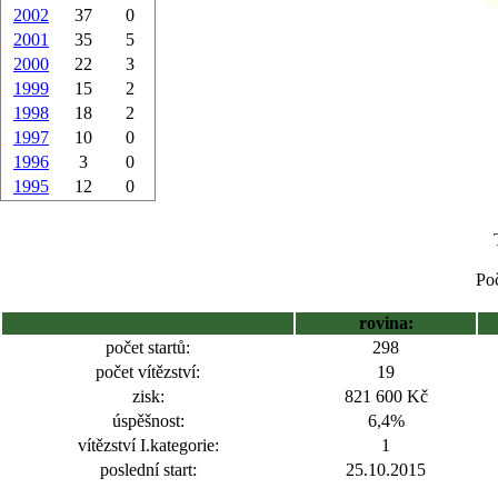
2002
37
0
2001
35
5
2000
22
3
1999
15
2
1998
18
2
1997
10
0
1996
3
0
1995
12
0
Poč
rovina:
počet startů:
298
počet vítězství:
19
zisk:
821 600 Kč
úspěšnost:
6,4%
vítězství I.kategorie:
1
poslední start:
25.10.2015