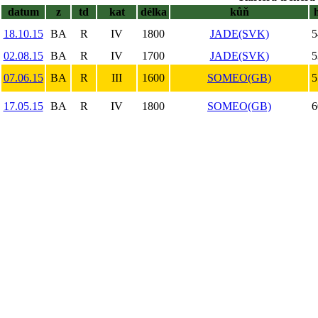
datum
z
td
kat
délka
kůň
18.10.15
BA
R
IV
1800
JADE(SVK)
5
02.08.15
BA
R
IV
1700
JADE(SVK)
5
07.06.15
BA
R
III
1600
SOMEO(GB)
5
17.05.15
BA
R
IV
1800
SOMEO(GB)
6