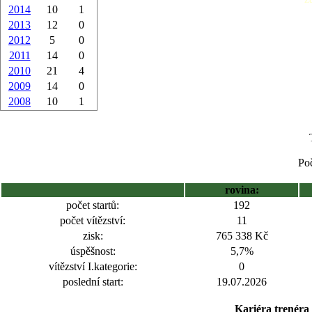
2014
10
1
2013
12
0
2012
5
0
2011
14
0
2010
21
4
2009
14
0
2008
10
1
Poč
rovina:
počet startů:
192
počet vítězství:
11
zisk:
765 338 Kč
úspěšnost:
5,7%
vítězství I.kategorie:
0
poslední start:
19.07.2026
Kariéra trenéra 