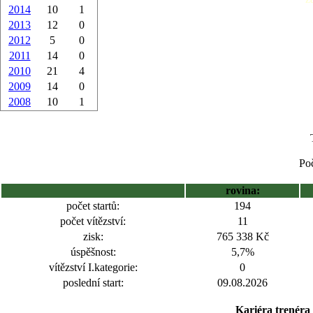
2014
10
1
2013
12
0
2012
5
0
2011
14
0
2010
21
4
2009
14
0
2008
10
1
Poč
rovina:
počet startů:
194
počet vítězství:
11
zisk:
765 338 Kč
úspěšnost:
5,7%
vítězství I.kategorie:
0
poslední start:
09.08.2026
Kariéra trenéra 