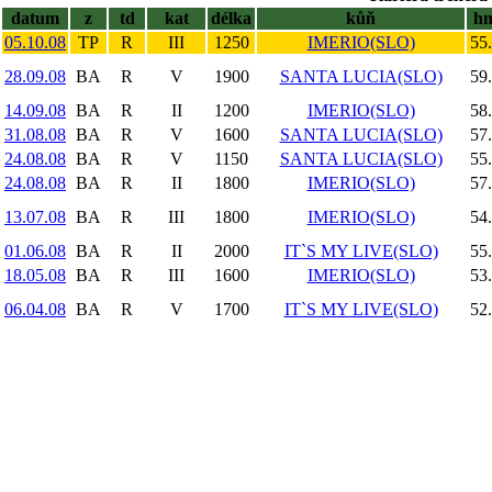
datum
z
td
kat
délka
kůň
h
05.10.08
TP
R
III
1250
IMERIO(SLO)
55
28.09.08
BA
R
V
1900
SANTA LUCIA(SLO)
59
14.09.08
BA
R
II
1200
IMERIO(SLO)
58
31.08.08
BA
R
V
1600
SANTA LUCIA(SLO)
57
24.08.08
BA
R
V
1150
SANTA LUCIA(SLO)
55
24.08.08
BA
R
II
1800
IMERIO(SLO)
57
13.07.08
BA
R
III
1800
IMERIO(SLO)
54
01.06.08
BA
R
II
2000
IT`S MY LIVE(SLO)
55
18.05.08
BA
R
III
1600
IMERIO(SLO)
53
06.04.08
BA
R
V
1700
IT`S MY LIVE(SLO)
52