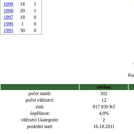
1999
18
1
1998
20
1
1997
18
0
1996
1
0
1995
30
0
Poč
rovina:
počet startů:
302
počet vítězství:
12
zisk:
917 830 Kč
úspěšnost:
4,0%
vítězství I.kategorie:
2
poslední start:
16.10.2011