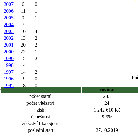
2007
6
0
2006
11
1
2005
9
1
2004
7
1
2003
16
4
2002
13
2
2001
20
2
2000
22
1
1999
15
2
1998
14
1
1997
14
2
Poč
1996
3
0
1995
18
0
rovina:
počet startů:
243
počet vítězství:
24
zisk:
1 242 610 Kč
úspěšnost:
9,9%
vítězství I.kategorie:
1
poslední start:
27.10.2019