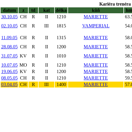
Kariéra trenéra 
datum
z
td
kat
délka
kůň
h
30.10.05
CH
R
II
1210
MARIETTE
63.
02.10.05
CH
R
III
1815
VAMPERIAL
54.
11.09.05
CH
R
II
1315
MARIETTE
58.
28.08.05
CH
R
II
1200
MARIETTE
58.
31.07.05
KV
R
II
1010
MARIETTE
58.
10.07.05
MO
R
II
1210
MARIETTE
58.
19.06.05
KV
R
II
1200
MARIETTE
58.
08.05.05
CH
R
II
1210
MARIETTE
59.
03.04.05
CH
R
III
1400
MARIETTE
57.