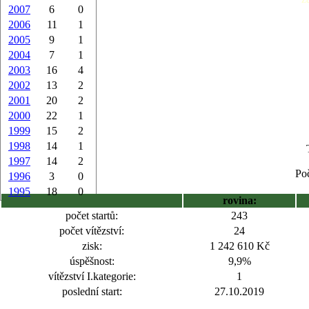
2007
6
0
2006
11
1
2005
9
1
2004
7
1
2003
16
4
2002
13
2
2001
20
2
2000
22
1
1999
15
2
1998
14
1
1997
14
2
Poč
1996
3
0
1995
18
0
rovina:
počet startů:
243
počet vítězství:
24
zisk:
1 242 610 Kč
úspěšnost:
9,9%
vítězství I.kategorie:
1
poslední start:
27.10.2019