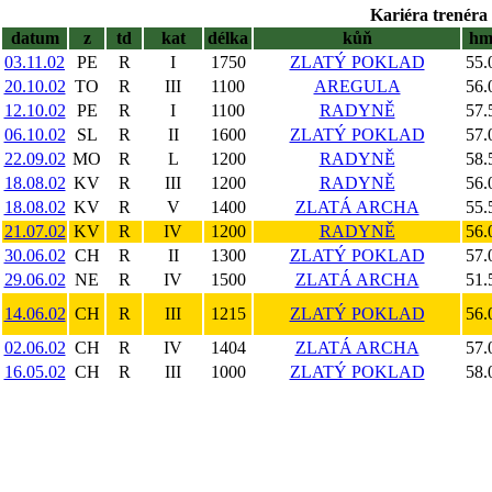
Kariéra trenéra 
datum
z
td
kat
délka
kůň
h
03.11.02
PE
R
I
1750
ZLATÝ POKLAD
55.
20.10.02
TO
R
III
1100
AREGULA
56.
12.10.02
PE
R
I
1100
RADYNĚ
57.
06.10.02
SL
R
II
1600
ZLATÝ POKLAD
57.
22.09.02
MO
R
L
1200
RADYNĚ
58.
18.08.02
KV
R
III
1200
RADYNĚ
56.
18.08.02
KV
R
V
1400
ZLATÁ ARCHA
55.
21.07.02
KV
R
IV
1200
RADYNĚ
56.
30.06.02
CH
R
II
1300
ZLATÝ POKLAD
57.
29.06.02
NE
R
IV
1500
ZLATÁ ARCHA
51.
14.06.02
CH
R
III
1215
ZLATÝ POKLAD
56.
02.06.02
CH
R
IV
1404
ZLATÁ ARCHA
57.
16.05.02
CH
R
III
1000
ZLATÝ POKLAD
58.