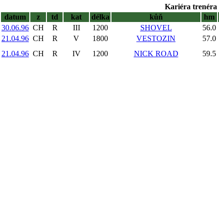
Kariéra trenéra 
datum
z
td
kat
délka
kůň
hm
30.06.96
CH
R
III
1200
SHOVEL
56.0
21.04.96
CH
R
V
1800
VESTOZIN
57.0
21.04.96
CH
R
IV
1200
NICK ROAD
59.5