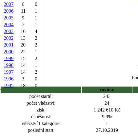
2007
6
0
2006
11
1
2005
9
1
2004
7
1
2003
16
4
2002
13
2
2001
20
2
2000
22
1
1999
15
2
1998
14
1
1997
14
2
Poč
1996
3
0
1995
18
0
rovina:
počet startů:
243
počet vítězství:
24
zisk:
1 242 610 Kč
úspěšnost:
9,9%
vítězství I.kategorie:
1
poslední start:
27.10.2019